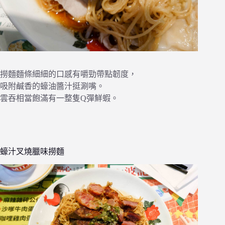
撈麵麵條細細的口感有嚼勁帶點韌度，
吸附鹹香的蠔油醬汁挺涮嘴。
雲吞相當飽滿有一整隻Q彈鮮蝦。
蠔汁叉燒臘味撈麵