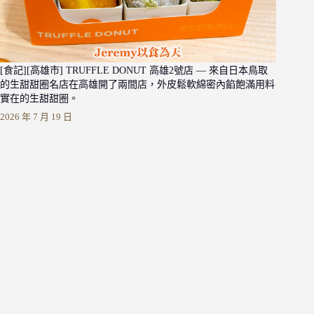
[食記][高雄市] TRUFFLE DONUT 高雄2號店 — 來自日本鳥取
的生甜甜圈名店在高雄開了兩間店，外皮鬆軟綿密內餡飽滿用料
實在的生甜甜圈。
2026 年 7 月 19 日