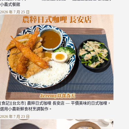
小義式餐館
2026 年 7 月 25 日
[食記][台北市] 農粹日式咖哩 長安店 — 平價美味的日式咖哩，
選用小農新鮮食材烹調製作。
2026 年 7 月 23 日