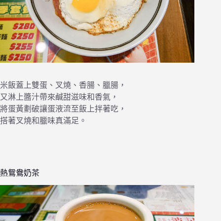
米飯蓋上雙蛋、叉燒、香腸、臘腸，
又淋上醬汁帶來鹹甜滋味和香氣，
將蛋黃劃破讓蛋液流至飯上拌著吃，
搭著叉燒和臘味真滿足。
熱鴛鴦奶茶