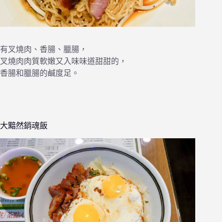
有叉燒肉、香腸、臘腸，
叉燒肉肉質軟嫩又入味味道甜甜的，
香腸和臘腸的鹹度足。
大黯然銷魂飯