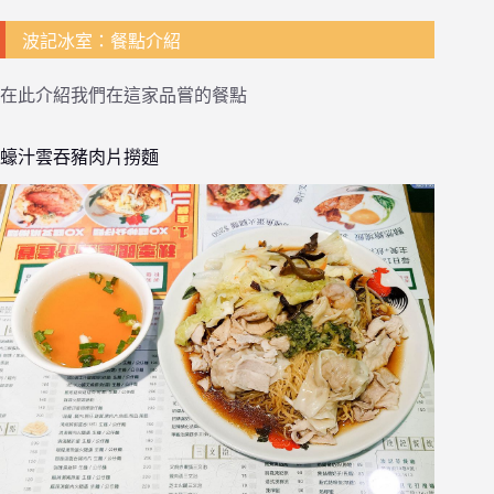
波記冰室：餐點介紹
在此介紹我們在這家品嘗的餐點
蠔汁雲吞豬肉片撈麵