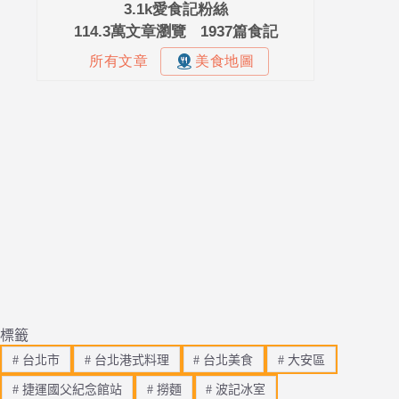
標籤
#
台北市
#
台北港式料理
#
台北美食
#
大安區
#
捷運國父紀念館站
#
撈麵
#
波記冰室