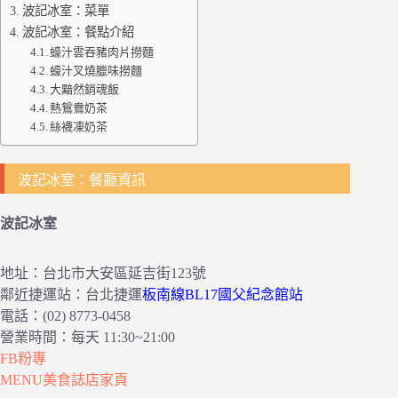
波記冰室：菜單
波記冰室：餐點介紹
蠔汁雲吞豬肉片撈麵
蠔汁叉燒臘味撈麵
大黯然銷魂飯
熱鴛鴦奶茶
絲襪凍奶茶
波記冰室：餐廳資訊
波記冰室
地址：台北市大安區延吉街123號
鄰近捷運站：台北捷運
板南線BL17國父紀念館站
電話：(02) 8773-0458
營業時間：每天 11:30~21:00
FB粉專
MENU美食誌店家頁