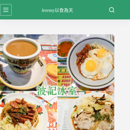
跳
Jeremy以食為天
至
主
要
內
容