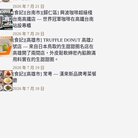
2026 年 7 月 21 日
[食記][台南市][歸仁區] 興波咖啡超級棧
台南高鐵店 — 世界冠軍咖啡在高鐵台南
站設專櫃
2026 年 7 月 20 日
[食記][高雄市] TRUFFLE DONUT 高雄2
號店 — 來自日本鳥取的生甜甜圈名店在
高雄開了兩間店，外皮鬆軟綿密內餡飽滿
用料實在的生甜甜圈。
2026 年 7 月 19 日
[食記][高雄市] 常粵 — 漢來新品牌粵菜餐
廳
2026 年 7 月 18 日