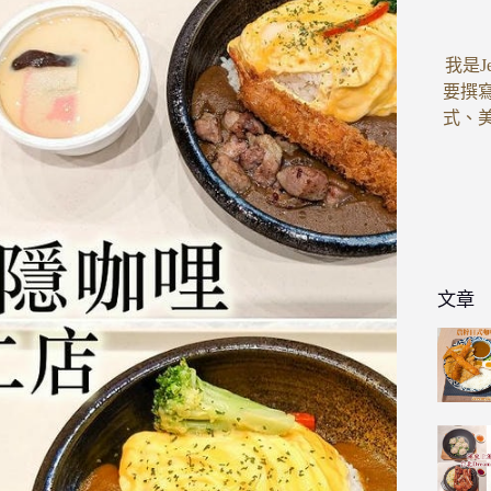
我是J
要撰
式、
文章