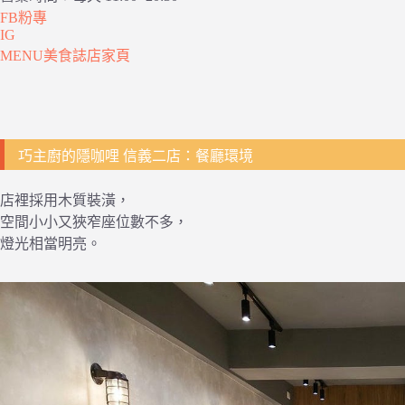
FB粉專
IG
MENU美食誌店家頁
巧主廚的隱咖哩 信義二店：餐廳環境
店裡採用木質裝潢，
空間小小又狹窄座位數不多，
燈光相當明亮。