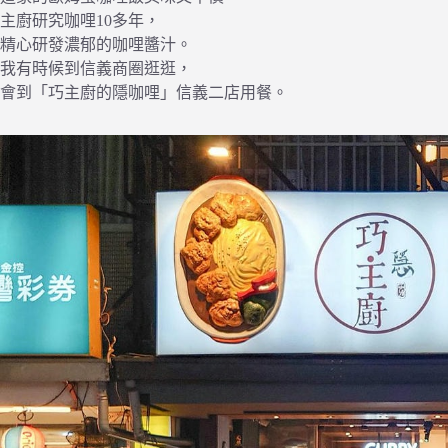
主廚研究咖哩10多年，
精心研發濃郁的咖哩醬汁。
我有時候到信義商圈逛逛，
會到「巧主廚的隱咖哩」信義二店用餐。