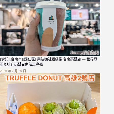
[食記][台南市][歸仁區] 興波咖啡超級棧 台南高鐵店 — 世界冠
軍咖啡在高鐵台南站設專櫃
2026 年 7 月 20 日