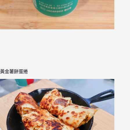
黃金薯餅蛋捲