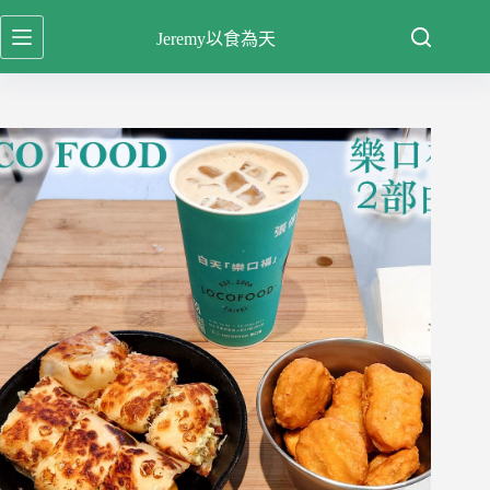
跳
Jeremy以食為天
至
主
要
內
容