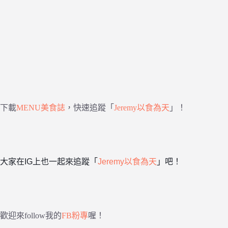
下載
MENU美食誌
，快速追蹤「
Jeremy以食為天
」！
大家在IG上也一起來追蹤「
Jeremy以食為天
」吧！
歡迎來follow我的
FB粉專
喔！