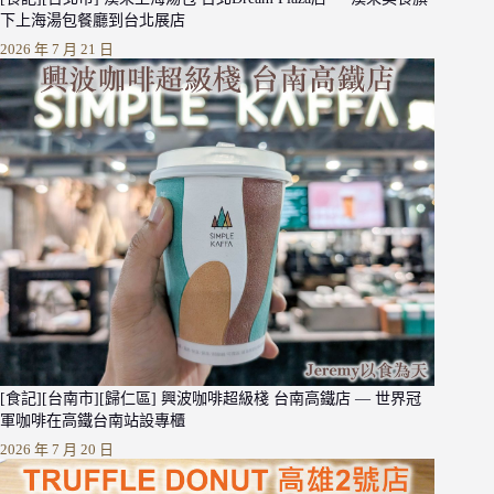
下上海湯包餐廳到台北展店
2026 年 7 月 21 日
[食記][台南市][歸仁區] 興波咖啡超級棧 台南高鐵店 — 世界冠
軍咖啡在高鐵台南站設專櫃
2026 年 7 月 20 日