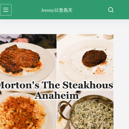
跳
Jeremy以食為天
至
主
要
內
容