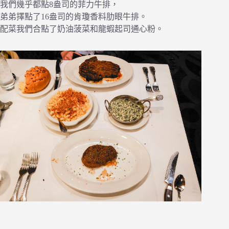
我們幾乎都點8盎司的菲力牛排，
弟弟擇點了16盎司的肯瓊香料肋眼牛排。
配菜我們合點了奶油菠菜和龍蝦起司通心粉。