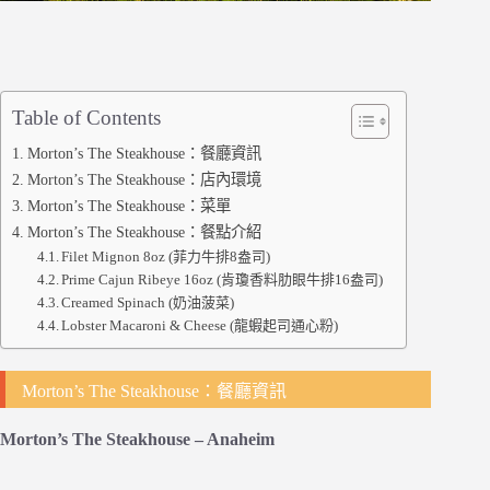
Table of Contents
Morton’s The Steakhouse：餐廳資訊
Morton’s The Steakhouse：店內環境
Morton’s The Steakhouse：菜單
Morton’s The Steakhouse：餐點介紹
Filet Mignon 8oz (菲力牛排8盎司)
Prime Cajun Ribeye 16oz (肯瓊香料肋眼牛排16盎司)
Creamed Spinach (奶油菠菜)
Lobster Macaroni & Cheese (龍蝦起司通心粉)
Morton’s The Steakhouse：餐廳資訊
Morton’s The Steakhouse – Anaheim