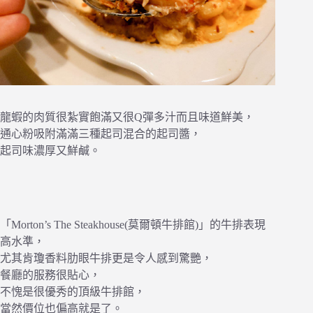
龍蝦的肉質很紮實飽滿又很Q彈多汁而且味道鮮美，
通心粉吸附滿滿三種起司混合的起司醬，
起司味濃厚又鮮鹹。
「Morton’s The Steakhouse(莫爾頓牛排館)」的牛排表現
高水準，
尤其肯瓊香料肋眼牛排更是令人感到驚艷，
餐廳的服務很貼心，
不愧是很優秀的頂級牛排館，
當然價位也偏高就是了。