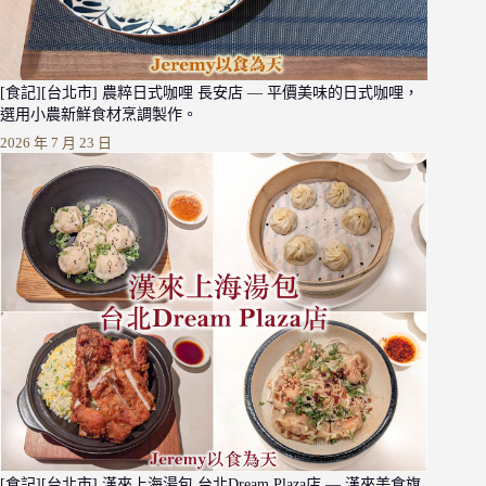
[食記][台北市] 農粹日式咖哩 長安店 — 平價美味的日式咖哩，
選用小農新鮮食材烹調製作。
2026 年 7 月 23 日
[食記][台北市] 漢來上海湯包 台北Dream Plaza店 — 漢來美食旗