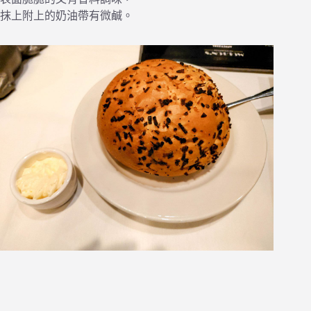
抹上附上的奶油帶有微鹹。