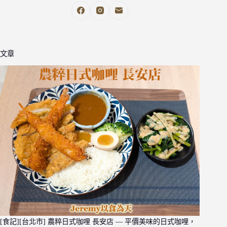
文章
[食記][台北市] 農粹日式咖哩 長安店 — 平價美味的日式咖哩，