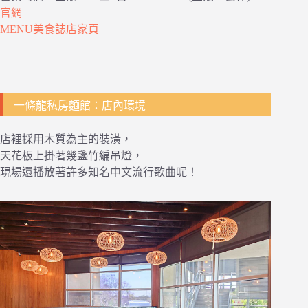
官網
MENU美食誌店家頁
一條龍私房麵館：店內環境
店裡採用木質為主的裝潢，
天花板上掛著幾盞竹編吊燈，
現場還播放著許多知名中文流行歌曲呢！