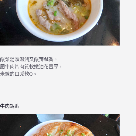
酸菜湯頭溫潤又酸辣鹹香，
肥牛肉片肉質軟嫩油花豐厚，
米線的口感軟Q。
牛肉鍋貼