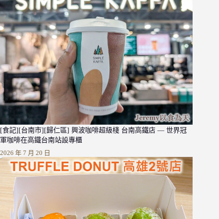
[食記][台南市][歸仁區] 興波咖啡超級棧 台南高鐵店 — 世界冠
軍咖啡在高鐵台南站設專櫃
2026 年 7 月 20 日