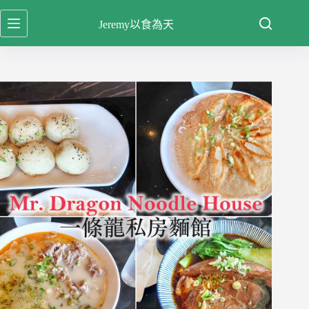
跳
Jeremy以食為天
至
主
要
內
容