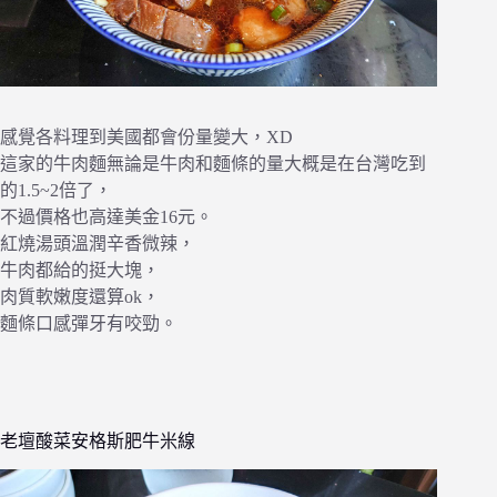
感覺各料理到美國都會份量變大，XD
這家的牛肉麵無論是牛肉和麵條的量大概是在台灣吃到
的1.5~2倍了，
不過價格也高達美金16元。
紅燒湯頭溫潤辛香微辣，
牛肉都給的挺大塊，
肉質軟嫩度還算ok，
麵條口感彈牙有咬勁。
老壇酸菜安格斯肥牛米線