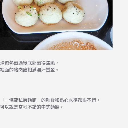
湯包熱煎過後底部煎得焦脆，
裡面的豬肉餡飽滿湯汁豐盈。
「一條龍私房麵館」的麵食和點心水準都很不錯，
可以說是當地不錯的中式麵館。