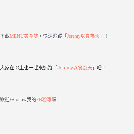
下載
MENU美食誌
，快速追蹤「
Jeremy以食為天
」！
大家在IG上也一起來追蹤「
Jeremy以食為天
」吧！
歡迎來follow我的
FB粉專
喔！