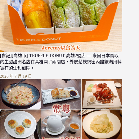
[食記][高雄市] TRUFFLE DONUT 高雄2號店 — 來自日本鳥取
的生甜甜圈名店在高雄開了兩間店，外皮鬆軟綿密內餡飽滿用料
實在的生甜甜圈。
2026 年 7 月 19 日