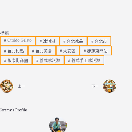
標籤
#
OttiMo Gelato
#
冰淇淋
#
台北冰品
#
台北市
#
台北甜點
#
台北美食
#
大安區
#
捷運東門站
#
永康街商圈
#
義式冰淇淋
#
義式手工冰淇淋
上一
下一
Jeremy's Profile