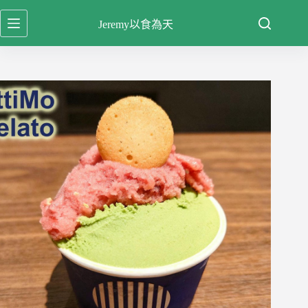
跳
Jeremy以食為天
至
主
要
內
容