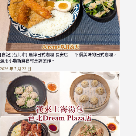
[食記][台北市] 農粹日式咖哩 長安店 — 平價美味的日式咖哩，
選用小農新鮮食材烹調製作。
2026 年 7 月 23 日