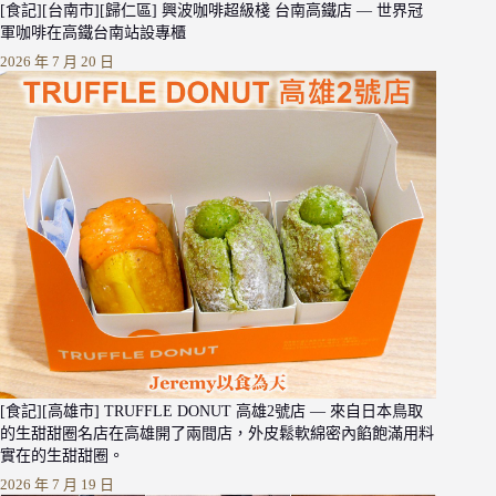
[食記][台南市][歸仁區] 興波咖啡超級棧 台南高鐵店 — 世界冠
軍咖啡在高鐵台南站設專櫃
2026 年 7 月 20 日
[食記][高雄市] TRUFFLE DONUT 高雄2號店 — 來自日本鳥取
的生甜甜圈名店在高雄開了兩間店，外皮鬆軟綿密內餡飽滿用料
實在的生甜甜圈。
2026 年 7 月 19 日