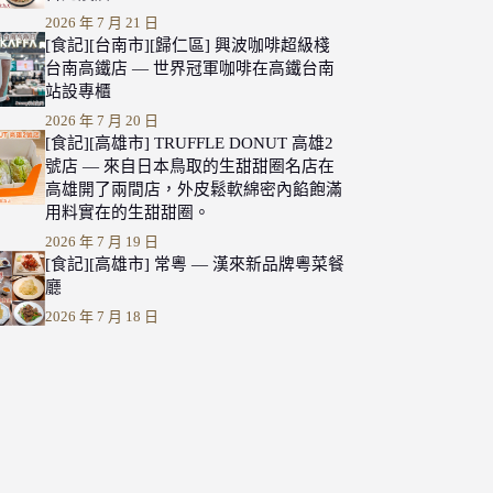
2026 年 7 月 21 日
[食記][台南市][歸仁區] 興波咖啡超級棧
台南高鐵店 — 世界冠軍咖啡在高鐵台南
站設專櫃
2026 年 7 月 20 日
[食記][高雄市] TRUFFLE DONUT 高雄2
號店 — 來自日本鳥取的生甜甜圈名店在
高雄開了兩間店，外皮鬆軟綿密內餡飽滿
用料實在的生甜甜圈。
2026 年 7 月 19 日
[食記][高雄市] 常粵 — 漢來新品牌粵菜餐
廳
2026 年 7 月 18 日