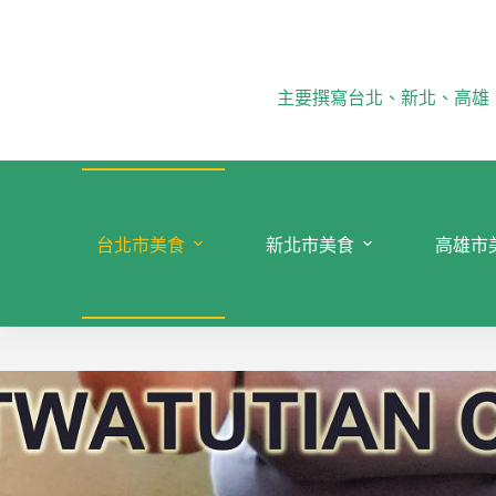
跳
至
主
要
主要撰寫台北、新北、高雄
內
容
台北市美食
新北市美食
高雄市