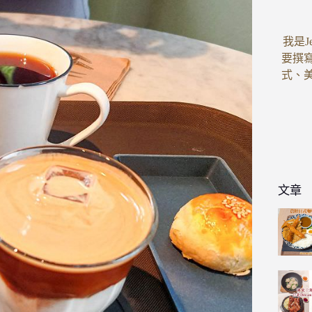
我是J
要撰
式、
文章