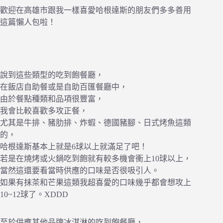
歡迎在高雄市跟我一樣喜愛哈根達斯的朋友們多多善用
這篇懶人包啦！
說到這些類型的吃到飽餐廳，
在飯店自助餐或是自助百匯餐廳中，
由於餐點種類和品項很豐富，
我會比較喜歡多攻正餐，
尤其是牛排、豬肋排、炸蝦、德國豬腳、日式烤魚這類
的，
哈根達斯基本上就是6球以上就滿足了吧！
若是在燒烤或火鍋吃到飽就有較多機會衝上10球以上，
當然這還要看當時供應的口味是否很吸引人。
如果有抹茶和芒果這類我超喜愛的口味幾乎都會想攻上
10~12球了。XDDD
至於供應其他品牌冰淇淋的吃到飽餐廳，