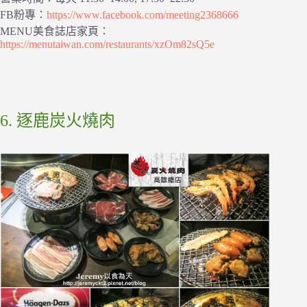
FB粉專：
https://www.facebook.com/meeting2368666
MENU美食誌店家頁：
https://menutaiwan.com/restaurants/xzOm82sQ5e
6. 逐鹿炭火燒肉