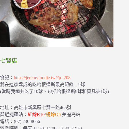
七賢店
食記：
https://jeremyfoodie.tw/?p=208
我在這家達成的吃哈根達斯最高紀錄：9球
(當時我總共吃了10球，包括哈根達斯9球和莫凡彼1球)
地址：高雄市新興區七賢一路465號
鄰近捷運站：
紅線R10
/
橘線O5
美麗島站
電話：(07) 236-8666
營業時間：每天 11:30–14:00, 17:30–22:30