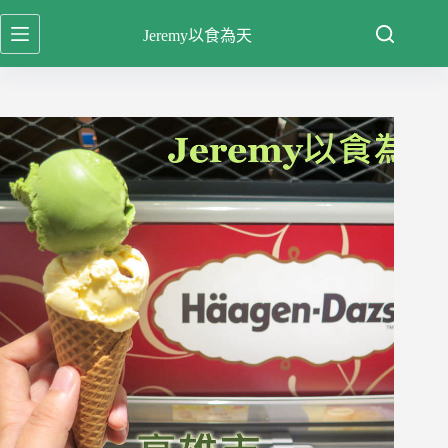
跳
Jeremy以食為天
至
主
要
內
容