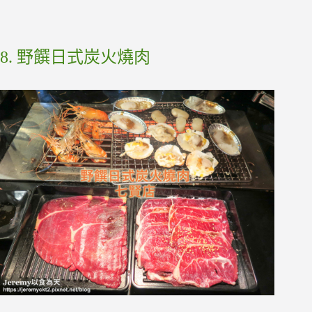
8. 野饌日式炭火燒肉