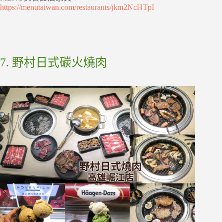
https://menutaiwan.com/restaurants/jkm2NcHTpI
7. 野村日式碳火燒肉