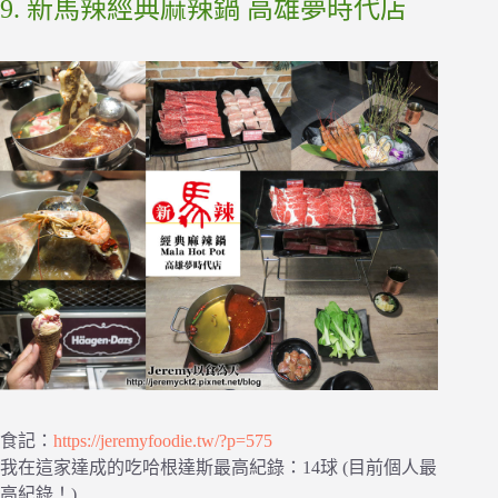
9. 新馬辣經典麻辣鍋 高雄夢時代店
食記：
https://jeremyfoodie.tw/?p=575
我在這家達成的吃哈根達斯最高紀錄：14球 (目前個人最
高紀錄！)