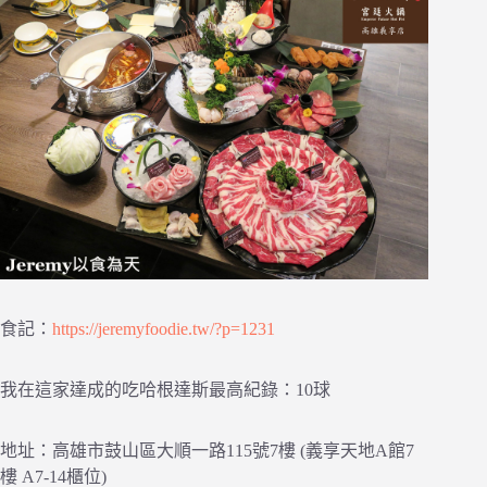
食記：
https://jeremyfoodie.tw/?p=1231
我在這家達成的吃哈根達斯最高紀錄：10球
地址：高雄市鼓山區大順一路115號7樓 (義享天地A館7
樓 A7-14櫃位)