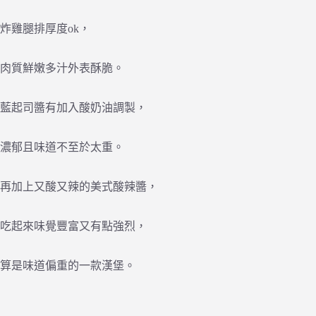
炸雞腿排厚度ok，
肉質鮮嫩多汁外表酥脆。
藍起司醬有加入酸奶油調製，
濃郁且味道不至於太重。
再加上又酸又辣的美式酸辣醬，
吃起來味覺豐富又有點強烈，
算是味道偏重的一款漢堡。