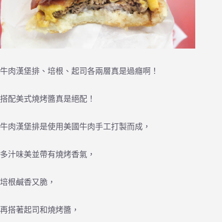
牛肉漢堡排、培根、起司各兩層真是過癮啊！
搭配美式燒烤醬真是絕配！
牛肉漢堡排是使用美國牛肉手工打製而成，
多汁味美並帶有燒烤香氣，
培根鹹香又脆，
再搭著起司和燒烤醬，