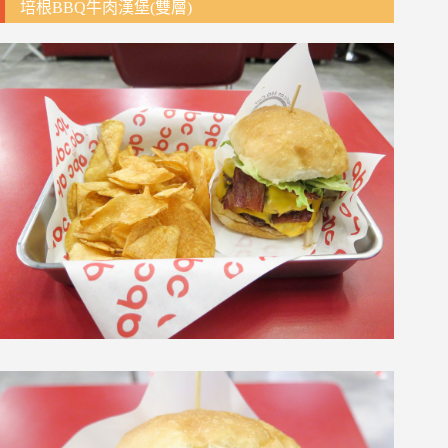
培根BBQ牛肉漢堡(雙層)