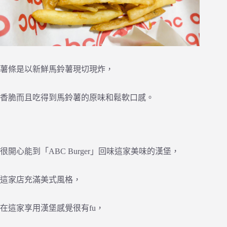
薯條是以新鮮馬鈴薯現切現炸，
香脆而且吃得到馬鈴薯的原味和鬆軟口感。
很開心能到「ABC Burger」回味這家美味的漢堡，
這家店充滿美式風格，
在這家享用漢堡感覺很有fu，