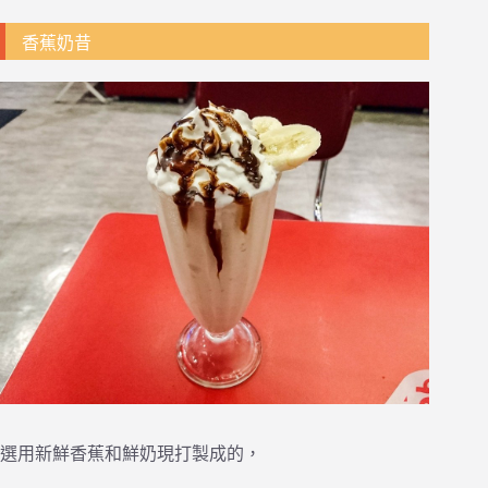
香蕉奶昔
選用新鮮香蕉和鮮奶現打製成的，