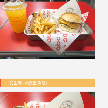
JIF花生醬牛肉漢堡(單層)