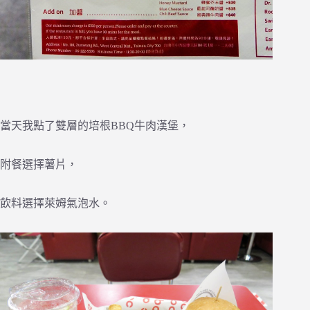
當天我點了雙層的培根BBQ牛肉漢堡，
附餐選擇薯片，
飲料選擇萊姆氣泡水。