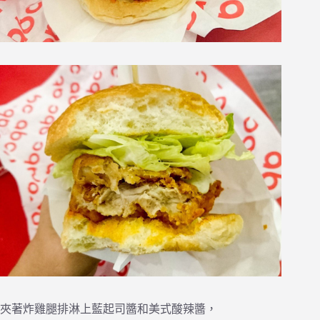
夾著炸雞腿排淋上藍起司醬和美式酸辣醬，