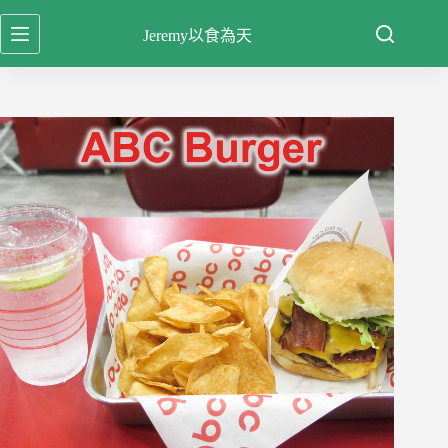
跳
Jeremy以食為天
至
主
要
內
容