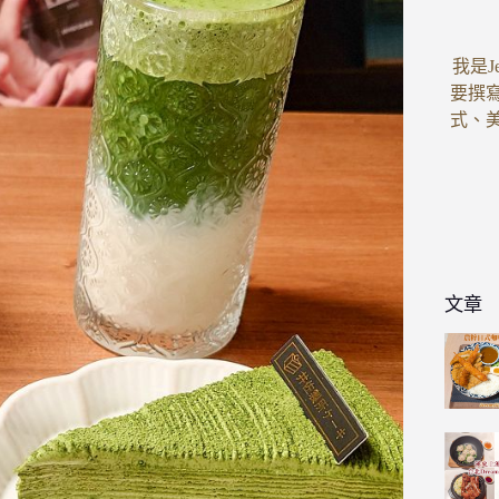
我是J
要撰
式、
文章