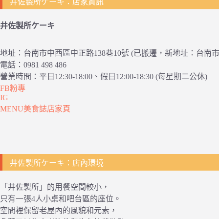
井佐製所ケーキ：店家資訊
井佐製所ケーキ
地址：台南市中西區中正路138巷10號 (已搬遷，新地址：台南市
電話：0981 498 486
營業時間：平日12:30-18:00、假日12:00-18:30 (每星期二公休)
FB粉專
IG
MENU美食誌店家頁
井佐製所ケーキ：店內環境
「井佐製所」的用餐空間較小，
只有一張4人小桌和吧台區的座位。
空間裡保留老屋內的風貌和元素，