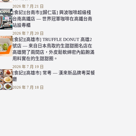
2026 年 7 月 21 日
[食記][台南市][歸仁區] 興波咖啡超級棧
台南高鐵店 — 世界冠軍咖啡在高鐵台南
站設專櫃
2026 年 7 月 20 日
[食記][高雄市] TRUFFLE DONUT 高雄2
號店 — 來自日本鳥取的生甜甜圈名店在
高雄開了兩間店，外皮鬆軟綿密內餡飽滿
用料實在的生甜甜圈。
2026 年 7 月 19 日
[食記][高雄市] 常粵 — 漢來新品牌粵菜餐
廳
2026 年 7 月 18 日