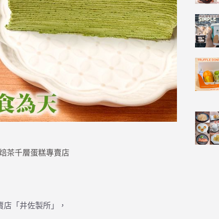
茶和焙茶千層蛋糕專賣店
賣店「井佐製所」，