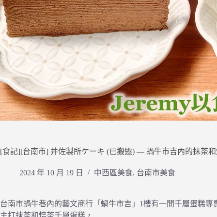
[食記][台南市] 井佐製所ケーキ (已搬遷) — 蝸牛市吉內的抹
2024 年 10 月 19 日
中西區美食
,
台南市美食
台南市蝸牛巷內的藝文商行「蝸牛市吉」1樓有一間千層蛋糕專
主打抹茶和焙茶千層蛋糕，