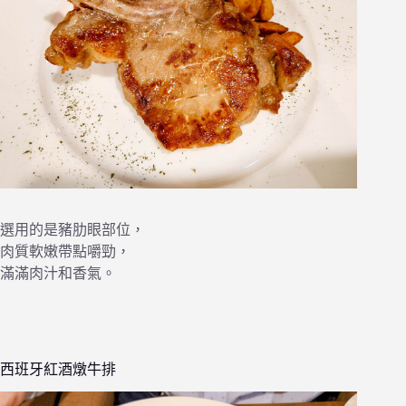
選用的是豬肋眼部位，
肉質軟嫩帶點嚼勁，
滿滿肉汁和香氣。
西班牙紅酒燉牛排