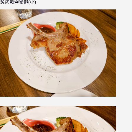
炙烤戰斧豬排(小)