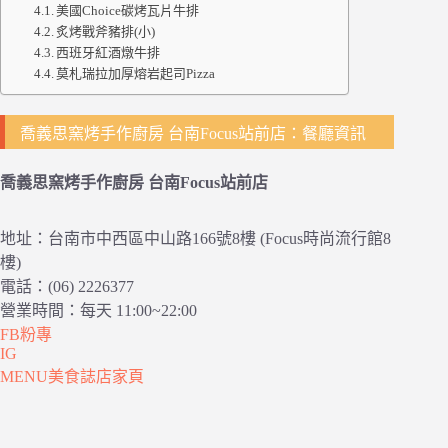
美國Choice碳烤瓦片牛排
炙烤戰斧豬排(小)
西班牙紅酒燉牛排
莫札瑞拉加厚熔岩起司Pizza
喬義思窯烤手作廚房 台南Focus站前店：餐廳資訊
喬義思窯烤手作廚房 台南Focus站前店
地址：台南市中西區中山路166號8樓 (Focus時尚流行館8
樓)
電話：(06) 2226377
營業時間：每天 11:00~22:00
FB粉專
IG
MENU美食誌店家頁