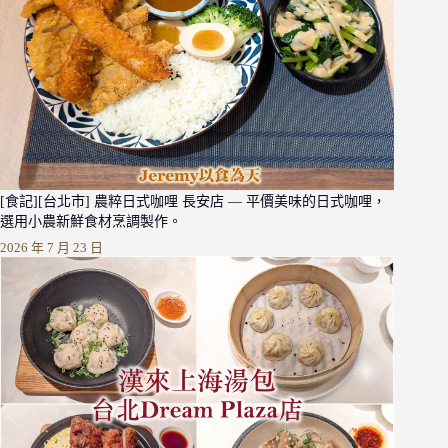
[食記][台北市] 農粹日式咖哩 長安店 — 平價美味的日式咖哩，
選用小農新鮮食材烹調製作。
2026 年 7 月 23 日