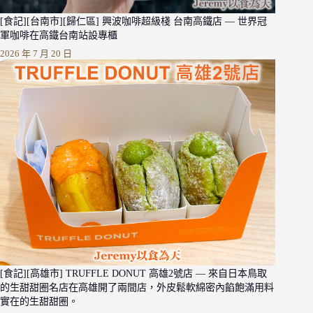
[食記][台南市][歸仁區] 興波咖啡超級棧 台南高鐵店 — 世界冠
軍咖啡在高鐵台南站設專櫃
2026 年 7 月 20 日
[食記][高雄市] TRUFFLE DONUT 高雄2號店 — 來自日本鳥取
的生甜甜圈名店在高雄開了兩間店，外皮鬆軟綿密內餡飽滿用料
實在的生甜甜圈。