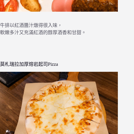
牛排以紅酒醬汁燉得很入味，
軟嫩多汁又充滿紅酒的醇厚酒香和甘甜。
莫札瑞拉加厚熔岩起司Pizza