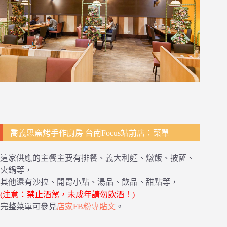
喬義思窯烤手作廚房 台南Focus站前店：菜單
這家供應的主餐主要有排餐、義大利麵、燉飯、披薩、
火鍋等，
其他還有沙拉、開胃小點、湯品、飲品、甜點等，
(注意：禁止酒駕，未成年請勿飲酒！)
完整菜單可參見
店家FB粉專貼文
。