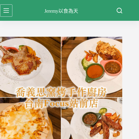
跳
Jeremy以食為天
至
主
要
內
容