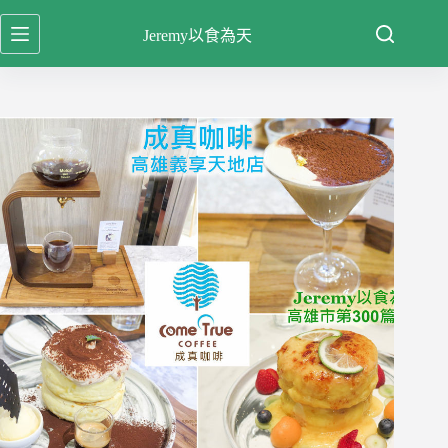
跳
Jeremy以食為天
至
主
要
內
容