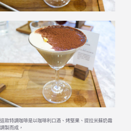
這款特調咖啡是以咖啡利口酒、烤堅果、提拉米蘇奶霜
調製而成，