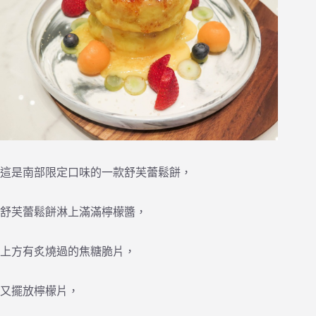
這是南部限定口味的一款舒芙蕾鬆餅，
舒芙蕾鬆餅淋上滿滿檸檬醬，
上方有炙燒過的焦糖脆片，
又擺放檸檬片，