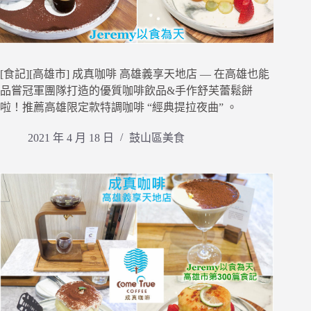
[食記][高雄市] 成真咖啡 高雄義享天地店 — 在高雄也能
品嘗冠軍團隊打造的優質咖啡飲品&手作舒芙蕾鬆餅
啦！推薦高雄限定款特調咖啡 “經典提拉夜曲” 。
2021 年 4 月 18 日
鼓山區美食