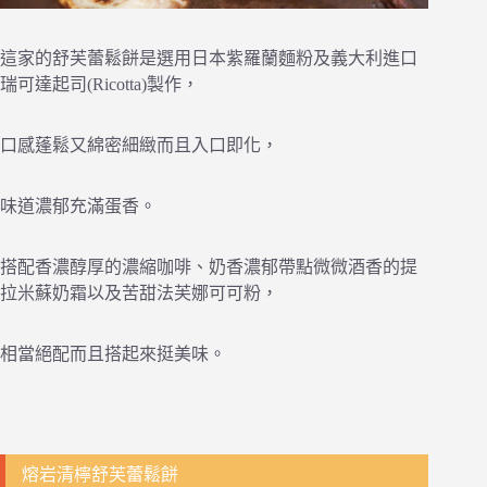
這家的舒芙蕾鬆餅是選用日本紫羅蘭麵粉及義大利進口
瑞可達起司(Ricotta)製作，
口感蓬鬆又綿密細緻而且入口即化，
味道濃郁充滿蛋香。
搭配香濃醇厚的濃縮咖啡、奶香濃郁帶點微微酒香的提
拉米蘇奶霜以及苦甜法芙娜可可粉，
相當絕配而且搭起來挺美味。
熔岩清檸舒芙蕾鬆餅