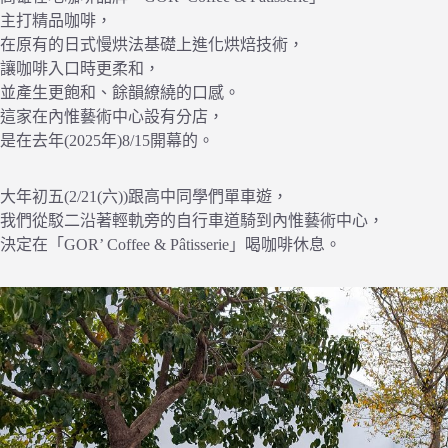
主打精品咖啡，
在原有的日式慢烘法基礎上進化烘焙技術，
讓咖啡入口時更柔和，
並產生更飽和、餘韻繚繞的口感。
這家在內惟藝術中心設有分店，
是在去年(2025年)8/15開幕的。
大年初五(2/21(六))跟高中同學們單車遊，
我們從駁二沿著輕軌旁的自行車道騎到內惟藝術中心，
決定在「GOR’ Coffee & Pâtisserie」喝咖啡休息。