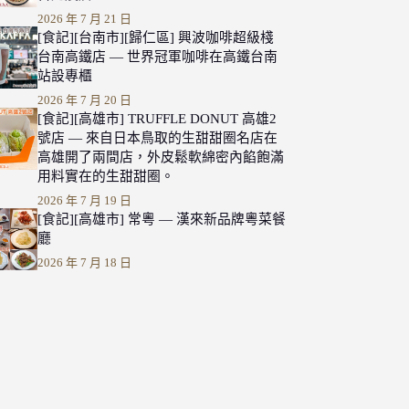
2026 年 7 月 21 日
[食記][台南市][歸仁區] 興波咖啡超級棧
台南高鐵店 — 世界冠軍咖啡在高鐵台南
站設專櫃
2026 年 7 月 20 日
[食記][高雄市] TRUFFLE DONUT 高雄2
號店 — 來自日本鳥取的生甜甜圈名店在
高雄開了兩間店，外皮鬆軟綿密內餡飽滿
用料實在的生甜甜圈。
2026 年 7 月 19 日
[食記][高雄市] 常粵 — 漢來新品牌粵菜餐
廳
2026 年 7 月 18 日