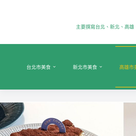
跳
至
主
要
主要撰寫台北、新北、高雄
內
容
台北市美食
新北市美食
高雄市