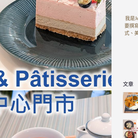
我是J
要撰
式、
文章