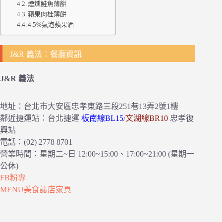
煙燻鮭魚薄餅
蘋果肉桂薄餅
4.5%氣泡蘋果酒
J&R 義法：餐廳資訊
J&R 義法
地址：台北市大安區忠孝東路三段251巷13弄2號1樓
鄰近捷運站：台北捷運
板南線BL15
/
文湖線BR10
忠孝復
興站
電話：(02) 2778 8701
營業時間：星期二~日 12:00~15:00、17:00~21:00 (星期一
公休)
FB粉專
MENU美食誌店家頁