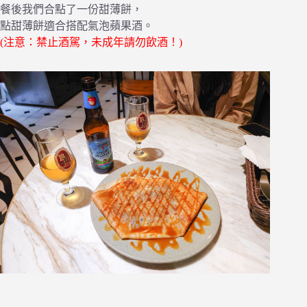
餐後我們合點了一份甜薄餅，
點甜薄餅適合搭配氣泡蘋果酒。
(注意：禁止酒駕，未成年請勿飲酒！)