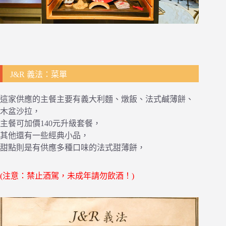
J&R 義法：菜單
這家供應的主餐主要有義大利麵、燉飯、法式鹹薄餅、
木盆沙拉，
主餐可加價140元升級套餐，
其他還有一些經典小品，
甜點則是有供應多種口味的法式甜薄餅，
(注意：禁止酒駕，未成年請勿飲酒！)