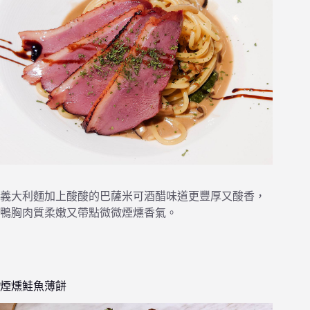
義大利麵加上酸酸的巴薩米可酒醋味道更豐厚又酸香，
鴨胸肉質柔嫩又帶點微微煙燻香氣。
煙燻鮭魚薄餅