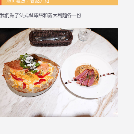
J&R 義法：餐點介紹
我們點了法式鹹薄餅和義大利麵各一份