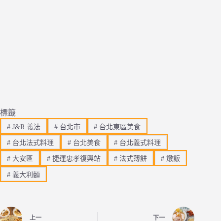
標籤
#
J&R 義法
#
台北市
#
台北東區美食
#
台北法式料理
#
台北美食
#
台北義式料理
#
大安區
#
捷運忠孝復興站
#
法式薄餅
#
燉飯
#
義大利麵
上一
下一