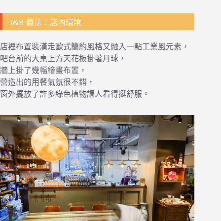
J&R 義法：店內環境
店裡布置裝潢走歐式簡約風格又融入一點工業風元素，
吧台前的大桌上方天花板掛著月球，
牆上掛了幾幅繪畫布置，
營造出的用餐氣氛很不錯，
窗外擺放了許多綠色植物讓人看得挺舒服。