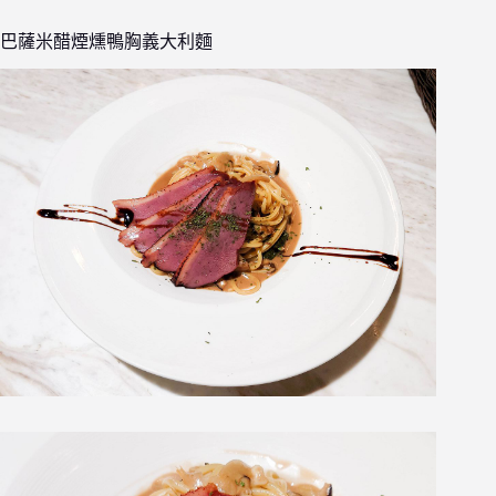
巴薩米醋煙燻鴨胸義大利麵