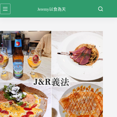
跳
Jeremy以食為天
至
主
要
內
容