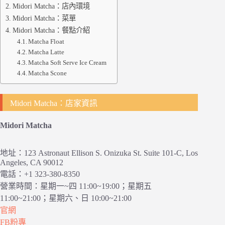
Midori Matcha：店內環境
Midori Matcha：菜單
Midori Matcha：餐點介紹
Matcha Float
Matcha Latte
Matcha Soft Serve Ice Cream
Matcha Scone
Midori Matcha：店家資訊
Midori Matcha
地址：123 Astronaut Ellison S. Onizuka St. Suite 101-C, Los
Angeles, CA 90012
電話：+1 323-380-8350
營業時間：星期一~四 11:00~19:00；星期五
11:00~21:00；星期六、日 10:00~21:00
官網
FB粉專