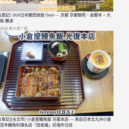
[遊記] 2026日本關西旅遊 Day6 — 京都 京都御苑、金閣寺 + 大
阪 難波
2026 年 8 月 7 日
[食記][台北市] 小倉屋鰻魚飯 光復本店 — 來自日本北九州小倉
百年鰻魚料理名店「田舍庵」的海外分店