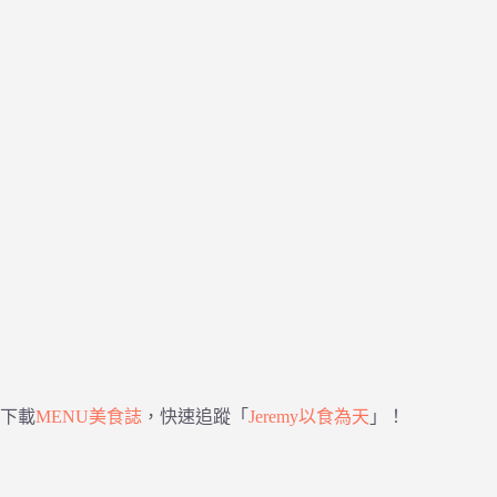
下載
MENU美食誌
，快速追蹤「
Jeremy以食為天
」！