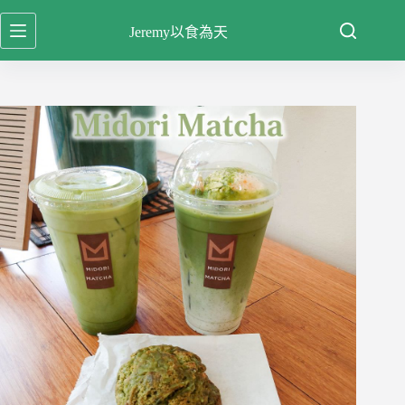
跳
Jeremy以食為天
至
主
要
內
容