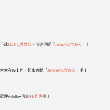
下載
MENU美食誌
，快速追蹤「
Jeremy以食為天
」！
大家在IG上也一起來追蹤「
Jeremy以食為天
」吧！
歡迎來follow我的
FB粉專
喔！