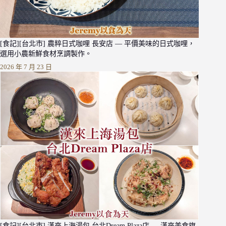
[食記][台北市] 農粹日式咖哩 長安店 — 平價美味的日式咖哩，
選用小農新鮮食材烹調製作。
2026 年 7 月 23 日
[食記][台北市] 漢來上海湯包 台北Dream Plaza店 — 漢來美食旗