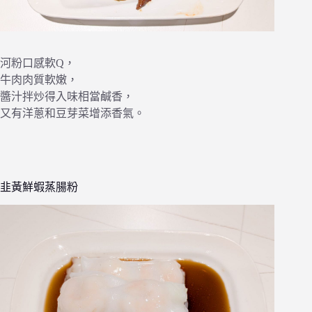
河粉口感軟Q，
牛肉肉質軟嫩，
醬汁拌炒得入味相當鹹香，
又有洋蔥和豆芽菜增添香氣。
韭黃鮮蝦蒸腸粉