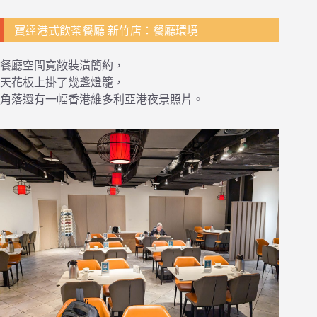
寶達港式飲茶餐廳 新竹店：餐廳環境
餐廳空間寬敞裝潢簡約，
天花板上掛了幾盞燈籠，
角落還有一幅香港維多利亞港夜景照片。