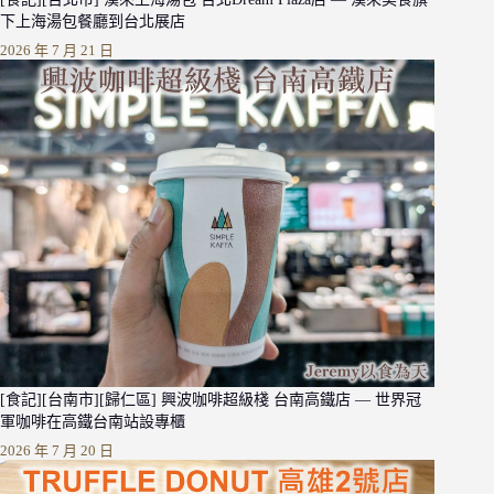
下上海湯包餐廳到台北展店
2026 年 7 月 21 日
[食記][台南市][歸仁區] 興波咖啡超級棧 台南高鐵店 — 世界冠
軍咖啡在高鐵台南站設專櫃
2026 年 7 月 20 日