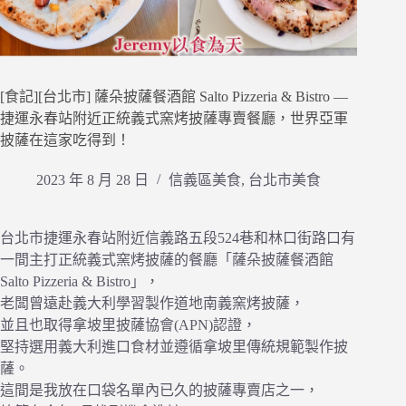
[食記][台北市] 薩朵披薩餐酒館 Salto Pizzeria & Bistro —
捷運永春站附近正統義式窯烤披薩專賣餐廳，世界亞軍
披薩在這家吃得到！
2023 年 8 月 28 日
信義區美食
,
台北市美食
台北市捷運永春站附近信義路五段524巷和林口街路口有
一間主打正統義式窯烤披薩的餐廳「薩朵披薩餐酒館
Salto Pizzeria & Bistro」，
老闆曾遠赴義大利學習製作道地南義窯烤披薩，
並且也取得拿坡里披薩協會(APN)認證，
堅持選用義大利進口食材並遵循拿坡里傳統規範製作披
薩。
這間是我放在口袋名單內已久的披薩專賣店之一，