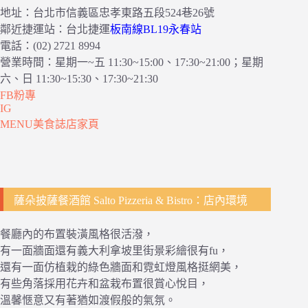
地址：台北市信義區忠孝東路五段524巷26號
鄰近捷運站：台北捷運
板南線BL19永春站
電話：(02) 2721 8994
營業時間：星期一~五 11:30~15:00、17:30~21:00；星期
六、日 11:30~15:30、17:30~21:30
FB粉專
IG
MENU美食誌店家頁
薩朵披薩餐酒館 Salto Pizzeria & Bistro：店內環境
餐廳內的布置裝潢風格很活潑，
有一面牆面還有義大利拿坡里街景彩繪很有fu，
還有一面仿植栽的綠色牆面和霓虹燈風格挺網美，
有些角落採用花卉和盆栽布置很賞心悅目，
溫馨愜意又有著猶如渡假般的氣氛。