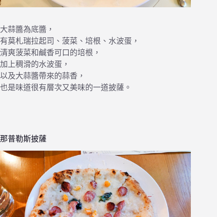
大蒜醬為底醬，
有莫札瑞拉起司、菠菜、培根、水波蛋，
清爽菠菜和鹹香可口的培根，
加上稠滑的水波蛋，
以及大蒜醬帶來的蒜香，
也是味道很有層次又美味的一道披薩。
那普勒斯披薩