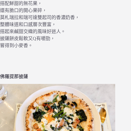
搭配鮮甜的無花果，
還有脆口的開心果碎，
莫札瑞拉和瑞可達雙起司的香濃奶香，
整體味道和口感層次豐富，
搭起來鹹甜交織的風味好迷人。
披薩餅皮鬆軟又Q有嚼勁，
嘗得到小麥香。
佛羅提那披薩