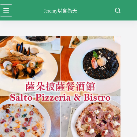
跳
Jeremy以食為天
至
主
要
內
容