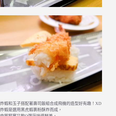
炸蝦和玉子搭配著壽司飯組合成飛機的造型好有趣！XD
炸蝦是選用黑虎蝦裹粉酥炸而成，
肉質緊實又軟Q彈牙味道鮮美，