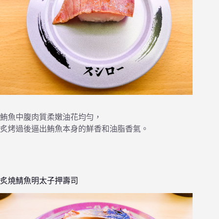
鮪魚中腹肉質柔嫩油花均勻，
炙烤過後逼出鮪魚本身的鮮香和油脂香氣。
炙燒鯖魚明太子押壽司