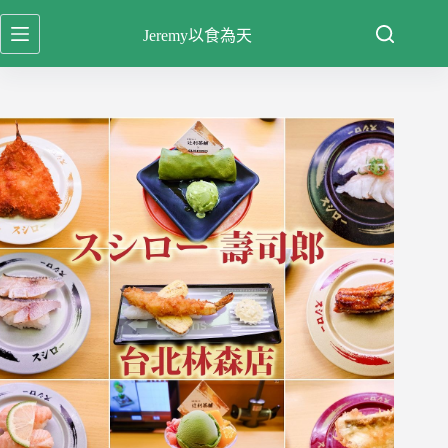
跳
Jeremy以食為天
至
主
要
內
容