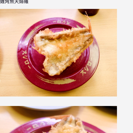
雞角魚天婦羅