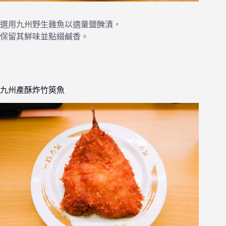
選用九州野生雞魚以適量鹽醃漬，
保留其鮮味並點綴鹹香。
九州產酥炸竹筴魚