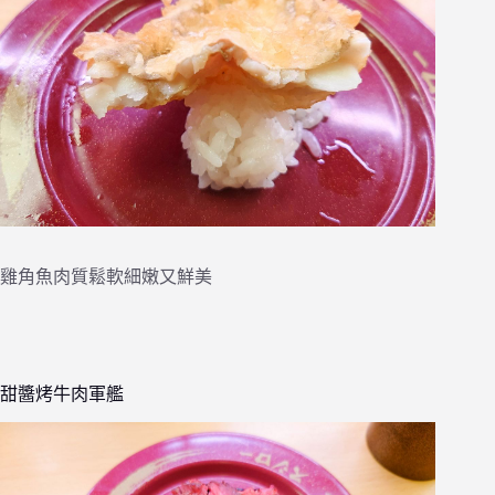
雞角魚肉質鬆軟細嫩又鮮美
甜醬烤牛肉軍艦