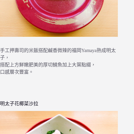
手工押壽司的米飯搭配鹹香微辣的福岡Yamaya熟成明太
子，
搭配上方鮮嫩肥美的厚切鯖魚加上大葉點綴，
口感層次豐富。
明太子花椰菜沙拉