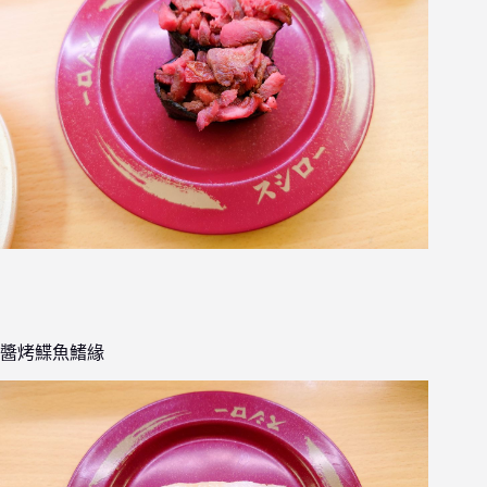
醬烤鰈魚鰭緣