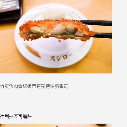
竹筴魚肉質細嫩帶有獨特油脂香氣
辻利抹茶可麗餅