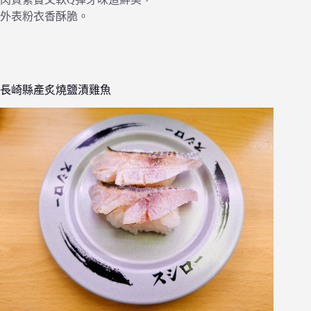
外表粉衣香酥脆。
長崎縣產炙燒鹽漬雞魚