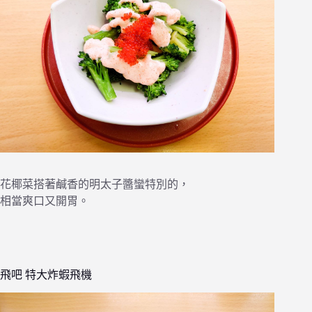
花椰菜搭著鹹香的明太子醬蠻特別的，
相當爽口又開胃。
飛吧 特大炸蝦飛機