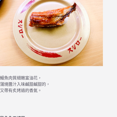
鰻魚肉質細嫩富油花，
蒲燒醬汁入味鹹甜鹹甜的，
又帶有炙烤過的香氣。