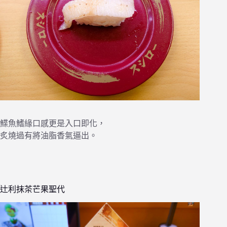
鰈魚鰭緣口感更是入口即化，
炙燒過有將油脂香氣逼出。
辻利抹茶芒果聖代