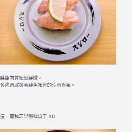
鮭魚肉質細緻鮮嫩，
炙烤過散發著鮭魚獨有的油脂香氣。
這一道我忘記哪種魚了 XD