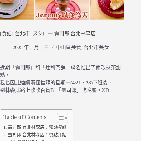
[食記][台北市] スシロー 壽司郎 台北林森店
2025 年 5 月 5 日
中山區美食
,
台北市美食
近期「壽司郎」和「辻利茶舗」聯名推出了兩款抹茶甜
點，
我也因此連續兩個禮拜的星期一(4/21、28)下班後，
到林森北路上欣欣百貨B1「壽司郎」吃晚餐。XD
Table of Contents
壽司郎 台北林森店：餐廳資訊
壽司郎 台北林森店：餐點介紹