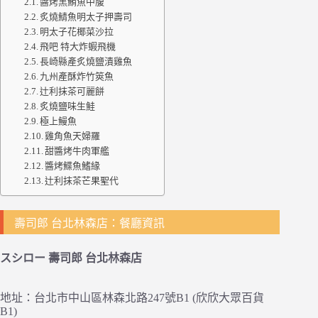
醬烤黑鮪魚中腹
炙燒鯖魚明太子押壽司
明太子花椰菜沙拉
飛吧 特大炸蝦飛機
長崎縣產炙燒鹽漬雞魚
九州產酥炸竹筴魚
辻利抹茶可麗餅
炙燒鹽味生鮭
極上鰻魚
雞角魚天婦羅
甜醬烤牛肉軍艦
醬烤鰈魚鰭緣
辻利抹茶芒果聖代
壽司郎 台北林森店：餐廳資訊
スシロー 壽司郎 台北林森店
地址：台北市中山區林森北路247號B1 (欣欣大眾百貨
B1)