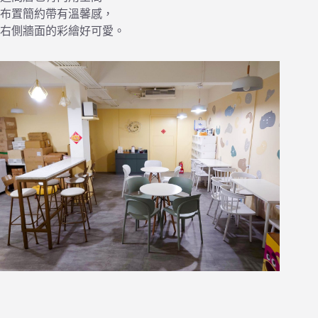
布置簡約帶有溫馨感，
右側牆面的彩繪好可愛。