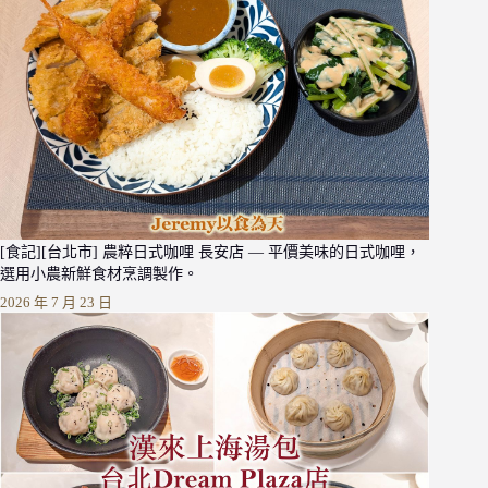
[食記][台北市] 農粹日式咖哩 長安店 — 平價美味的日式咖哩，
選用小農新鮮食材烹調製作。
2026 年 7 月 23 日