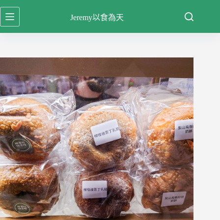
跳
Jeremy以食為天
至
主
要
內
容