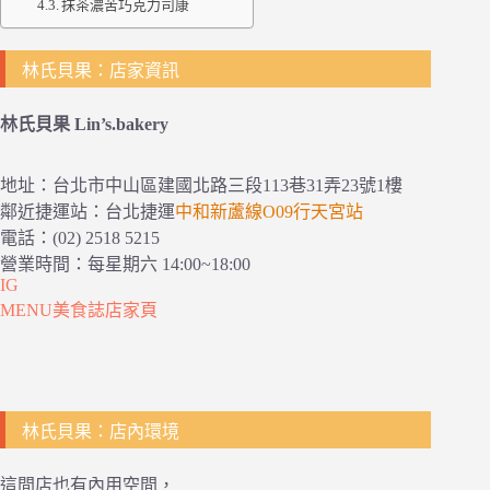
抹茶濃苦巧克力司康
林氏貝果：店家資訊
林氏貝果 Lin’s.bakery
地址：台北市中山區建國北路三段113巷31弄23號1樓
鄰近捷運站：台北捷運
中和新蘆線O09行天宮站
電話：(02) 2518 5215
營業時間：每星期六 14:00~18:00
IG
MENU美食誌店家頁
林氏貝果：店內環境
這間店也有內用空間，