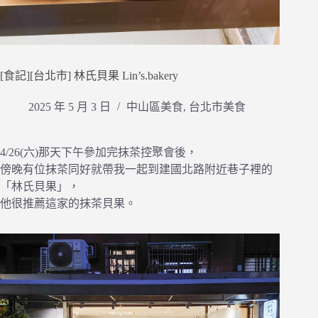
[食記][台北市] 林氏貝果 Lin’s.bakery
2025 年 5 月 3 日
中山區美食
,
台北市美食
4/26(六)那天下午參加完抹茶控聚會後，
傍晚有位抹茶同好就帶我一起到建國北路附近巷子裡的
「林氏貝果」，
他很推薦這家的抹茶貝果。