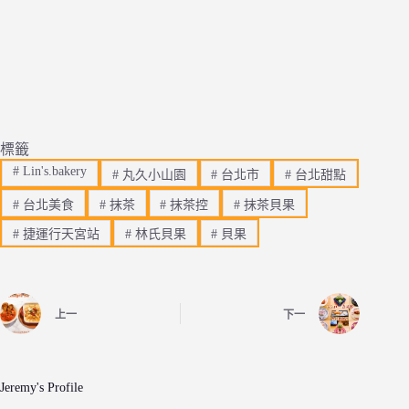
標籤
#
Lin's.bakery
#
丸久小山園
#
台北市
#
台北甜點
#
台北美食
#
抹茶
#
抹茶控
#
抹茶貝果
#
捷運行天宮站
#
林氏貝果
#
貝果
上一
下一
Jeremy's Profile