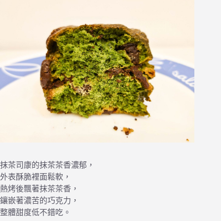
抹茶司康的抹茶茶香濃郁，
外表酥脆裡面鬆軟，
熱烤後飄著抹茶茶香，
鑲嵌著濃苦的巧克力，
整體甜度低不錯吃。