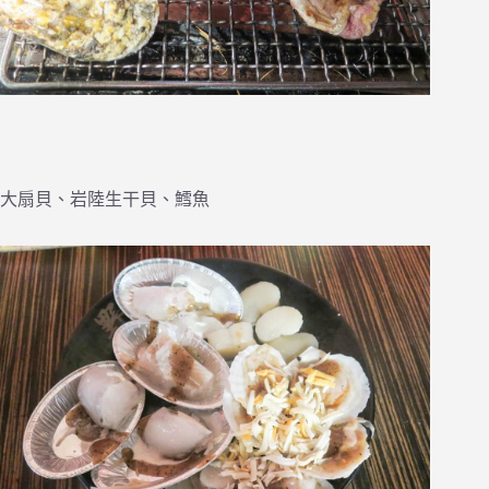
大扇貝、岩陸生干貝、鱈魚