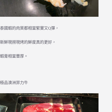
泰國蝦的肉質都相當緊實又Q彈，
新鮮現撈現烤的鮮度真的更好，
蝦膏相當豐厚。
極品澳洲菲力牛