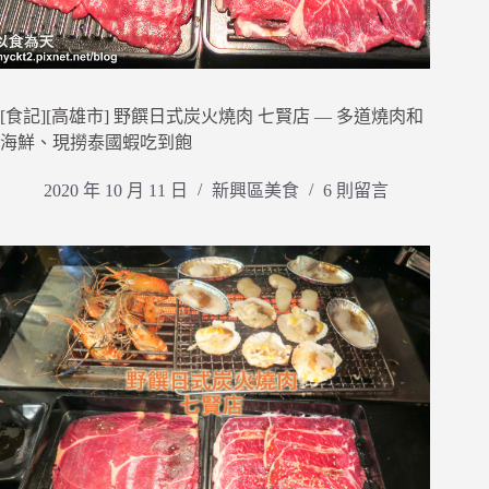
[食記][高雄市] 野饌日式炭火燒肉 七賢店 — 多道燒肉和
海鮮、現撈泰國蝦吃到飽
2020 年 10 月 11 日
新興區美食
6 則留言