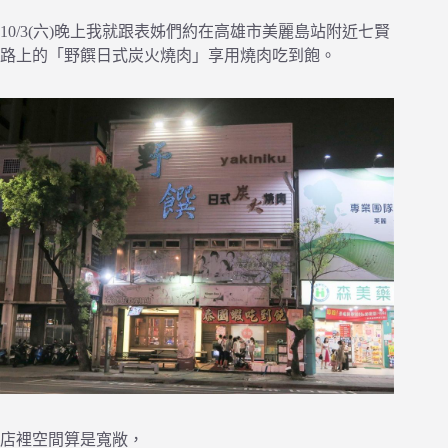
10/3(六)晚上我就跟表姊們約在高雄市美麗島站附近七賢
路上的「野饌日式炭火燒肉」享用燒肉吃到飽。
店裡空間算是寬敞，