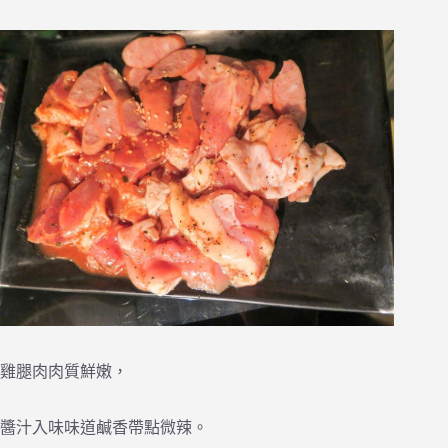
雞腿肉肉質鮮嫩，
醬汁入味味道鹹香帶點微辣。