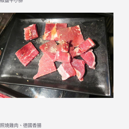
椒鹽牛小排
照燒雞肉、德國香腸