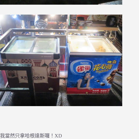
我當然只拿哈根達斯囉！XD