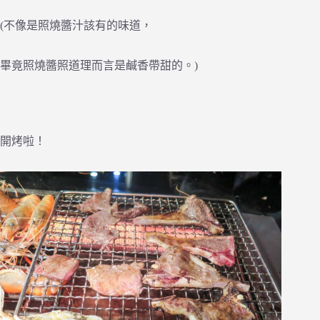
(不像是照燒醬汁該有的味道，
畢竟照燒醬照道理而言是鹹香帶甜的。)
開烤啦！