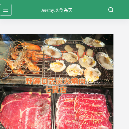
跳
Jeremy以食為天
至
主
要
內
容