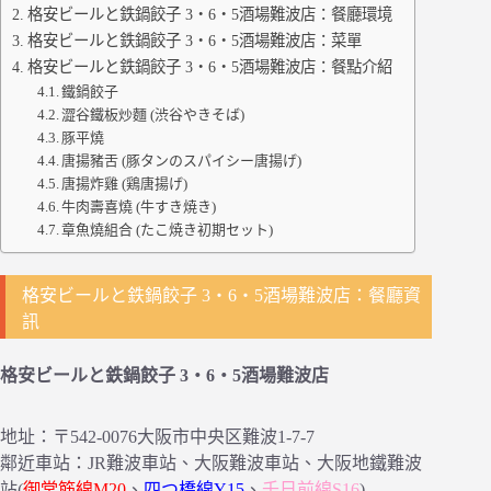
格安ビールと鉄鍋餃子 3・6・5酒場難波店：餐廳環境
格安ビールと鉄鍋餃子 3・6・5酒場難波店：菜單
格安ビールと鉄鍋餃子 3・6・5酒場難波店：餐點介紹
鐵鍋餃子
澀谷鐵板炒麵 (渋谷やきそば)
豚平燒
唐揚豬舌 (豚タンのスパイシー唐揚げ)
唐揚炸雞 (鶏唐揚げ)
牛肉壽喜燒 (牛すき焼き)
章魚燒組合 (たこ焼き初期セット)
格安ビールと鉄鍋餃子 3・6・5酒場難波店：餐廳資
訊
格安ビールと鉄鍋餃子 3・6・5酒場難波店
地址：〒542-0076大阪市中央区難波1-7-7
鄰近車站：JR難波車站、大阪難波車站、大阪地鐵難波
站(
御堂筋線M20
、
四つ橋線Y15
、
千日前線S16
)