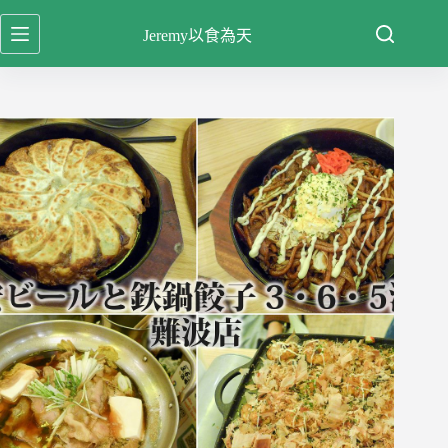
跳
Jeremy以食為天
至
主
要
內
容