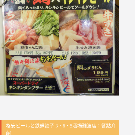
格安ビールと鉄鍋餃子 3・6・5酒場難波店：餐點介
紹