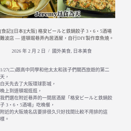
[食記][日本][大阪] 格安ビールと鉄鍋餃子 3・6・5酒場
難波店 — 道頓堀巷弄內居酒屋，自行DIY製作章魚燒。
2026 年 2 月 2 日
國外美食
,
日本美食
1/27(二)跟高中同學和他太太和孩子們關西旅遊的第二
天，
白天先去了大阪環球影城，
晚上到道頓堀逛逛，
我們選在附近巷弄的一間居酒屋「格安ビールと鉄鍋餃
子 3・6・5酒場」吃晚餐，
附近的大阪燒名店要排很久只好找間比較不用排的這
樣。