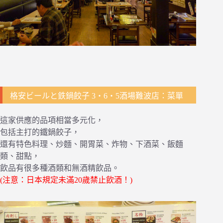
格安ビールと鉄鍋餃子 3・6・5酒場難波店：菜單
這家供應的品項相當多元化，
包括主打的鐵鍋餃子，
還有特色料理、炒麵、開胃菜、炸物、下酒菜、飯麵
類、甜點，
飲品有很多種酒類和無酒精飲品。
(注意：日本規定未滿20歲禁止飲酒！)