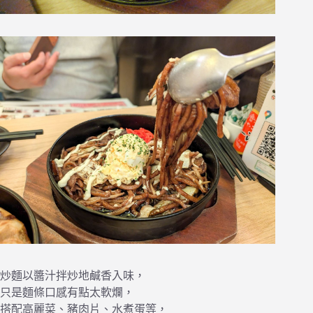
炒麵以醬汁拌炒地鹹香入味，
只是麵條口感有點太軟爛，
搭配高麗菜、豬肉片、水煮蛋等，