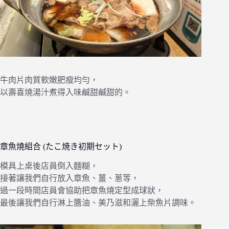
牛肉片肉質軟嫩肥瘦均勻，
以壽喜燒湯汁煮得入味鹹甜鹹甜的。
章魚燒組合 (たこ焼き初期セット)
模具上桌後店員倒入麵糊，
接著讓我們自行放入章魚、薑、蔥等，
過一段時間店員會協助把章魚燒定型成球狀，
最後讓我們自行淋上醬油、美乃滋和灑上柴魚片調味。