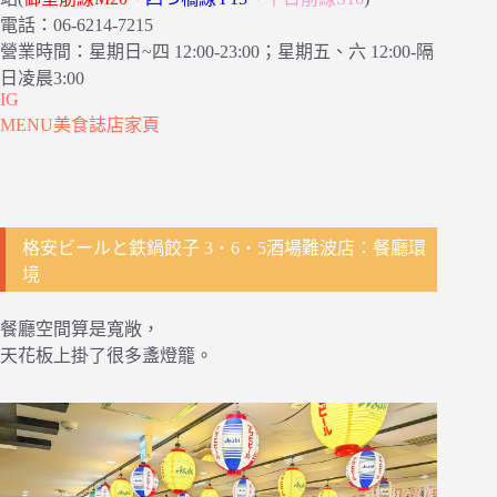
電話：06-6214-7215
營業時間：星期日~四 12:00-23:00；星期五、六 12:00-隔
日凌晨3:00
IG
MENU美食誌店家頁
格安ビールと鉄鍋餃子 3・6・5酒場難波店：餐廳環
境
餐廳空間算是寬敞，
天花板上掛了很多盞燈籠。