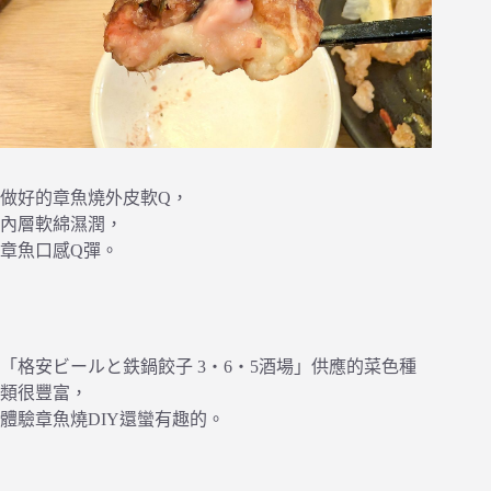
做好的章魚燒外皮軟Q，
內層軟綿濕潤，
章魚口感Q彈。
「格安ビールと鉄鍋餃子 3・6・5酒場」供應的菜色種
類很豐富，
體驗章魚燒DIY還蠻有趣的。