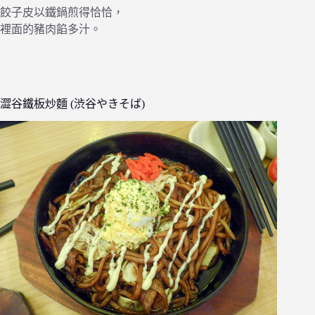
餃子皮以鐵鍋煎得恰恰，
裡面的豬肉餡多汁。
澀谷鐵板炒麵 (渋谷やきそば)