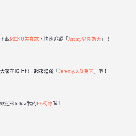
下載
MENU美食誌
，快速追蹤「
Jeremy以食為天
」！
大家在IG上也一起來追蹤「
Jeremy以食為天
」吧！
歡迎來follow我的
FB粉專
喔！