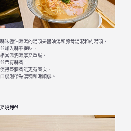
蒜味醬油濃湯的湯頭是醬油湯和豚骨湯混和的湯頭，
並加入蒜酥提味，
相當溫潤濃厚又重鹹，
並帶有蒜香，
使得整體香氣更有層次，
口感則帶點濃稠和滑順感。
叉燒烤盤