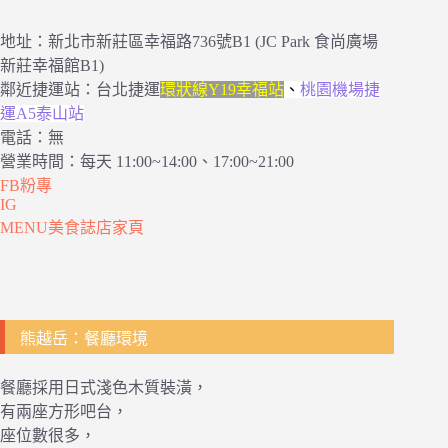
地址：新北市新莊區幸福路736號B1 (JC Park 食尚廣場
新莊幸福館B1)
鄰近捷運站：台北捷運
環狀線Y19幸福站
、
桃園機場捷
運A5泰山站
電話：無
營業時間：每天 11:00~14:00、17:00~21:00
FB粉專
IG
MENU美食誌店家頁
熊越岳：餐廳環境
餐廳採用日式淺色木質裝潢，
有兩座方形吧台，
座位數很多，