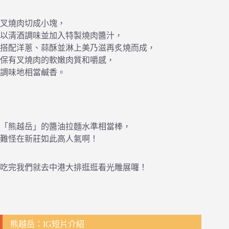
叉燒肉切成小塊，
以清酒調味並加入特製燒肉醬汁，
搭配洋蔥、蒜酥並淋上美乃滋再炙燒而成，
保有叉燒肉的軟嫩肉質和嚼感，
調味地相當鹹香。
「熊越岳」的醬油拉麵水準相當棒，
難怪在新莊如此高人氣啊！
吃完我們就去中港大排逛逛看光雕展囉！
熊越岳：IG短片介紹