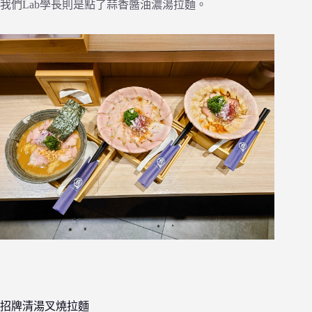
我們Lab學長則是點了蒜香醬油濃湯拉麵。
招牌清湯叉燒拉麵