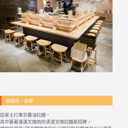
熊越岳：菜單
這家主打東京醬油拉麵，
其中蓋著滿滿叉燒肉的清湯叉燒拉麵是招牌，