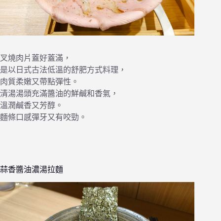
叉燒肉片蓋好蓋滿，
是以日式古法低溫的舒肥方式料理，
肉質柔嫩又帶點彈性。
清湯湯頭充滿醬油的鮮鹹和香氣，
溫潤鹹香又芳醇。
麵條口感彈牙又有咬勁。
蒜香醬油濃湯拉麵