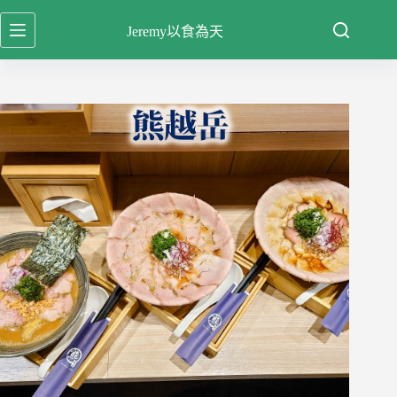
跳
Jeremy以食為天
至
主
要
內
容