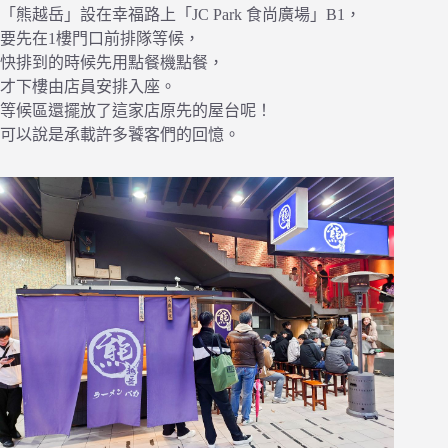
「熊越岳」設在幸福路上「JC Park 食尚廣場」B1，
要先在1樓門口前排隊等候，
快排到的時候先用點餐機點餐，
才下樓由店員安排入座。
等候區還擺放了這家店原先的屋台呢！
可以說是承載許多饕客們的回憶。