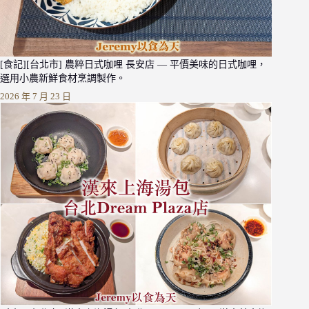
[食記][台北市] 農粹日式咖哩 長安店 — 平價美味的日式咖哩，
選用小農新鮮食材烹調製作。
2026 年 7 月 23 日