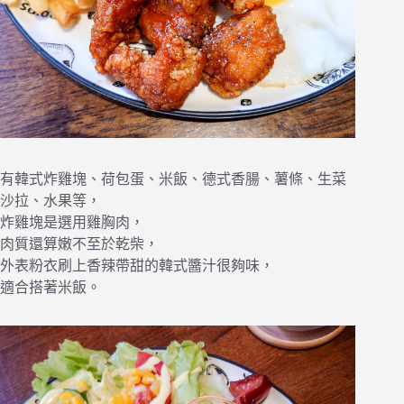
有韓式炸雞塊、荷包蛋、米飯、德式香腸、薯條、生菜
沙拉、水果等，
炸雞塊是選用雞胸肉，
肉質還算嫩不至於乾柴，
外表粉衣刷上香辣帶甜的韓式醬汁很夠味，
適合搭著米飯。