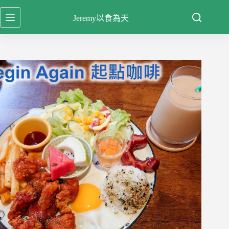
跳
Jeremy以食為天
至
主
要
內
容