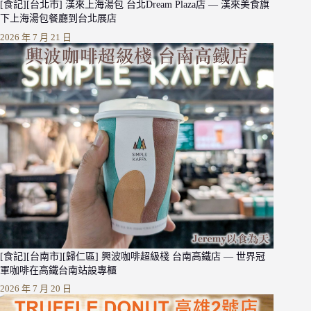
[食記][台北市] 漢來上海湯包 台北Dream Plaza店 — 漢來美食旗
下上海湯包餐廳到台北展店
2026 年 7 月 21 日
[食記][台南市][歸仁區] 興波咖啡超級棧 台南高鐵店 — 世界冠
軍咖啡在高鐵台南站設專櫃
2026 年 7 月 20 日