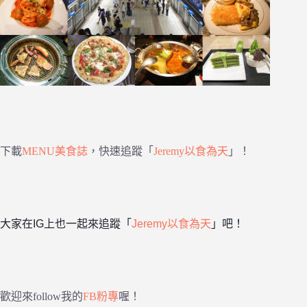
下載
MENU美食誌
，快速追蹤「
Jeremy以食為天
」！
大家在IG上也一起來追蹤「
Jeremy以食為天
」吧！
歡迎來follow我的
FB粉專
喔！