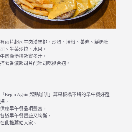
有兩片起司牛肉漢堡排、炒蛋、培根、薯條、鮮奶吐
司、生菜沙拉、水果，
牛肉漢堡排紮實多汁，
搭著香濃起司片配吐司吃挺合適。
「Begin Again 起點咖啡」算是板橋不錯的早午餐好選
擇，
供應早午餐品項豐富，
各道早午餐豐盛又均衡，
在此推薦給大家。