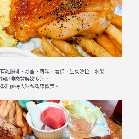
有雞腿排、炒蛋、可頌、薯條、生菜沙拉、水果，
雞腿排肉質鮮嫩多汁，
香料醃得入味鹹香帶微辣。