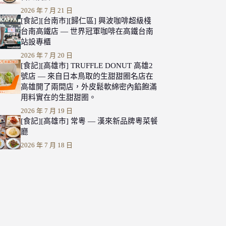
2026 年 7 月 21 日
[食記][台南市][歸仁區] 興波咖啡超級棧
台南高鐵店 — 世界冠軍咖啡在高鐵台南
站設專櫃
2026 年 7 月 20 日
[食記][高雄市] TRUFFLE DONUT 高雄2
號店 — 來自日本鳥取的生甜甜圈名店在
高雄開了兩間店，外皮鬆軟綿密內餡飽滿
用料實在的生甜甜圈。
2026 年 7 月 19 日
[食記][高雄市] 常粵 — 漢來新品牌粵菜餐
廳
2026 年 7 月 18 日