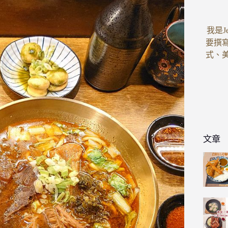
我是J
要撰
式、
文章