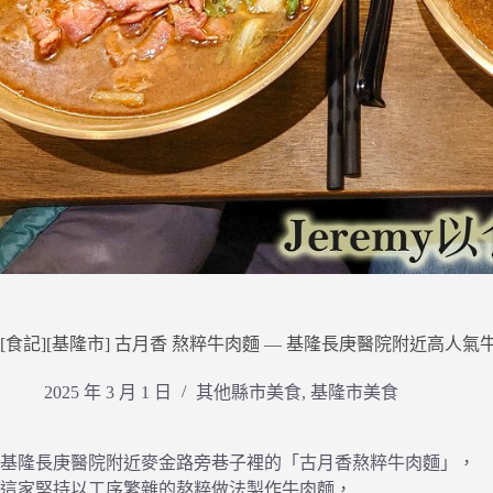
[食記][基隆市] 古月香 熬粹牛肉麵 — 基隆長庚醫院附近高人
2025 年 3 月 1 日
其他縣市美食
,
基隆市美食
基隆長庚醫院附近麥金路旁巷子裡的「古月香熬粹牛肉麵」，
這家堅持以工序繁雜的熬粹做法製作牛肉麵，