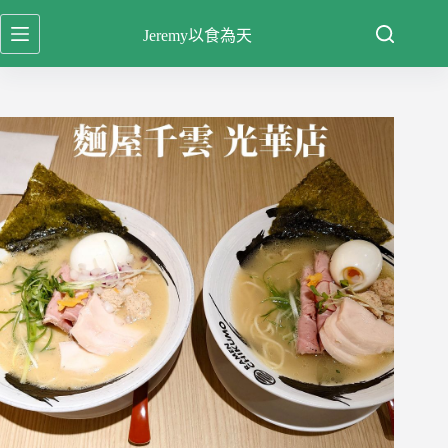
跳
Jeremy以食為天
至
主
要
內
容