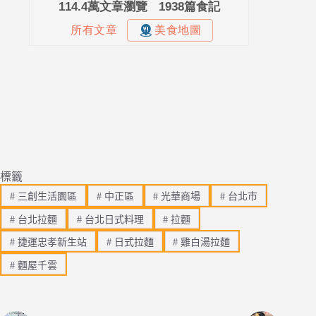
標籤
#
三創生活園區
#
中正區
#
光華商場
#
台北市
#
台北拉麵
#
台北日式料理
#
拉麵
#
捷運忠孝新生站
#
日式拉麵
#
雞白湯拉麵
#
麵屋千雲