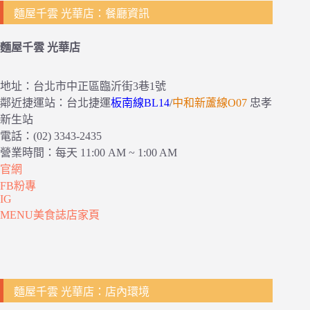
麵屋千雲 光華店：餐廳資訊
麵屋千雲 光華店
地址：台北市中正區臨沂街3巷1號
鄰近捷運站：台北捷運
板南線BL14
/
中和新蘆線O07
忠孝
新生站
電話：(02) 3343-2435
營業時間：每天 11:00 AM ~ 1:00 AM
官網
FB粉專
IG
MENU美食誌店家頁
麵屋千雲 光華店：店內環境