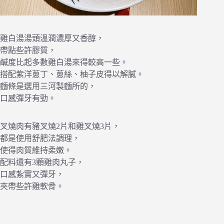
雞白湯湯頭溫潤濃厚又香醇，
帶點些許膠質，
鹹度比起多數雞白湯來得較高一些。
搭配紫洋蔥丁、蔥絲、柚子皮得以解膩。
麵條是選用三河製麵所的，
口感彈牙有勁。
叉燒肉有豬叉燒2片和雞叉燒3片，
都是使用舒肥法調理，
使得肉質維持柔嫩。
配料還有3顆雞肉丸子，
口感紮實又彈牙，
夾帶些許雞軟骨。