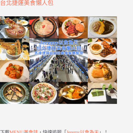
台北捷運美食懶人包
下載
MENU美食誌
，快速追蹤「
Jeremy以食為天
」！