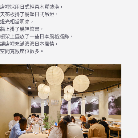
店裡採用日式輕柔木質裝潢，
天花板掛了幾盞日式吊燈，
燈光相當明亮，
牆上掛了幾幅繪畫，
櫥架上擺放了一些日本風格擺飾，
讓店裡充滿濃濃日本風情，
空間寬敞座位數多。