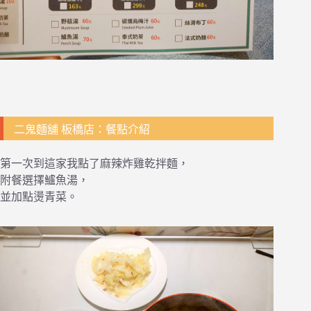
二鬼麵舖 板橋店：餐點介紹
第一次到這家我點了麻辣炸雞乾拌麵，
附餐選擇鱸魚湯，
並加點燙青菜。