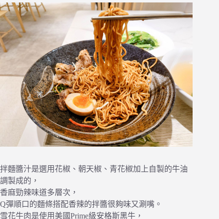
拌麵醬汁是選用花椒、朝天椒、青花椒加上自製的牛油
調製成的，
香麻勁辣味道多層次，
Q彈順口的麵條搭配香辣的拌醬很夠味又涮嘴。
雪花牛肉是使用美國Prime級安格斯黑牛，