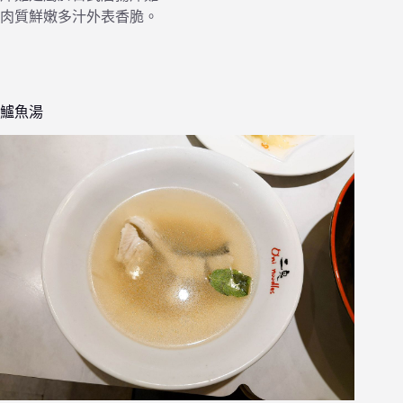
肉質鮮嫩多汁外表香脆。
鱸魚湯