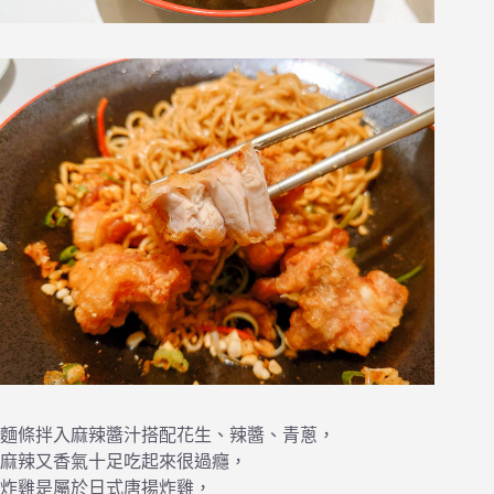
麵條拌入麻辣醬汁搭配花生、辣醬、青蔥，
麻辣又香氣十足吃起來很過癮，
炸雞是屬於日式唐揚炸雞，