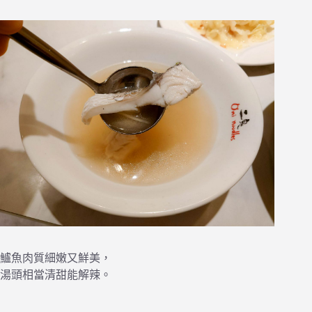
鱸魚肉質細嫩又鮮美，
湯頭相當清甜能解辣。