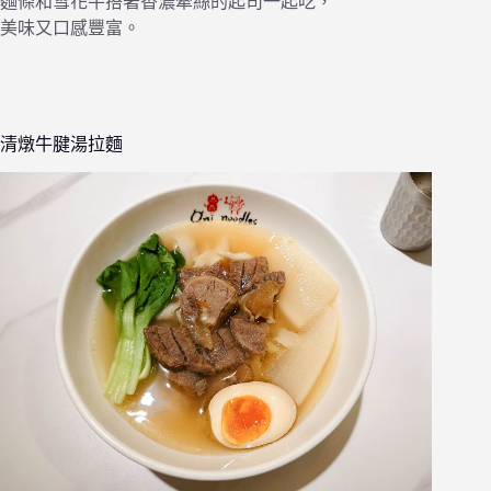
麵條和雪花牛搭著香濃牽絲的起司一起吃，
美味又口感豐富。
清燉牛腱湯拉麵