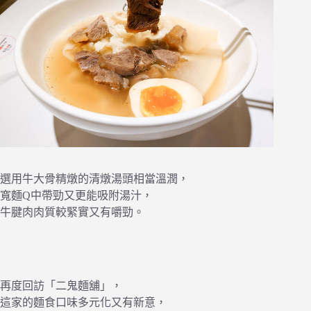
選用牛大骨精燉的清燉湯頭相當溫潤，
寬麵Q中帶勁又更能吸附湯汁，
牛腱肉肉質較緊實又有嚼勁。
再度回訪「二鬼麵舖」，
這家的麵食口味多元化又有新意，