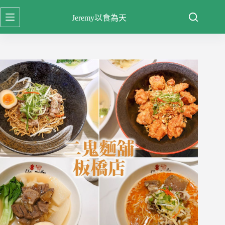
跳
Jeremy以食為天
至
主
要
內
容