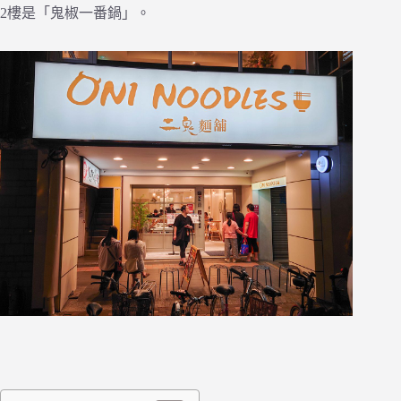
2樓是「鬼椒一番鍋」。