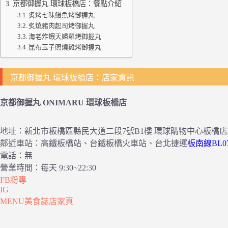
京都御握丸 環球板橋店：餐點介紹
炙烤七味鰻魚烤御握丸
炙燒豬肉起司烤御握丸
海老炸蝦天婦羅烤御握丸
昆布玉子照燒雞烤御握丸
京都御握丸 環球板橋店：店家資訊
京都御握丸 ONIMARU 環球板橋店
地址：新北市板橋區縣民大道二段7號B1樓 環球購物中心板橋店
鄰近車站：高鐵板橋站、台鐵板橋火車站、台北捷運
板南線BL0
電話：無
營業時間：每天 9:30~22:30
FB粉專
IG
MENU美食誌店家頁