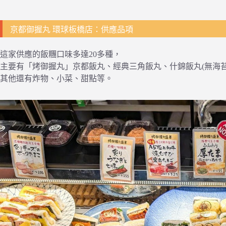
京都御握丸 環球板橋店：供應品項
這家供應的飯糰口味多達20多種，
主要有「烤御握丸」京都飯丸、經典三角飯丸、什錦飯丸(無海苔
其他還有炸物、小菜、甜點等。