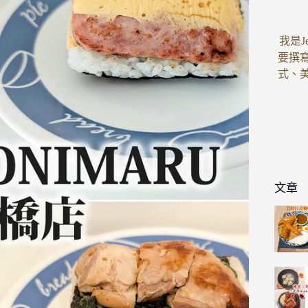
我是J
要撰
式、
文章