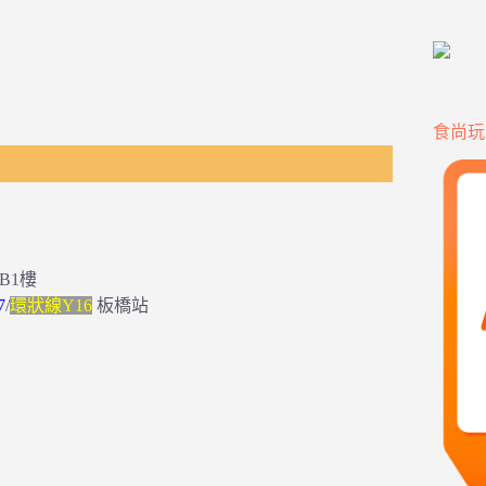
食尚玩
B1樓
7
/
環狀線Y16
板橋站