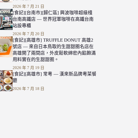
2026 年 7 月 21 日
[食記][台南市][歸仁區] 興波咖啡超級棧
台南高鐵店 — 世界冠軍咖啡在高鐵台南
站設專櫃
2026 年 7 月 20 日
[食記][高雄市] TRUFFLE DONUT 高雄2
號店 — 來自日本鳥取的生甜甜圈名店在
高雄開了兩間店，外皮鬆軟綿密內餡飽滿
用料實在的生甜甜圈。
2026 年 7 月 19 日
[食記][高雄市] 常粵 — 漢來新品牌粵菜餐
廳
2026 年 7 月 18 日