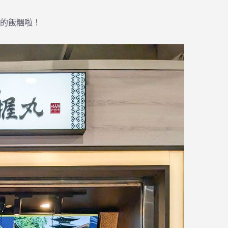
的飯糰啦！