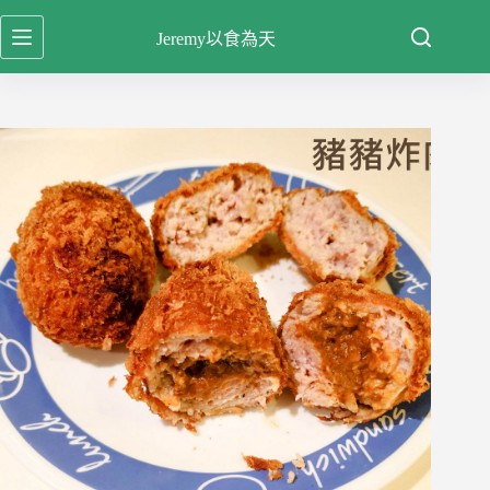
跳
Jeremy以食為天
至
主
要
內
容