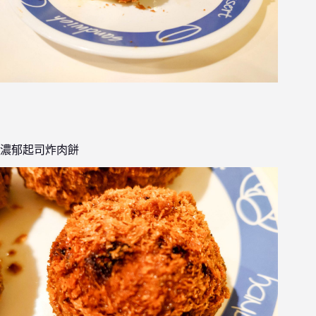
濃郁起司炸肉餅