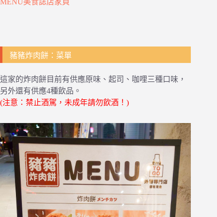
MENU美食誌店家頁
豬豬炸肉餅：菜單
這家的炸肉餅目前有供應原味、起司、咖哩三種口味，
另外還有供應4種飲品。
(注意：禁止酒駕，未成年請勿飲酒！)