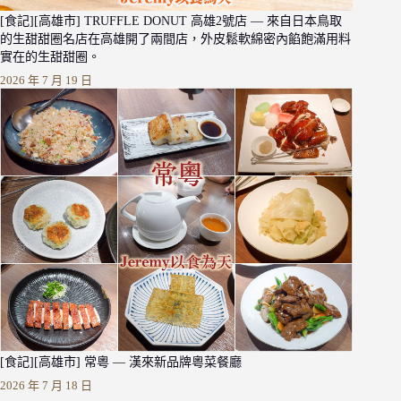
[食記][高雄市] TRUFFLE DONUT 高雄2號店 — 來自日本鳥取
的生甜甜圈名店在高雄開了兩間店，外皮鬆軟綿密內餡飽滿用料
實在的生甜甜圈。
2026 年 7 月 19 日
[食記][高雄市] 常粵 — 漢來新品牌粵菜餐廳
2026 年 7 月 18 日