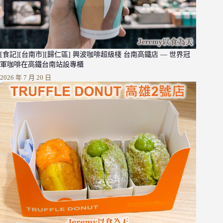
[食記][台南市][歸仁區] 興波咖啡超級棧 台南高鐵店 — 世界冠
軍咖啡在高鐵台南站設專櫃
2026 年 7 月 20 日