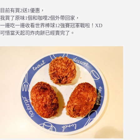
目前有買2送1優惠，
我買了原味1個和咖哩2個外帶回家，
一邊吃一邊收看世界棒球12強賽冠軍戰啦！XD
可惜當天起司炸肉餅已經賣完了。