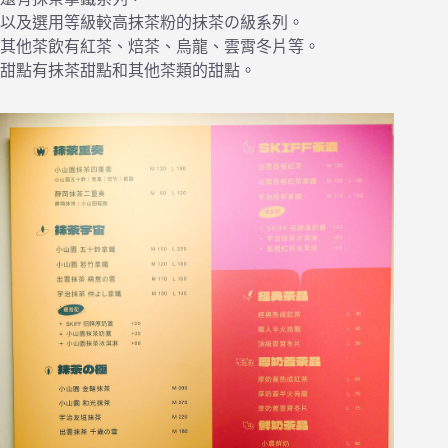
以及選用等級較高抹茶粉的抹茶の級系列。
其他茶飲有紅茶、焙茶、烏龍、雲霄冬片等。
甜點有抹茶甜點和其他茶類的甜點。