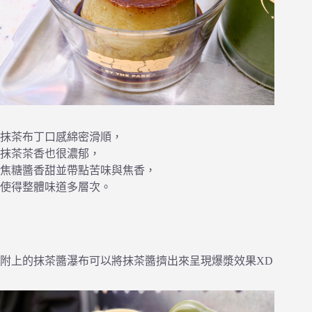
抹茶布丁口感綿密滑順，
抹茶茶香也很濃郁，
焦糖醬香甜並帶點苦味與焦香，
使得整體味道多層次。
附上的抹茶醬瀑布可以將抹茶醬擠出來呈現爆漿效果XD