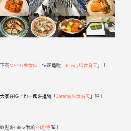
下載
MENU美食誌
，快速追蹤「
Jeremy以食為天
」！
大家在IG上也一起來追蹤「
Jeremy以食為天
」吧！
歡迎來follow我的
FB粉專
喔！