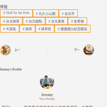
標籤
#
Skiff by the Park
#
丸久小山園
#
台北市
#
台北抹茶
#
台北甜點
#
台北美食
#
史奇福
#
大安區
#
抹茶
#
抹茶控
#
捷運國父紀念館站
上一
下一
Jeremy's Profile
Jeremy
View Profile