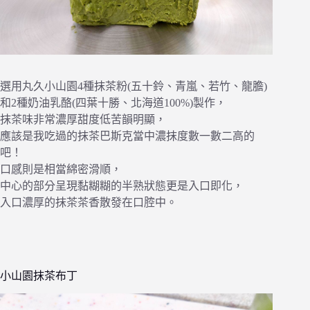
選用丸久小山園4種抹茶粉(五十鈴、青嵐、若竹、龍膽)
和2種奶油乳酪(四葉十勝、北海道100%)製作，
抹茶味非常濃厚甜度低苦韻明顯，
應該是我吃過的抹茶巴斯克當中濃抹度數一數二高的
吧！
口感則是相當綿密滑順，
中心的部分呈現黏糊糊的半熟狀態更是入口即化，
入口濃厚的抹茶茶香散發在口腔中。
小山園抹茶布丁