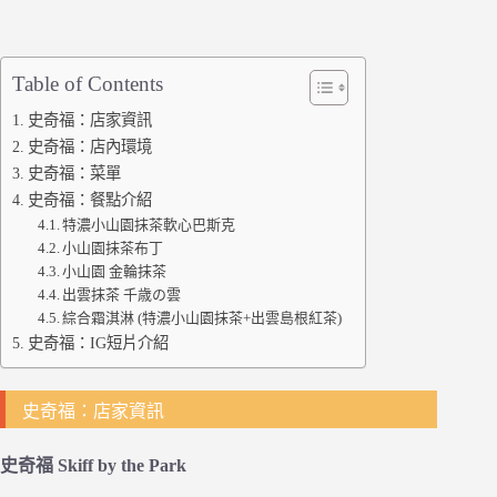
Table of Contents
史奇福：店家資訊
史奇福：店內環境
史奇福：菜單
史奇福：餐點介紹
特濃小山園抹茶軟心巴斯克
小山園抹茶布丁
小山園 金輪抹茶
出雲抹茶 千歳の雲
綜合霜淇淋 (特濃小山園抹茶+出雲島根紅茶)
史奇福：IG短片介紹
史奇福：店家資訊
史奇福 Skiff by the Park