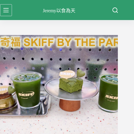
跳
Jeremy以食為天
至
主
要
內
容