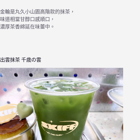
金輪是丸久小山園高階款的抹茶，
味道相當甘醇口感順口，
濃厚茶香綿延在味蕾中。
出雲抹茶 千歳の雲