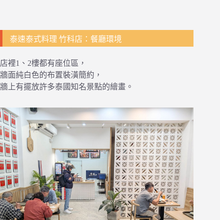
泰速泰式料理 竹科店：餐廳環境
店裡1、2樓都有座位區，
牆面純白色的布置裝潢簡約，
牆上有擺放許多泰國知名景點的繪畫。