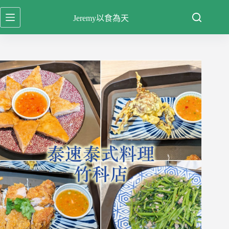
跳
Jeremy以食為天
至
主
要
內
容