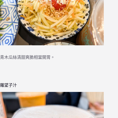
青木瓜絲清甜爽脆相當開胃。
羅望子汁