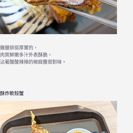
雞腿排挺厚實的，
肉質鮮嫩多汁外表酥脆，
沾著酸酸辣辣的椒麻醬很對味。
酥炸軟殼蟹