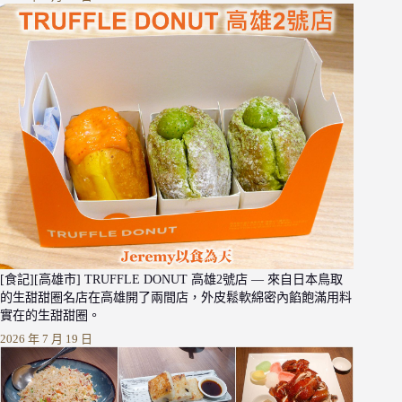
[食記][高雄市] TRUFFLE DONUT 高雄2號店 — 來自日本鳥取
的生甜甜圈名店在高雄開了兩間店，外皮鬆軟綿密內餡飽滿用料
實在的生甜甜圈。
2026 年 7 月 19 日