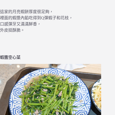
這家的月亮蝦餅厚度很足夠，
裡面的蝦漿內餡吃得到Q彈蝦子和花枝，
口感彈牙又滿滿鮮香，
外皮挺酥脆。
蝦醬空心菜