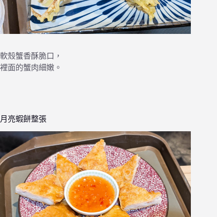
軟殼蟹香酥脆口，
裡面的蟹肉細嫩。
月亮蝦餅整張