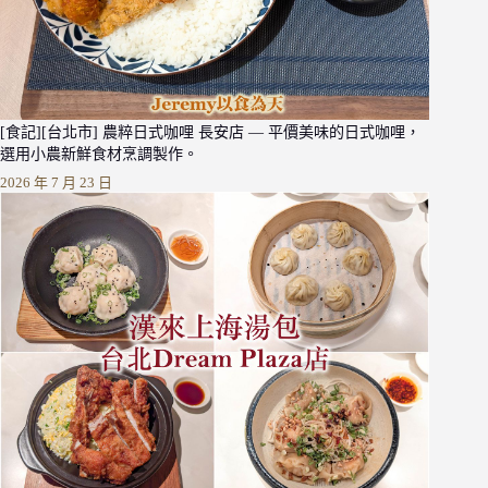
[食記][台北市] 農粹日式咖哩 長安店 — 平價美味的日式咖哩，
選用小農新鮮食材烹調製作。
2026 年 7 月 23 日