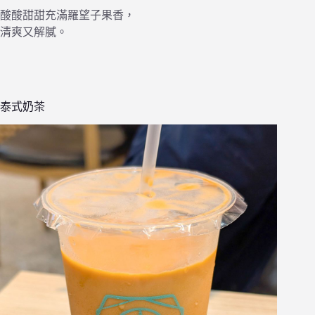
酸酸甜甜充滿羅望子果香，
清爽又解膩。
泰式奶茶