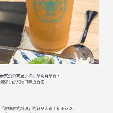
泰式奶茶充滿手標紅茶獨有茶香，
濃郁香醇又順口味道香甜。
「泰速泰式料理」的餐點大致上都不錯吃，