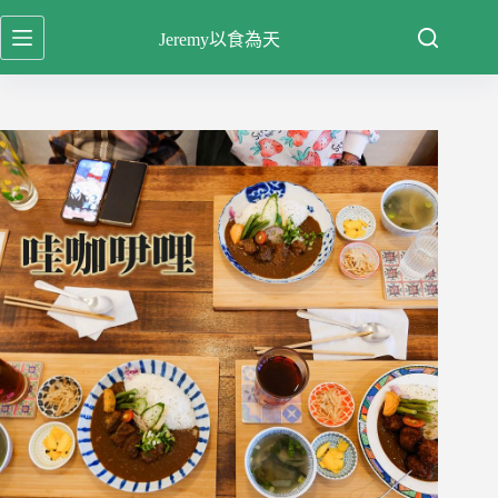
跳
Jeremy以食為天
至
主
要
內
容