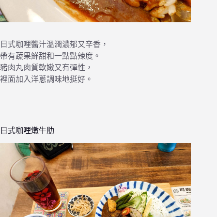
日式咖哩醬汁溫潤濃郁又辛香，
帶有蔬果鮮甜和一點點辣度。
豬肉丸肉質軟嫩又有彈性，
裡面加入洋蔥調味地挺好。
日式咖哩燉牛肋