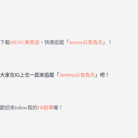
下載
MENU美食誌
，快速追蹤「
Jeremy以食為天
」！
大家在IG上也一起來追蹤「
Jeremy以食為天
」吧！
歡迎來follow我的
FB粉專
喔！