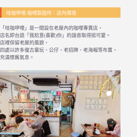
哇咖吚哩-咖哩製造所：店內環境
「哇咖吚哩」是一間設在老屋內的咖哩專賣店，
店名即台語「我尬意(喜歡)你」的諧音取得挺可愛。
店裡保留老屋的風貌，
四處以許多復古童玩、公仔、老招牌、老海報等布置，
充滿懷舊氣息。