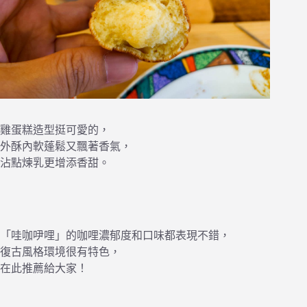
雞蛋糕造型挺可愛的，
外酥內軟蓬鬆又飄著香氣，
沾點煉乳更增添香甜。
「哇咖吚哩」的咖哩濃郁度和口味都表現不錯，
復古風格環境很有特色，
在此推薦給大家！