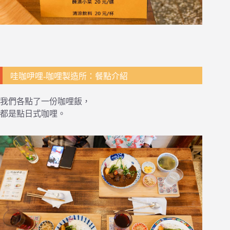
哇咖吚哩-咖哩製造所：餐點介紹
我們各點了一份咖哩飯，
都是點日式咖哩。