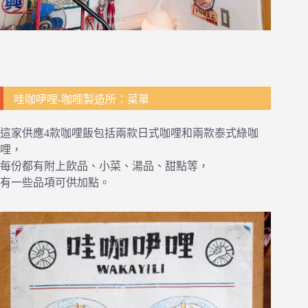
哇咖吚哩-咖哩製造所：菜單
這家供應4款咖哩飯包括兩款日式咖哩和兩款泰式綠咖
哩，
每份都有附上飲品、小菜、湯品、甜點等，
有一些品項可供加點。