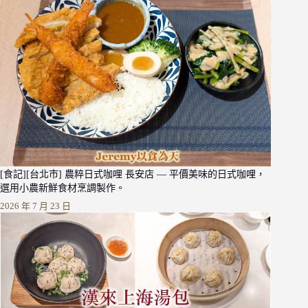
[食記][台北市] 農粹日式咖哩 長安店 — 平價美味的日式咖哩，
選用小農新鮮食材烹調製作。
2026 年 7 月 23 日