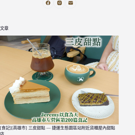
文章
[食記][高雄市] 三皮甜點 — 捷運生態園區站附近貨櫃屋內甜點
店