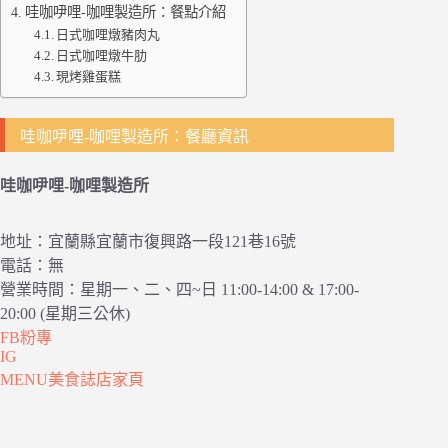
哇咖吚哩-咖哩製造所：餐點介紹
日式咖哩燉豬肉丸
日式咖哩燉牛肋
現烤雞蛋糕
哇咖吚哩-咖哩製造所：餐廳資訊
哇咖吚哩-咖哩製造所
地址：宜蘭縣宜蘭市復興路一段121巷16號
電話：無
營業時間：星期一、二、四~日 11:00-14:00 & 17:00-
20:00 (星期三公休)
FB粉專
IG
MENU美食誌店家頁