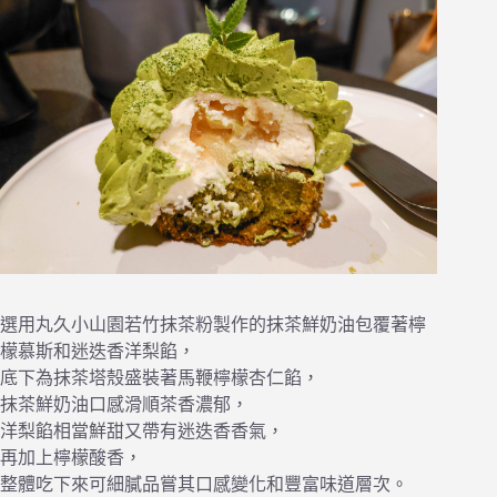
選用丸久小山園若竹抹茶粉製作的抹茶鮮奶油包覆著檸
檬慕斯和迷迭香洋梨餡，
底下為抹茶塔殼盛裝著馬鞭檸檬杏仁餡，
抹茶鮮奶油口感滑順茶香濃郁，
洋梨餡相當鮮甜又帶有迷迭香香氣，
再加上檸檬酸香，
整體吃下來可細膩品嘗其口感變化和豐富味道層次。