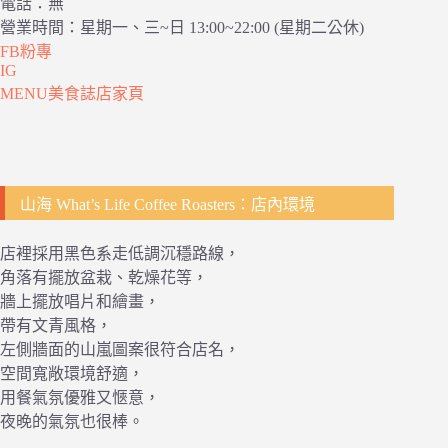
電話：無
營業時間：星期一、三~日 13:00~22:00 (星期二公休)
FB粉專
IG
MENU美食誌店家頁
山海 What’s Life Coffee Roasters：店內環境
店裡採用黑色系走低調沉穩路線，
角落有擺放盆栽、乾燥花等，
牆上擺放唱片和繪畫，
帶有文青風格，
左側牆面的山嵐圖案很符合店名，
空間寬敞環境舒適，
用餐氣氛優雅又愜意，
夜晚的氣氛也很棒。