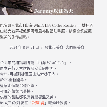
[食記][台北市] 山海 What’s Life Coffee Roasters — 捷運圓
山站旁巷弄裡低調沉穩風格甜點咖啡廳，精緻高質感擺
盤美的手作甜點。
2024 年 8 月 21 日
台北市美食
,
大同區美食
台北市的甜點咖啡廳「山海 What’s Life」，
原本在行天宮附近農安公園對面，
今年7月搬到捷運圓山站旁巷子內，
於7/3重新開幕。
這家走低調沉穩路線，
夜晚的氣氛也很棒，
供應的甜點都很有質感擺盤又美。
8/14(三)跟好友在「
銀座 篝
」吃過晚餐後，