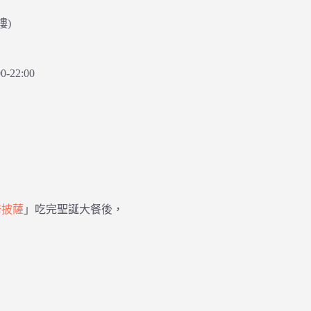
樓)
22:00
佐佧披薩
」吃完聖誕大餐後，