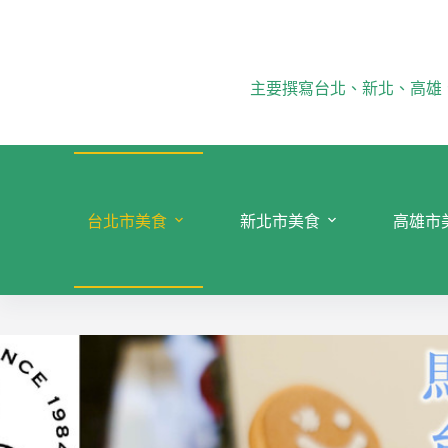
跳
至
主
要
主要撰寫台北、新北、高雄
內
容
台北市美食
新北市美食
高雄市