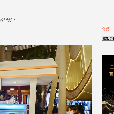
象很好，
分類
分
類