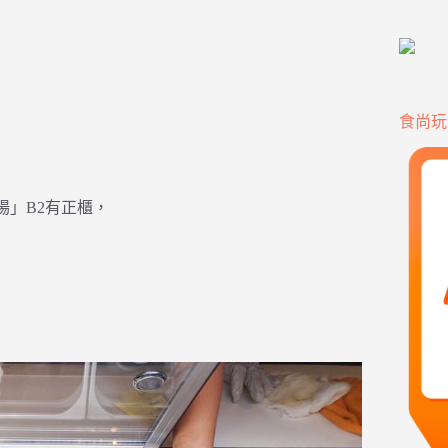
食尚玩
廣場」B2有正櫃，