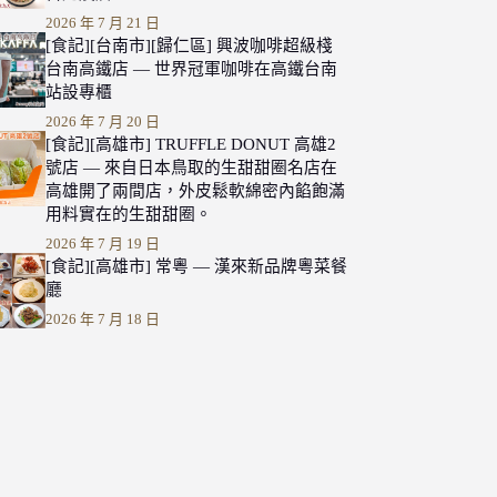
2026 年 7 月 21 日
[食記][台南市][歸仁區] 興波咖啡超級棧
台南高鐵店 — 世界冠軍咖啡在高鐵台南
站設專櫃
2026 年 7 月 20 日
[食記][高雄市] TRUFFLE DONUT 高雄2
號店 — 來自日本鳥取的生甜甜圈名店在
高雄開了兩間店，外皮鬆軟綿密內餡飽滿
用料實在的生甜甜圈。
2026 年 7 月 19 日
[食記][高雄市] 常粵 — 漢來新品牌粵菜餐
廳
2026 年 7 月 18 日