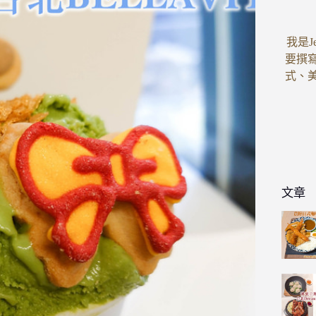
我是J
要撰
式、
文章