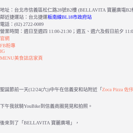
地址：台北市信義區松仁路28號B2樓 (BELLAVITA 寶麗廣塲B2
鄰近捷運站：台北捷運
板南線BL18市政府站
電話：(02) 2722-0089
營業時間：週日至週四 11:00-21:30；週五、週六及假日前夕 11:00-
官網
FB粉專
IG
MENU美食誌店家頁
聖誕節前一天(12/24(六))中午在信義安和站附近「
Zoca Pizza 
下午我就騎YouBike到信義商圈晃晃和拍照。
後來到了「BELLAVITA 寶麗廣場」，