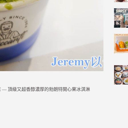
VITA店 — 頂級又超香醇濃厚的勃朗特開心果冰淇淋