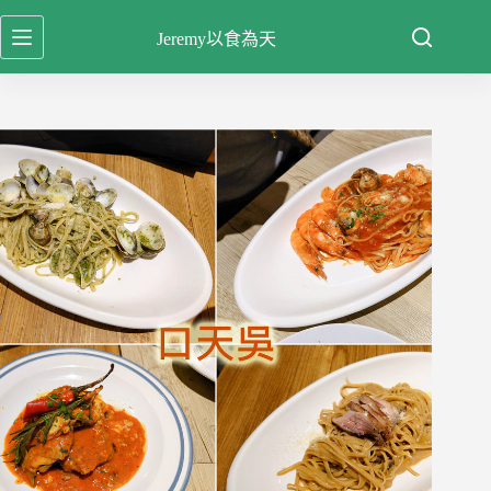
跳
Jeremy以食為天
至
主
要
內
容