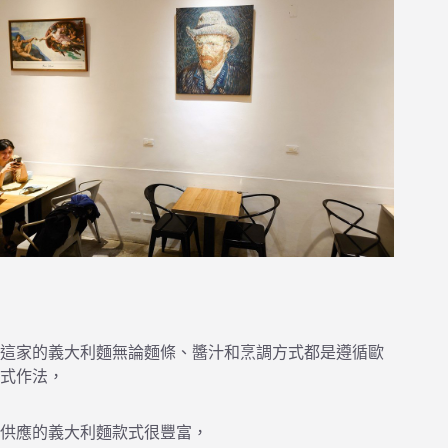
這家的義大利麵無論麵條、醬汁和烹調方式都是遵循歐
式作法，
供應的義大利麵款式很豐富，