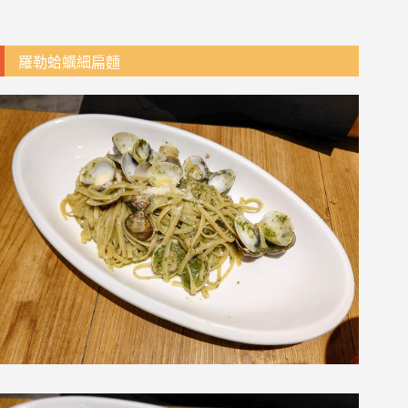
羅勒蛤蠣細扁麵