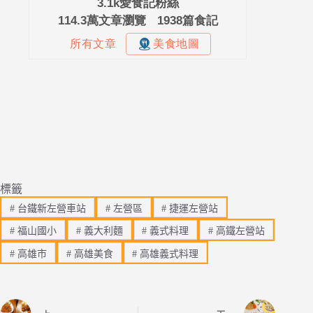
標籤
#
台鐵新左營車站
#
左營區
#
捷運左營站
#
福山國小
#
義大利麵
#
義式料理
#
高鐵左營站
#
高雄市
#
高雄美食
#
高雄義式料理