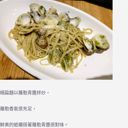
細扁麵以羅勒青醬拌炒，
羅勒香氣很充足，
鮮美的蛤蠣搭著羅勒青醬很對味。