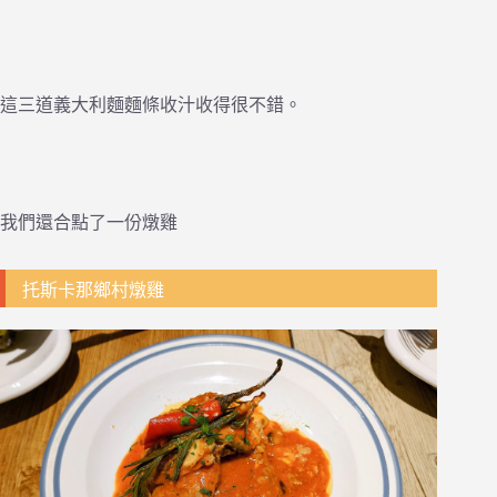
這三道義大利麵麵條收汁收得很不錯。
我們還合點了一份燉雞
托斯卡那鄉村燉雞