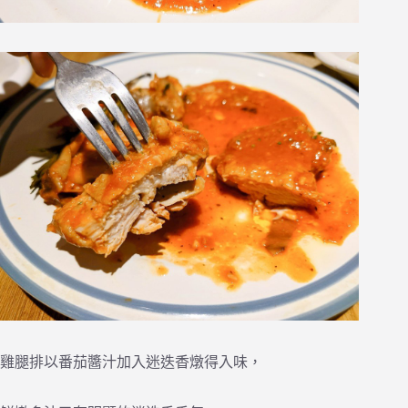
雞腿排以番茄醬汁加入迷迭香燉得入味，