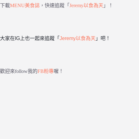
下載
MENU美食誌
，快速追蹤「
Jeremy以食為天
」！
大家在IG上也一起來追蹤「
Jeremy以食為天
」吧！
歡迎來follow我的
FB粉專
喔！