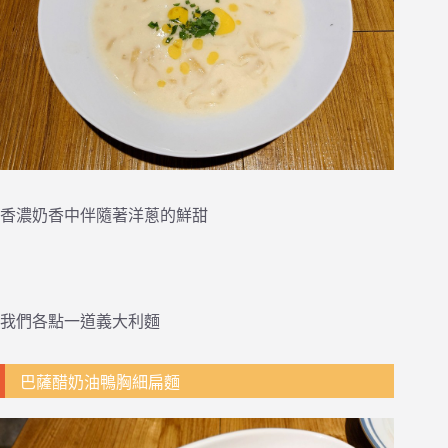
香濃奶香中伴隨著洋蔥的鮮甜
我們各點一道義大利麵
巴薩醋奶油鴨胸細扁麵