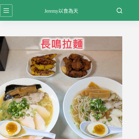
跳
Jeremy以食為天
至
主
要
內
容