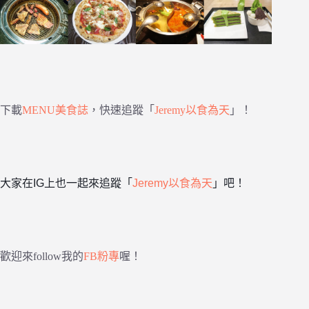
下載
MENU美食誌
，快速追蹤「
Jeremy以食為天
」！
大家在IG上也一起來追蹤「
Jeremy以食為天
」吧！
歡迎來follow我的
FB粉專
喔！