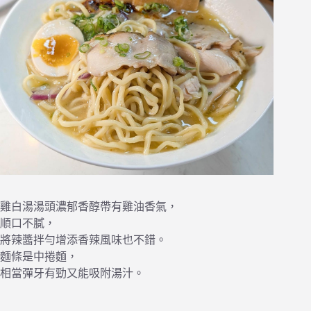
雞白湯湯頭濃郁香醇帶有雞油香氣，
順口不膩，
將辣醬拌勻增添香辣風味也不錯。
麵條是中捲麵，
相當彈牙有勁又能吸附湯汁。