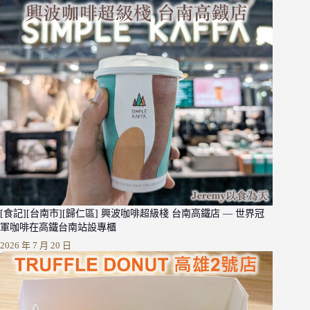
[食記][台南市][歸仁區] 興波咖啡超級棧 台南高鐵店 — 世界冠
軍咖啡在高鐵台南站設專櫃
2026 年 7 月 20 日