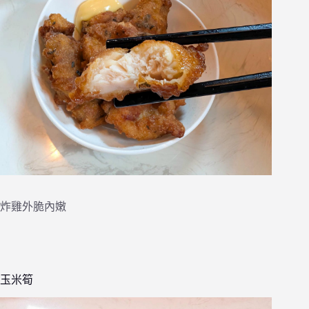
炸雞外脆內嫩
玉米筍