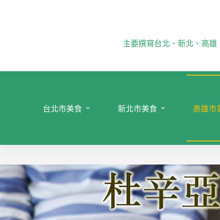
跳
至
主
要
主要撰寫台北、新北、高雄
內
容
台北市美食
新北市美食
高雄市