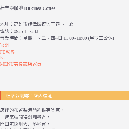
杜辛亞咖啡 Dulcinea Coffee
地址：高雄市旗津區復興三巷17-1號
電話：0925-117233
營業時間：星期一、二、四~日 11:00~18:00 (星期三公休)
官網
FB粉專
IG
MENU美食誌店家頁
杜辛亞咖啡：店內環境
店裡的布置裝潢簡約很有質感，
一進來就聞得到咖啡香，
門口處採用大片落地窗，