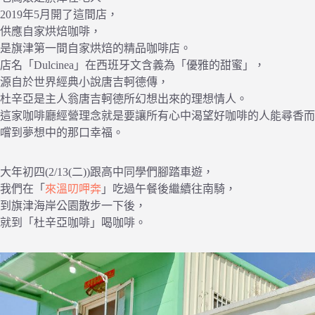
2019年5月開了這間店，
供應自家烘焙咖啡，
是旗津第一間自家烘焙的精品咖啡店。
店名「Dulcinea」在西班牙文含義為「優雅的甜蜜」，
源自於世界經典小說唐吉軻德傳，
杜辛亞是主人翁唐吉軻德所幻想出來的理想情人。
這家咖啡廳經營理念就是要讓所有心中渴望好咖啡的人能尋香而
嚐到夢想中的那口幸福。
大年初四(2/13(二))跟高中同學們腳踏車遊，
我們在「
來溫叨呷奔
」吃過午餐後繼續往南騎，
到旗津海岸公園散步一下後，
就到「杜辛亞咖啡」喝咖啡。