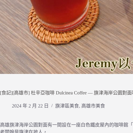
[食記][高雄市] 杜辛亞咖啡 Dulcinea Coffee — 旗津海
2024 年 2 月 22 日
旗津區美食
,
高雄市美食
高雄旗津海岸公園對面有一間設在一座白色鐵皮屋內的咖啡館「
老闆娘是旗津在地人，