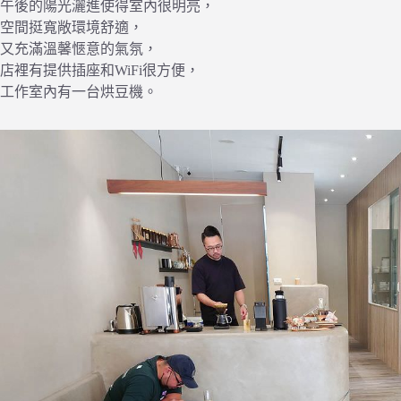
午後的陽光灑進使得室內很明亮，
空間挺寬敞環境舒適，
又充滿溫馨愜意的氣氛，
店裡有提供插座和WiFi很方便，
工作室內有一台烘豆機。