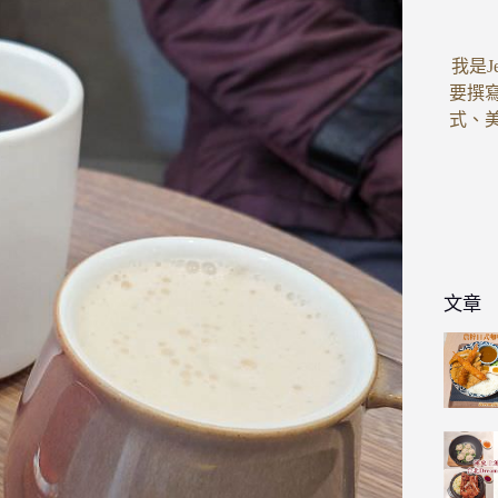
我是J
要撰
式、
文章