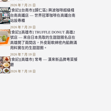
2026 年 7 月 21 日
[食記][台南市][歸仁區] 興波咖啡超級棧
台南高鐵店 — 世界冠軍咖啡在高鐵台南
站設專櫃
2026 年 7 月 20 日
[食記][高雄市] TRUFFLE DONUT 高雄2
號店 — 來自日本鳥取的生甜甜圈名店在
高雄開了兩間店，外皮鬆軟綿密內餡飽滿
用料實在的生甜甜圈。
2026 年 7 月 19 日
[食記][高雄市] 常粵 — 漢來新品牌粵菜餐
廳
2026 年 7 月 18 日