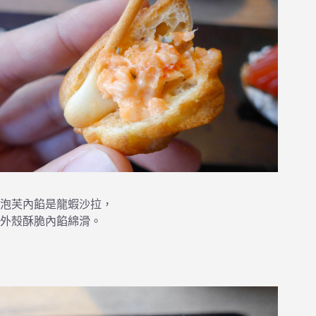
泡芙內餡是龍蝦沙拉，
外殼酥脆內餡綿滑。