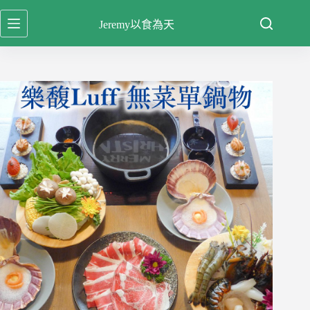
跳
Jeremy以食為天
至
主
要
內
容