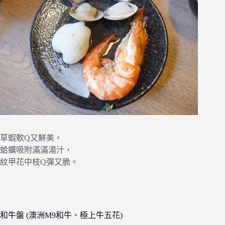
草蝦軟Q又鮮美，
蛤蠣吸附滿滿湯汁，
紋甲花中枝Q彈又脆。
和牛盤 (澳洲M9和牛、極上牛五花)