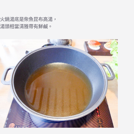
火鍋湯底是柴魚昆布高湯，
湯頭相當清雅帶有鮮鹹。