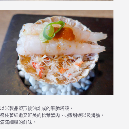
以米製品塑形後油炸成的酥脆塔殼，
盛裝著細嫩又鮮美的松葉蟹肉、Q嫩甜蝦以及海膽，
滿滿細膩的鮮味。