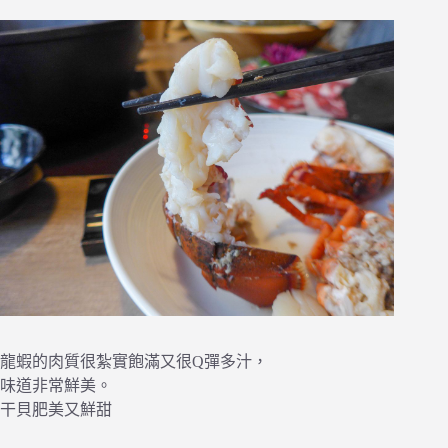
龍蝦的肉質很紮實飽滿又很Q彈多汁，
味道非常鮮美。
干貝肥美又鮮甜