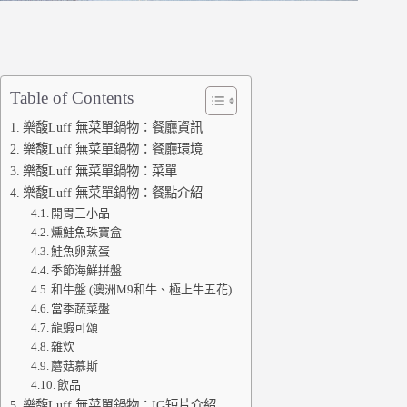
Table of Contents
樂馥Luff 無菜單鍋物：餐廳資訊
樂馥Luff 無菜單鍋物：餐廳環境
樂馥Luff 無菜單鍋物：菜單
樂馥Luff 無菜單鍋物：餐點介紹
開胃三小品
燻鮭魚珠寶盒
鮭魚卵蒸蛋
季節海鮮拼盤
和牛盤 (澳洲M9和牛、極上牛五花)
當季蔬菜盤
龍蝦可頌
雜炊
蘑菇慕斯
飲品
樂馥Luff 無菜單鍋物：IG短片介紹