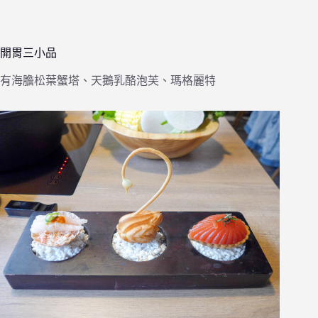
開胃三小品
有海膽松葉蟹塔、天鵝乳酪泡芙、瑪格麗特