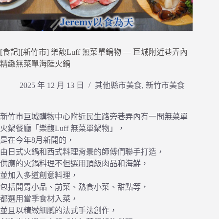
[食記][新竹市] 樂馥Luff 無菜單鍋物 — 巨城附近巷弄內
精緻無菜單海陸火鍋
2025 年 12 月 13 日
其他縣市美食
,
新竹市美食
新竹市巨城購物中心附近民生路旁巷弄內有一間無菜單
火鍋餐廳「樂馥Luff 無菜單鍋物」，
是在今年8月新開的，
由日式火鍋和西式料理背景的師傅們聯手打造，
供應的火鍋料理不但選用頂級肉品和海鮮，
並加入多道創意料理，
包括開胃小品、前菜、熱食小菜、甜點等，
都選用當季食材入菜，
並且以精緻細膩的法式手法創作，