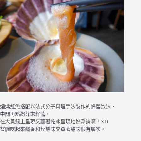
煙燻鮭魚搭配以法式分子料理手法製作的蜂蜜泡沫，
中間再點綴芥末籽醬，
在大貝殼上呈現又飄著乾冰呈現地好浮誇啊！XD
整體吃起來鹹香和煙燻味交織著甜味很有層次。