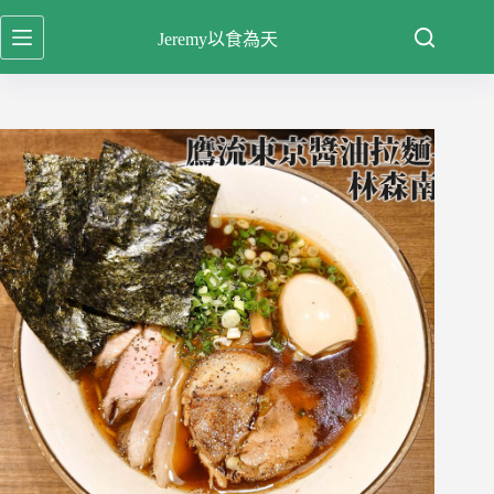
跳
Jeremy以食為天
至
主
要
內
容