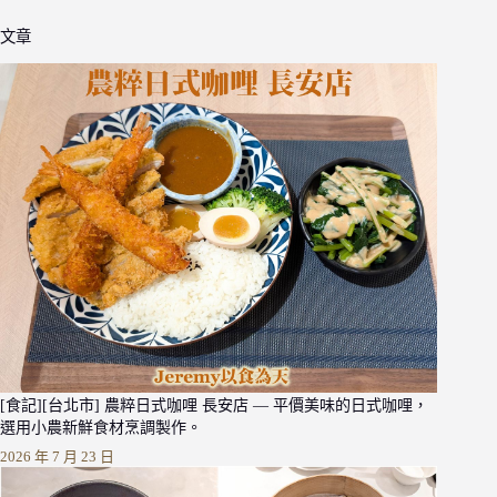
文章
[食記][台北市] 農粹日式咖哩 長安店 — 平價美味的日式咖哩，
選用小農新鮮食材烹調製作。
2026 年 7 月 23 日