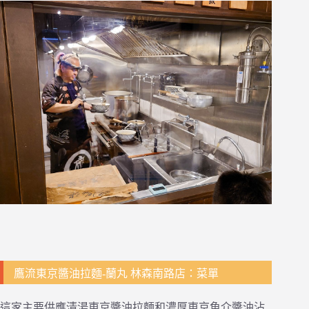
鷹流東京醬油拉麵-蘭丸 林森南路店：菜單
這家主要供應清湯東京醬油拉麵和濃厚東京魚介醬油沾