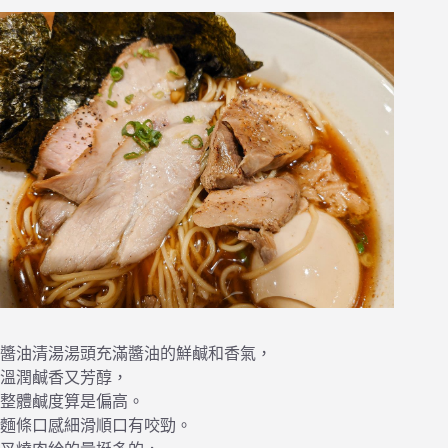
醬油清湯湯頭充滿醬油的鮮鹹和香氣，
溫潤鹹香又芳醇，
整體鹹度算是偏高。
麵條口感細滑順口有咬勁。