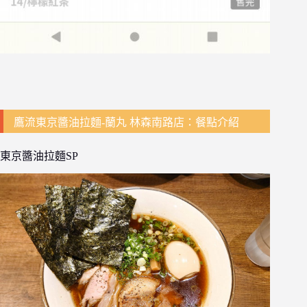
鷹流東京醬油拉麵-蘭丸 林森南路店：餐點介紹
東京醬油拉麵SP