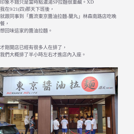
印象不錯只是當時點濃湯SP拉麵很重鹹。XD
我在9/21(四)那天下班後，
就跟同事到「鷹流東京醬油拉麵-蘭丸」林森南路店吃晚
餐，
想回味這家的醬油拉麵。
才剛開店已經有很多人在排了，
我們大概排了半小時左右才進店內入座。