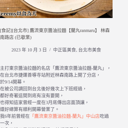
[食記][台北市] 鷹流東京醬油拉麵【蘭丸ranmaru】 林森
南路店 (已歇業)
2023 年 10 月 3 日
中正區美食
,
台北市美食
主打東京醬油拉麵的名店「鷹流東京醬油拉麵-蘭丸」，
在台北市捷運善導寺站附近林森南路上開了分店，
於9/14開幕。
在被公司調回到台北後好幾次上下班經過，
都好奇著這間到底有沒有要開，
也得知這家曾經一度在3月底傳出店面頂讓，
還好總算有順利開幕營業了。
我6年前曾經在
「鷹流東京醬油拉麵-蘭丸」中山店
吃過
一次，