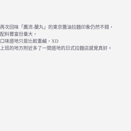
再次回味「鷹流-蘭丸」的東京醬油拉麵印象仍然不錯，
配料豐富份量大，
口味道地只是比較重鹹，XD
上班的地方附近多了一間道地的日式拉麵店感覺真好。