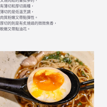
叉燒肉給的量挺多的，
有薄切和厚切兩種，
薄切的是低溫烹調，
肉質粉嫩又帶點彈性。
厚切的則是有炙燒過的微微焦香，
軟嫩又帶點油花。