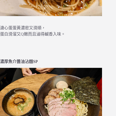
溏心蛋蛋黃濃密又滑順，
蛋白滑溜又Q嫩而且滷得鹹香入味。
濃厚魚介醬油沾麵SP