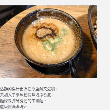
沾麵的湯汁更為濃厚重鹹又濃稠，
又加入了柴魚粉提味增添香氣，
麵條是彈牙有勁的中粗麵，
能吸附滿滿湯汁。