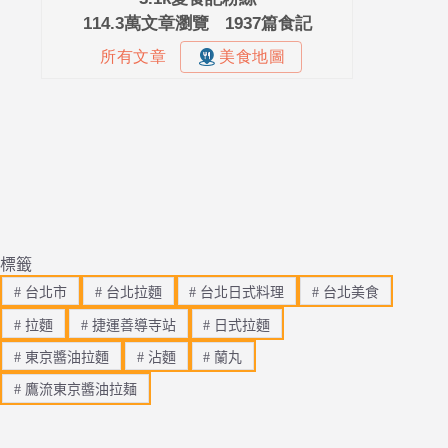
標籤
#
台北市
#
台北拉麵
#
台北日式料理
#
台北美食
#
拉麵
#
捷運善導寺站
#
日式拉麵
#
東京醬油拉麵
#
沾麵
#
蘭丸
#
鷹流東京醬油拉麺