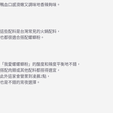
鴨血口感滑嫩又調味地香辣夠味。
這些配料是台灣常見的火鍋配料，
也都很適合搭配螺螄粉。
「我愛螺螺螄粉」的酸度和辣度平衡地不錯，
搭配肉類或其他配料都搭得適宜，
此外這家會營業到凌晨2點，
也是不錯的宵夜選擇。