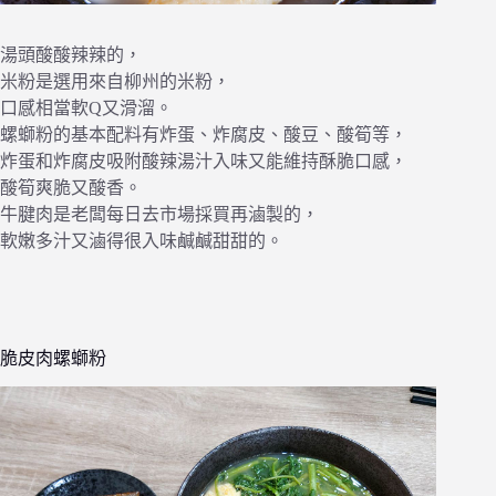
湯頭酸酸辣辣的，
米粉是選用來自柳州的米粉，
口感相當軟Q又滑溜。
螺螄粉的基本配料有炸蛋、炸腐皮、酸豆、酸筍等，
炸蛋和炸腐皮吸附酸辣湯汁入味又能維持酥脆口感，
酸筍爽脆又酸香。
牛腱肉是老闆每日去市場採買再滷製的，
軟嫩多汁又滷得很入味鹹鹹甜甜的。
脆皮肉螺螄粉