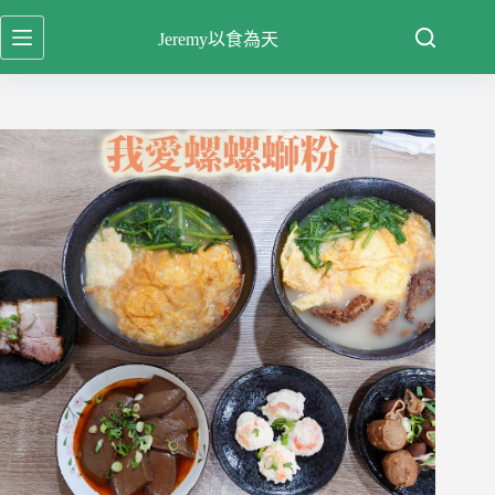
跳
Jeremy以食為天
至
主
要
內
容