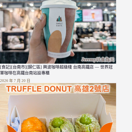
[食記][台南市][歸仁區] 興波咖啡超級棧 台南高鐵店 — 世界冠
軍咖啡在高鐵台南站設專櫃
2026 年 7 月 20 日