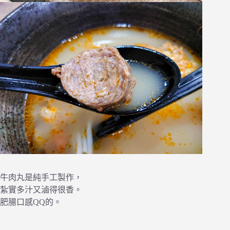
牛肉丸是純手工製作，
紮實多汁又滷得很香。
肥腸口感QQ的。