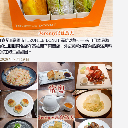
[食記][高雄市] TRUFFLE DONUT 高雄2號店 — 來自日本鳥取
的生甜甜圈名店在高雄開了兩間店，外皮鬆軟綿密內餡飽滿用料
實在的生甜甜圈。
2026 年 7 月 19 日