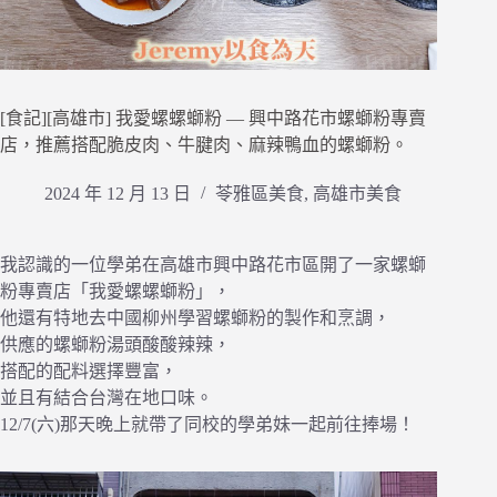
[食記][高雄市] 我愛螺螺螄粉 — 興中路花市螺螄粉專賣
店，推薦搭配脆皮肉、牛腱肉、麻辣鴨血的螺螄粉。
2024 年 12 月 13 日
苓雅區美食
,
高雄市美食
我認識的一位學弟在高雄市興中路花市區開了一家螺螄
粉專賣店「我愛螺螺螄粉」，
他還有特地去中國柳州學習螺螄粉的製作和烹調，
供應的螺螄粉湯頭酸酸辣辣，
搭配的配料選擇豐富，
並且有結合台灣在地口味。
12/7(六)那天晚上就帶了同校的學弟妹一起前往捧場！