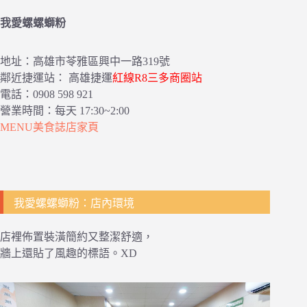
我愛螺螺螄粉
地址：高雄市苓雅區興中一路319號
鄰近捷運站： 高雄捷運
紅線R8三多商圈站
電話：0908 598 921
營業時間：每天 17:30~2:00
MENU美食誌店家頁
我愛螺螺螄粉：店內環境
店裡佈置裝潢簡約又整潔舒適，
牆上還貼了風趣的標語。XD