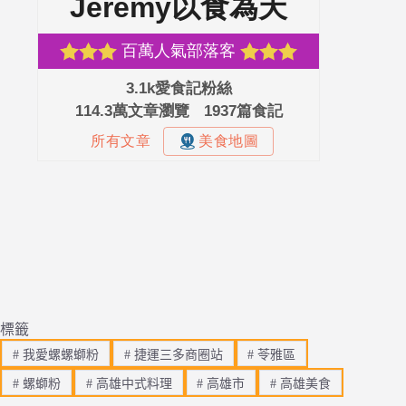
標籤
#
我愛螺螺螄粉
#
捷運三多商圈站
#
苓雅區
#
螺螄粉
#
高雄中式料理
#
高雄市
#
高雄美食