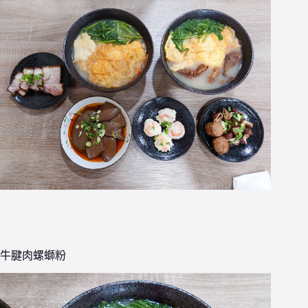
牛腱肉螺螄粉