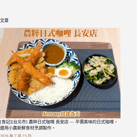
文章
[食記][台北市] 農粹日式咖哩 長安店 — 平價美味的日式咖哩，
選用小農新鮮食材烹調製作。
2026 年 7 月 23 日