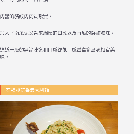
肉醬的豬絞肉肉質紮實，
加入了南瓜泥又帶來綿密的口感以及南瓜的鮮甜滋味。
這道千層麵無論味道和口感都很口感豐富多層次相當美
味。
煎鴨腿蒜香義大利麵