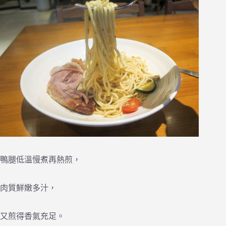
鴨腿低溫慢煮再熱煎，
肉質鮮嫩多汁，
又煎得香氣充足。