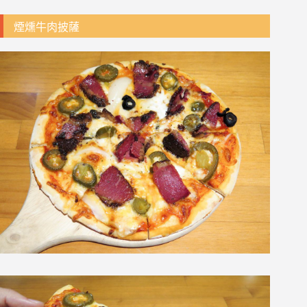
煙燻牛肉披薩