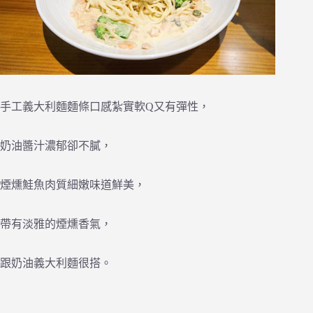
手工義大利麵麵條口感紮實軟Q又有彈性，
奶油醬汁濃郁卻不膩，
煙燻鮭魚肉質細嫩味道鮮美，
帶有淡雅的煙燻香氣，
跟奶油義大利麵很搭。