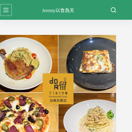
跳
Jeremy以食為天
至
主
要
內
容