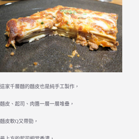
這家千層麵的麵皮也是純手工製作，
麵皮、起司、肉醬一層一層堆疊，
麵皮軟Q又帶勁，
最上方的起司相當香濃，