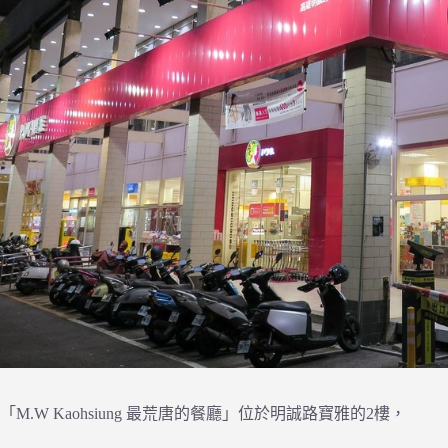
「M.W Kaohsiung 最荒唐的餐廳」位於明誠路寶雅的2樓，