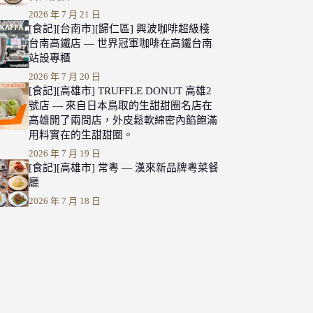
2026 年 7 月 21 日
[食記][台南市][歸仁區] 興波咖啡超級棧
台南高鐵店 — 世界冠軍咖啡在高鐵台南
站設專櫃
2026 年 7 月 20 日
[食記][高雄市] TRUFFLE DONUT 高雄2
號店 — 來自日本鳥取的生甜甜圈名店在
高雄開了兩間店，外皮鬆軟綿密內餡飽滿
用料實在的生甜甜圈。
2026 年 7 月 19 日
[食記][高雄市] 常粵 — 漢來新品牌粵菜餐
廳
2026 年 7 月 18 日