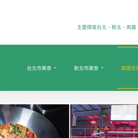
跳
至
主
要
主要撰寫台北、新北、高雄
內
容
台北市美食
新北市美食
高雄市