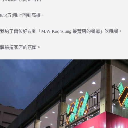
8/5(五)晚上回到高雄，
我約了兩位好友到「M.W Kaohsiung 最荒唐的餐廳」吃晚餐，
體驗這家店的氛圍。