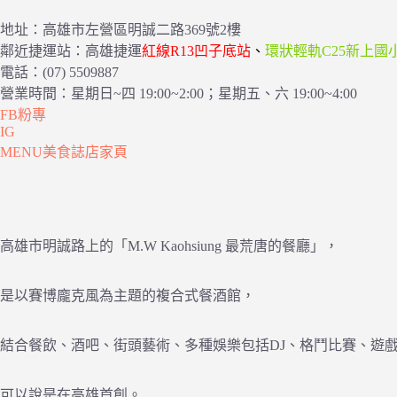
地址：高雄市左營區明誠二路369號2樓
鄰近捷運站：高雄捷運
紅線R13凹子底站
、
環狀輕軌C25新上國
電話：(07) 5509887
營業時間：星期日~四 19:00~2:00；星期五、六 19:00~4:00
FB粉專
IG
MENU美食誌店家頁
高雄市明誠路上的「M.W Kaohsiung 最荒唐的餐廳」，
是以賽博龐克風為主題的複合式餐酒館，
結合餐飲、酒吧、街頭藝術、多種娛樂包括DJ、格鬥比賽、遊
可以說是在高雄首創。