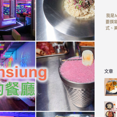
我是J
要撰
式、
文章