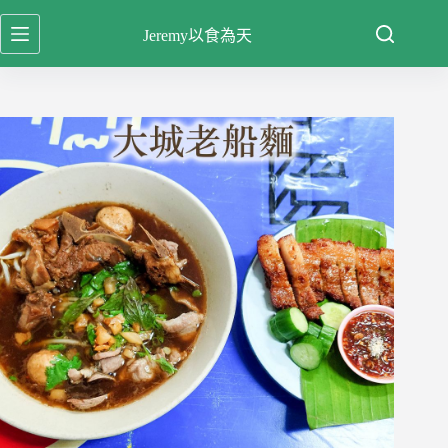
跳
Jeremy以食為天
至
主
要
內
容