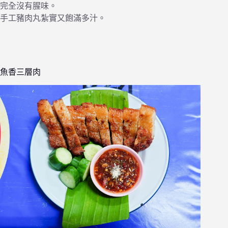
完全沒有腥味。
手工豬肉丸紮實又飽滿多汁。
魚香三層肉