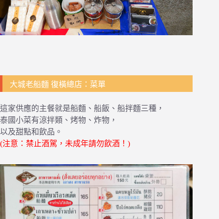
大城老船麵 復橫總店：菜單
這家供應的主餐就是船麵、船飯、船拌麵三種，
泰國小菜有涼拌類、烤物、炸物，
以及甜點和飲品。
(注意：禁止酒駕，未成年請勿飲酒！)