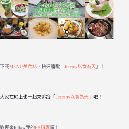
下載
MENU美食誌
，快速追蹤「
Jeremy以食為天
」！
大家在IG上也一起來追蹤「
Jeremy以食為天
」吧！
歡迎來follow我的
FB粉專
喔！