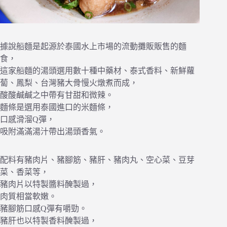
據說船麵是起源於泰國水上市場的流動攤販販售的麵
食，
這家船麵的湯頭選用數十種中藥材、泰式香料、新鮮蘿
蔔、鳳梨、台灣豬大骨慢火燉煮而成，
酸酸鹹鹹之中帶有甘甜和微辣。
麵條是選用泰國進口的米麵條，
口感滑溜Q彈，
吸附滿滿湯汁帶出湯頭香氣。
配料有豬肉片、豬腳筋、豬肝、豬肉丸、空心菜、豆芽
菜、香菜等，
豬肉片以特製醬料醃製過，
肉質相當軟嫩。
豬腳筋口感Q彈有嚼勁。
豬肝也以特製香料醃製過，