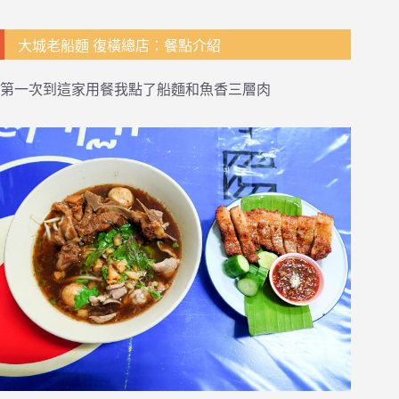
大城老船麵 復橫總店：餐點介紹
第一次到這家用餐我點了船麵和魚香三層肉