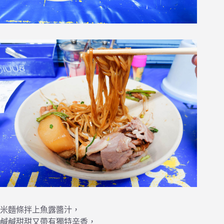
米麵條拌上魚露醬汁，
鹹鹹甜甜又帶有獨特辛香，