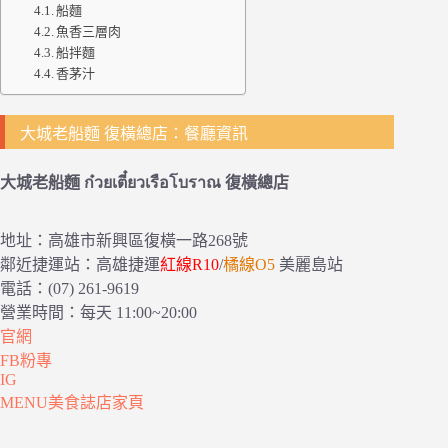
船麵
魚香三層肉
船拌麵
香茅汁
大城老船麵 復橫總店：餐廳資訊
大城老船麵 ก๋วยเตี๋ยวเรือโบราณ 復橫總店
地址：高雄市新興區復橫一路268號
鄰近捷運站：高雄捷運
紅線R10
/
橘線O5
美麗島站
電話：(07) 261-9619
營業時間：每天 11:00~20:00
官網
FB粉專
IG
MENU美食誌店家頁