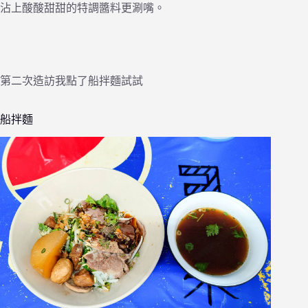
沾上酸酸甜甜的特調醬料更涮嘴。
第二次造訪我點了船拌麵試試
船拌麵