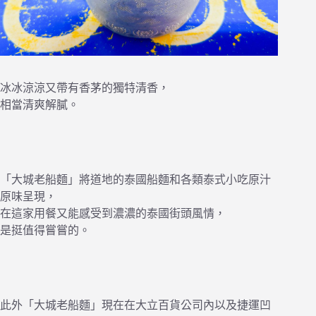
冰冰涼涼又帶有香茅的獨特清香，
相當清爽解膩。
「大城老船麵」將道地的泰國船麵和各類泰式小吃原汁
原味呈現，
在這家用餐又能感受到濃濃的泰國街頭風情，
是挺值得嘗嘗的。
此外「大城老船麵」現在在大立百貨公司內以及捷運凹