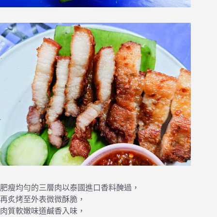
肥瘦均勻的三層肉以泰國進口香料醃過，
再炙烤至外表微微酥脆，
肉質軟嫩味道鹹香入味，