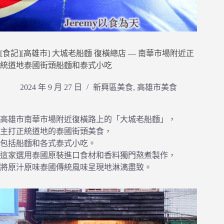
[食記][高雄市] 大城老船麵 復橫總店 — 南華市場附近正
統道地泰國街頭船麵和泰式小吃
2024 年 9 月 27 日
新興區美食
,
高雄市美食
高雄市南華市場附近復橫路上的「大城老船麵」，
主打正統道地的泰國街頭美食，
包括船麵和各式泰式小吃。
這家選用泰國原裝進口食材和香料獨門熬煮製作，
將原汁原味泰國傳統風味呈現地淋漓盡致。