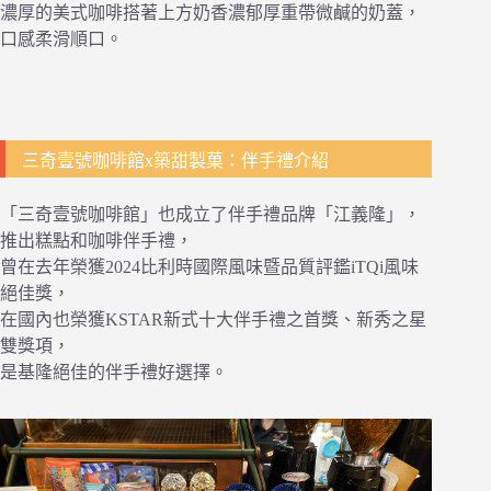
濃厚的美式咖啡搭著上方奶香濃郁厚重帶微鹹的奶蓋，
口感柔滑順口。
三奇壹號咖啡館x築甜製菓：伴手禮介紹
「三奇壹號咖啡館」也成立了伴手禮品牌「江義隆」，
推出糕點和咖啡伴手禮，
曾在去年榮獲2024比利時國際風味暨品質評鑑iTQi風味
絕佳獎，
在國內也榮獲KSTAR新式十大伴手禮之首獎、新秀之星
雙獎項，
是基隆絕佳的伴手禮好選擇。