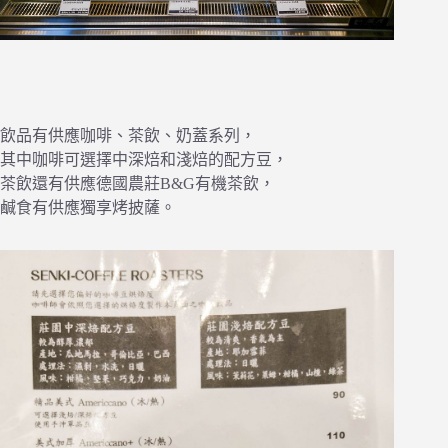
飲品有供應咖啡、茶飲、奶蓋系列，
其中咖啡可選擇中深焙和淺焙的配方豆，
茶飲還有供應德國農莊B&G有機茶飲，
鹹食有供應獨享烤披薩。