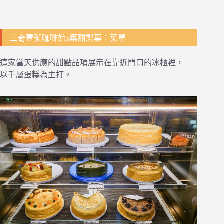
三奇壹號咖啡館x築甜製菓：菜單
這家當天供應的甜點品項展示在靠近門口的冰櫃裡，
以千層蛋糕為主打。