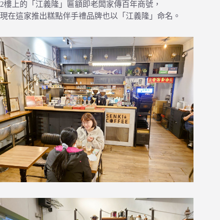
2樓上的「江義隆」匾額即老闆家傳百年商號，
現在這家推出糕點伴手禮品牌也以「江義隆」命名。