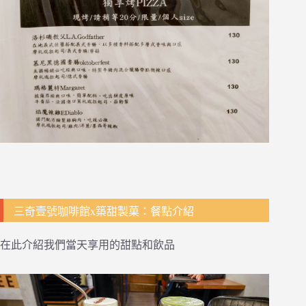
三奇壹號咖啡館x築甜製菓：餐點介紹
在此介紹我們當天享用的甜點和飲品