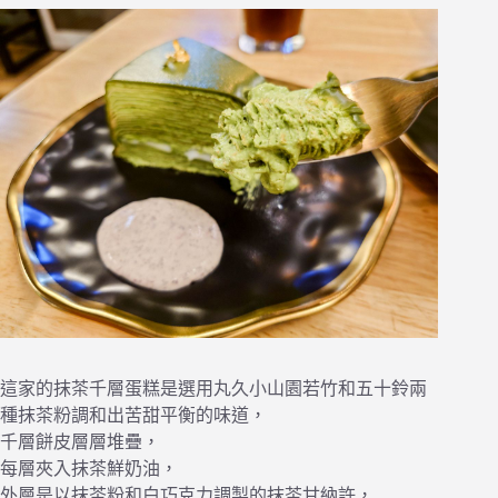
這家的抹茶千層蛋糕是選用丸久小山園若竹和五十鈴兩
種抹茶粉調和出苦甜平衡的味道，
千層餅皮層層堆疊，
每層夾入抹茶鮮奶油，
外層是以抹茶粉和白巧克力調製的抹茶甘納許，