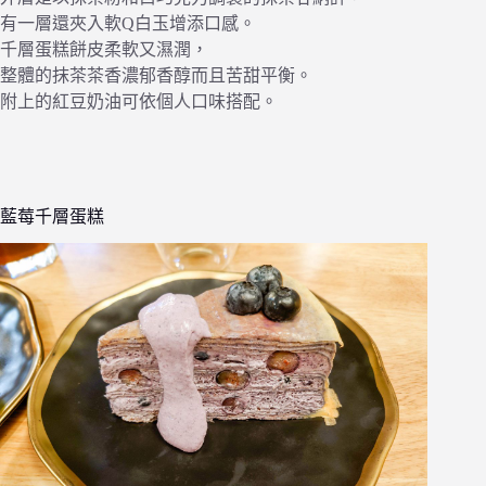
有一層還夾入軟Q白玉增添口感。
千層蛋糕餅皮柔軟又濕潤，
整體的抹茶茶香濃郁香醇而且苦甜平衡。
附上的紅豆奶油可依個人口味搭配。
藍莓千層蛋糕