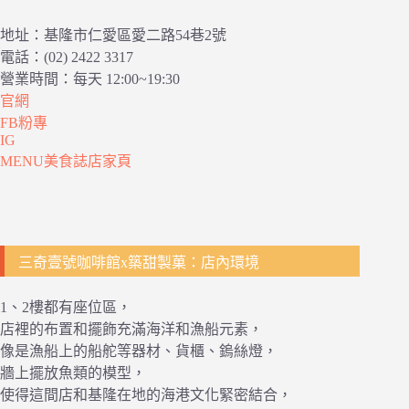
地址：基隆市仁愛區愛二路54巷2號
電話：(02) 2422 3317
營業時間：每天 12:00~19:30
官網
FB粉專
IG
MENU美食誌店家頁
三奇壹號咖啡館x築甜製菓：店內環境
1、2樓都有座位區，
店裡的布置和擺飾充滿海洋和漁船元素，
像是漁船上的船舵等器材、貨櫃、鎢絲燈，
牆上擺放魚類的模型，
使得這間店和基隆在地的海港文化緊密結合，