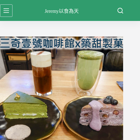
跳
Jeremy以食為天
至
主
要
內
容