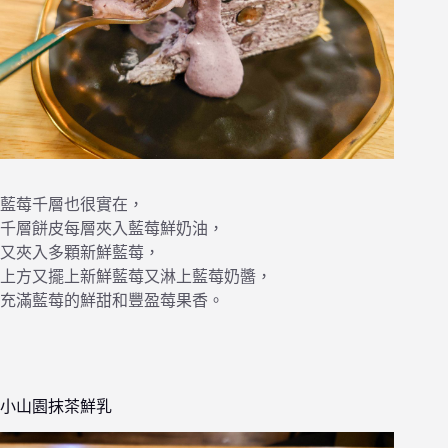
藍莓千層也很實在，
千層餅皮每層夾入藍莓鮮奶油，
又夾入多顆新鮮藍莓，
上方又擺上新鮮藍莓又淋上藍莓奶醬，
充滿藍莓的鮮甜和豐盈莓果香。
小山園抹茶鮮乳