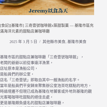
[食記][基隆市] 三奇壹號咖啡館x築甜製菓 — 基隆市區充
滿海洋元素的甜點店兼咖啡廳
2025 年 3 月 5 日
其他縣市美食
,
基隆市美食
基隆市區的甜點店兼咖啡廳「三奇壹號咖啡館」，
老闆的爺爺以前從事遠洋漁業，
店址原本是漁船公司，
是船員們的辦公室，
店名「三奇壹號」即取自其中一艘漁船的名字。
當年是船員們平安歸來聚集辦公室泡茶吃糕點的地方，
時過境遷不但現已成為基隆在地饕客或外地到基隆的觀
光客喝咖啡吃甜點的絕佳去處，
更是基隆頗負盛名的甜點店兼咖啡廳，