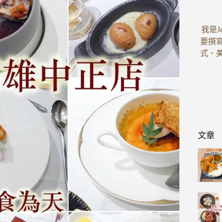
我是J
要撰
式、
文章