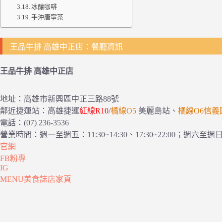
冰釀咖啡
手沖唐寧茶
王品牛排 高雄中正店：餐廳資訊
王品牛排 高雄中正店
地址：高雄市新興區中正三路88號
鄰近捷運站：高雄捷運
紅線R10
/
橘線O5
美麗島站、
橘線O6信義
電話：(07) 236-3536
營業時間：週一至週五：11:30~14:30、17:30~22:00；週六至週日：11:
官網
FB粉專
IG
MENU美食誌店家頁