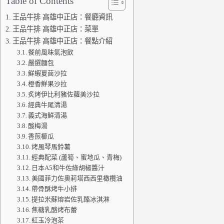
Table of Contents
王品牛排 高雄中正店：餐廳資訊
王品牛排 高雄中正店：菜單
王品牛排 高雄中正店：餐點介紹
餐前風味氣泡飲
嚴選麵包
鮮蝦夏茴沙拉
橙香鮮果沙拉
炙烤伊比利豬佐蘿美沙拉
經典牛尾清湯
義式海鮮清湯
酸梅湯
香煎櫛瓜
烤風琴馬鈴薯
經典配菜 (蘆筍、蜜地瓜、青梅)
日本A5和牛佐綠胡椒醬汁
美國菲力佐奧莉塔西西里橄欖油
帶骨酥烤牛小排
提拉米蘇熔岩佐乳酪冰淇淋
焦糖乳酪烤布蕾
紅玉冷泡茶