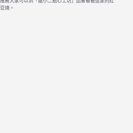
推薦大家可以到「龍小二點心工坊」品嘗看看這家的紅
豆燒。