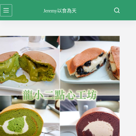
跳
Jeremy以食為天
至
主
要
內
容