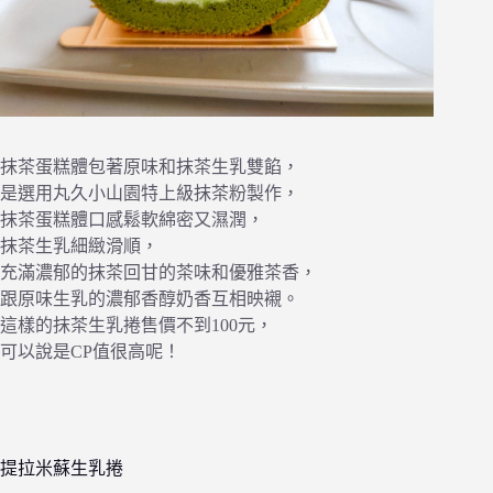
抹茶蛋糕體包著原味和抹茶生乳雙餡，
是選用丸久小山園特上級抹茶粉製作，
抹茶蛋糕體口感鬆軟綿密又濕潤，
抹茶生乳細緻滑順，
充滿濃郁的抹茶回甘的茶味和優雅茶香，
跟原味生乳的濃郁香醇奶香互相映襯。
這樣的抹茶生乳捲售價不到100元，
可以說是CP值很高呢！
提拉米蘇生乳捲