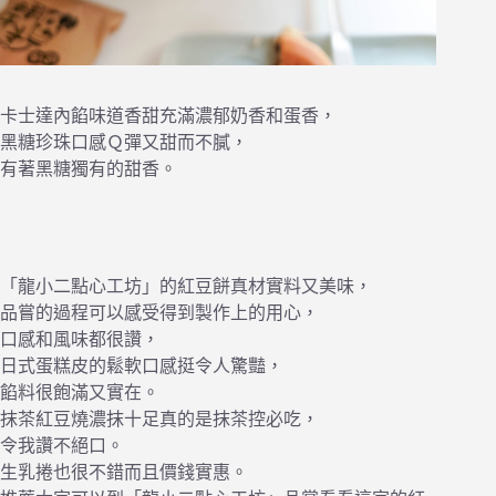
卡士達內餡味道香甜充滿濃郁奶香和蛋香，
黑糖珍珠口感Ｑ彈又甜而不膩，
有著黑糖獨有的甜香。
「龍小二點心工坊」的紅豆餅真材實料又美味，
品嘗的過程可以感受得到製作上的用心，
口感和風味都很讚，
日式蛋糕皮的鬆軟口感挺令人驚豔，
餡料很飽滿又實在。
抹茶紅豆燒濃抹十足真的是抹茶控必吃，
令我讚不絕口。
生乳捲也很不錯而且價錢實惠。