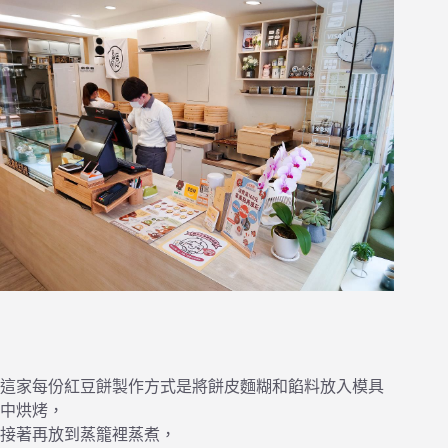
這家每份紅豆餅製作方式是將餅皮麵糊和餡料放入模具
中烘烤，
接著再放到蒸籠裡蒸煮，