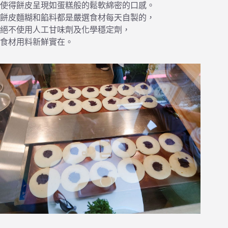
使得餅皮呈現如蛋糕般的鬆軟綿密的口感。
餅皮麵糊和餡料都是嚴選食材每天自製的，
絕不使用人工甘味劑及化學穩定劑，
食材用料新鮮實在。