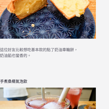
這位好友比較想吃基本款的點了奶油車輪餅，
奶油餡也蠻香的。
手煮桑椹氣泡飲