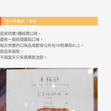
憨仔車輪餅：菜單
這家供應5種經典口味，
還有一兩款隱藏版口味，
每天供應的口味品項都會公布在FB粉專和IG上。
飲品有兩款，
不過當天只有桑椹氣泡飲。