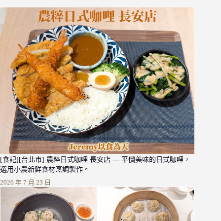
[食記][台北市] 農粹日式咖哩 長安店 — 平價美味的日式咖哩，
選用小農新鮮食材烹調製作。
2026 年 7 月 23 日