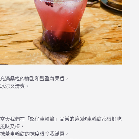
充滿桑椹的鮮甜和豐盈莓果香，
冰涼又清爽。
當天我們在「憨仔車輪餅」品嘗的這3款車輪餅都很好吃
風味又棒，
抹茶車輪餅的抹度很令我滿意，