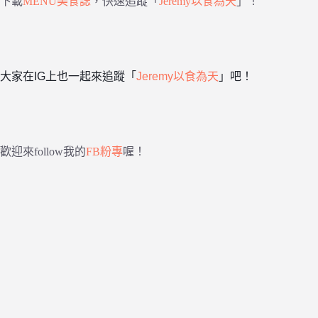
下載
MENU美食誌
，快速追蹤「
Jeremy以食為天
」！
大家在IG上也一起來追蹤「
Jeremy以食為天
」吧！
歡迎來follow我的
FB粉專
喔！