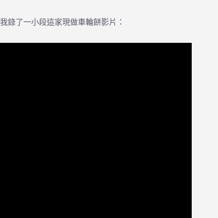
我錄了一小段這家現做車輪餅影片：