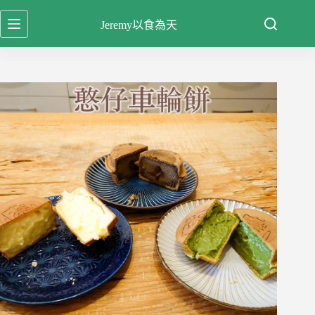
跳
Jeremy以食為天
至
主
要
內
容