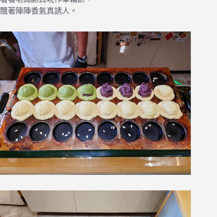
飄著陣陣香氣真誘人。