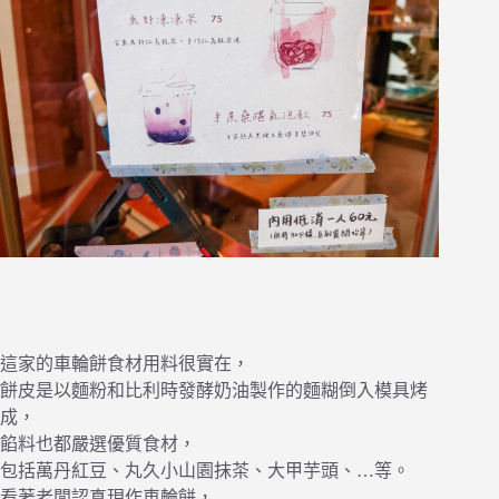
這家的車輪餅食材用料很實在，
餅皮是以麵粉和比利時發酵奶油製作的麵糊倒入模具烤
成，
餡料也都嚴選優質食材，
包括萬丹紅豆、丸久小山園抹茶、大甲芋頭、…等。
看著老闆認真現作車輪餅，