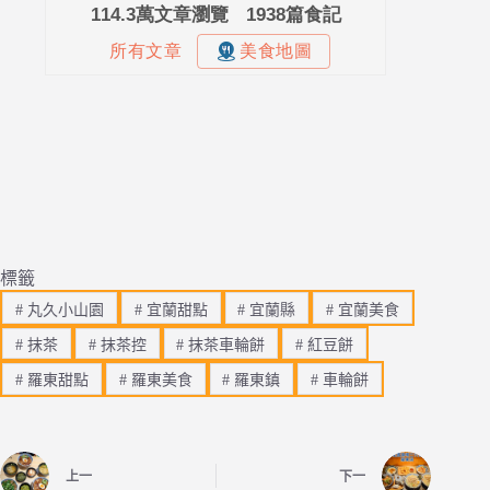
標籤
#
丸久小山園
#
宜蘭甜點
#
宜蘭縣
#
宜蘭美食
#
抹茶
#
抹茶控
#
抹茶車輪餅
#
紅豆餅
#
羅東甜點
#
羅東美食
#
羅東鎮
#
車輪餅
上一
下一