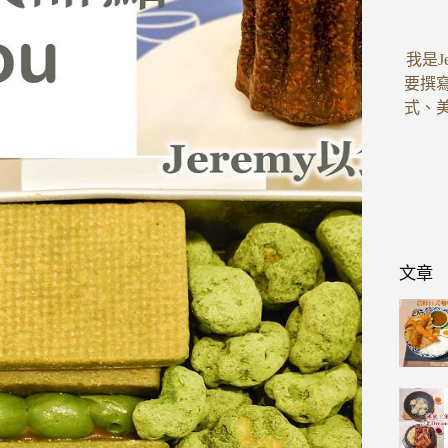
我是J
要撰
式、
文章