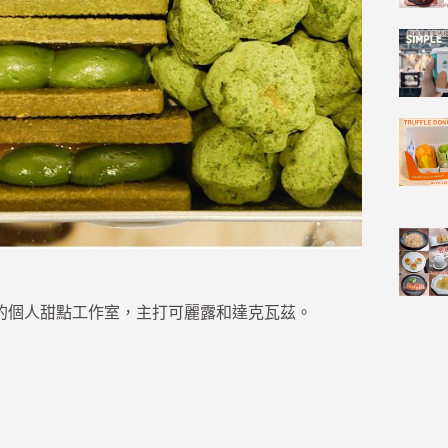
達磚窯裡的個人甜點工作室，主打可麗露和達克瓦茲。