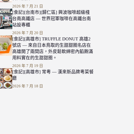
2026 年 7 月 21 日
[食記][台南市][歸仁區] 興波咖啡超級棧
台南高鐵店 — 世界冠軍咖啡在高鐵台南
站設專櫃
2026 年 7 月 20 日
[食記][高雄市] TRUFFLE DONUT 高雄2
號店 — 來自日本鳥取的生甜甜圈名店在
高雄開了兩間店，外皮鬆軟綿密內餡飽滿
用料實在的生甜甜圈。
2026 年 7 月 19 日
[食記][高雄市] 常粵 — 漢來新品牌粵菜餐
廳
2026 年 7 月 18 日