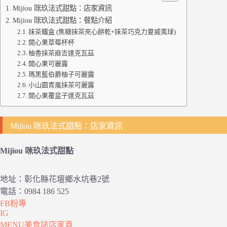
Mijiou 咪玖法式甜點：店家資訊
Mijiou 咪玖法式甜點：餐點介紹
抹茶鐵盒 (焦糖抹茶夾心餅乾+抹茶巧克力夏威夷球)
開心果草莓杯杯
柚香抹茶麻吉達克瓦茲
開心果可麗露
瑪黑藍伯爵柚子可麗露
小山園青嵐抹茶可麗露
開心果覆盆子達克瓦茲
Mijiou 咪玖法式甜點：店家資訊
Mijiou 咪玖法式甜點
地址：彰化縣花壇鄉水坑巷2號
電話：0984 186 525
FB粉專
IG
MENU美食誌店家頁