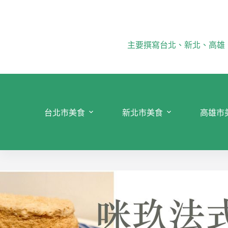
跳
至
主
要
主要撰寫台北、新北、高雄
內
容
台北市美食
新北市美食
高雄市