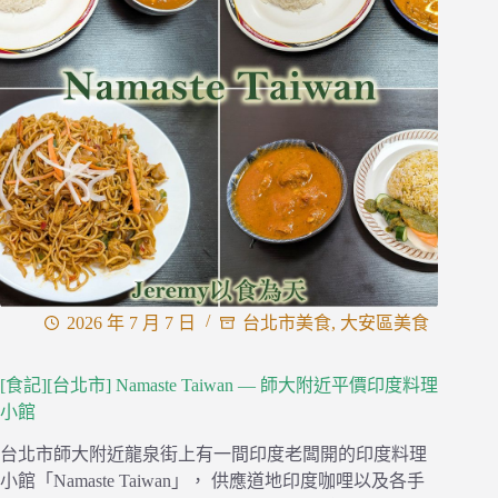
西
哥
菜
—
中
正
紀
念
堂
附
近
巷
弄
內
2026 年 7 月 7 日
台北市美食
,
大安區美食
道
地
[食記][台北市] Namaste Taiwan — 師大附近平價印度料理
墨
小館
西
哥
台北市師大附近龍泉街上有一間印度老闆開的印度料理
料
小館「Namaste Taiwan」， 供應道地印度咖哩以及各手
理