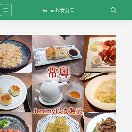
跳
Jeremy以食為天
至
主
要
內
容