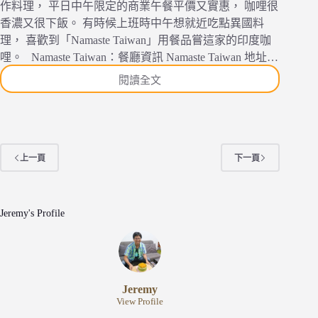
餐
作料理， 平日中午限定的商業午餐平價又實惠， 咖哩很
廳
香濃又很下飯。 有時候上班時中午想就近吃點異國料
理， 喜歡到「Namaste Taiwan」用餐品嘗這家的印度咖
哩。 Namaste Taiwan：餐廳資訊 Namaste Taiwan 地址…
閱讀全文
[食
記]
[台
北
市]
Namaste
上一頁
下一頁
Taiwan
—
師
Jeremy's Profile
大
附
近
平
價
Jeremy
印
View Profile
度