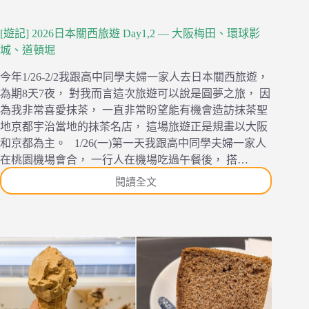
專
賣
[遊記] 2026日本關西旅遊 Day1,2 — 大阪梅田、環球影
店
城、道頓堀
今年1/26-2/2我跟高中同學夫婦一家人去日本關西旅遊，
為期8天7夜， 對我而言這次旅遊可以說是圓夢之旅， 因
為我非常喜愛抹茶， 一直非常盼望能有機會造訪抹茶聖
地京都宇治當地的抹茶名店， 這場旅遊正是規畫以大阪
和京都為主。 1/26(一)第一天我跟高中同學夫婦一家人
在桃園機場會合， 一行人在機場吃過午餐後， 搭…
閱讀全文
[遊
記]
2026
日
本
關
西
旅
遊