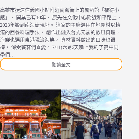
高雄市捷運信義國小站附近南海街上的餐酒館「福得小
館」， 開業已有10年， 原先在文化中心附近和平路上，
2023年搬到南海街現址。 這家的主廚選用在地食材以精
湛的西餐料理手法， 創作出融入台式元素的歐風料理，
海鮮也選用東港現流海鮮， 真材實料做出的口味也很
棒， 深受饕客們喜愛。 7/11(六)那天晚上我約了高中同
學們…
閱讀全文
[食
記]
[高
雄
市]
福
得
小
館
—
隱
身