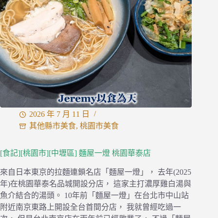
泰
名
品
城
店
—
來
自
英
國
倫
2026 年 7 月 11 日
敦
百
其他縣市美食
,
桃園市美食
年
茶
[食記][桃園市][中壢區] 麵屋一燈 桃園華泰店
牌，
享
來自日本東京的拉麵連鎖名店「麵屋一燈」， 去年(2025
用
年)在桃園華泰名品城開設分店， 這家主打濃厚雞白湯與
優
魚介結合的湯頭。 10年前「麵屋一燈」在台北市中山站
質
英
附近南京東路上開設全台首間分店， 我就曾經吃過一
國