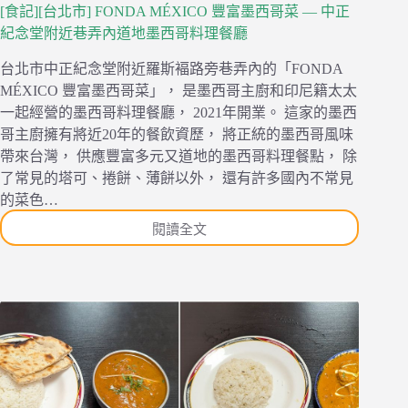
[食記][台北市] FONDA MÉXICO 豐富墨西哥菜 — 中正
紀念堂附近巷弄內道地墨西哥料理餐廳
台北市中正紀念堂附近羅斯褔路旁巷弄內的「FONDA
MÉXICO 豐富墨西哥菜」， 是墨西哥主廚和印尼籍太太
一起經營的墨西哥料理餐廳， 2021年開業。 這家的墨西
哥主廚擁有將近20年的餐飲資歷， 將正統的墨西哥風味
帶來台灣， 供應豐富多元又道地的墨西哥料理餐點， 除
了常見的塔可、捲餅、薄餅以外， 還有許多國內不常見
的菜色…
閱讀全文
[食
記]
[台
北
市]
FONDA
MÉXICO
豐
富
墨