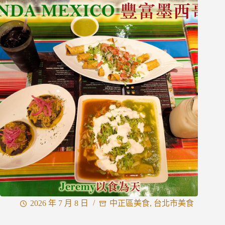
市]
[板
橋
區]
Popeyes
Chicken
板
橋
雙
十
店
2026 年 7 月 8 日
中正區美食
,
台北市美食