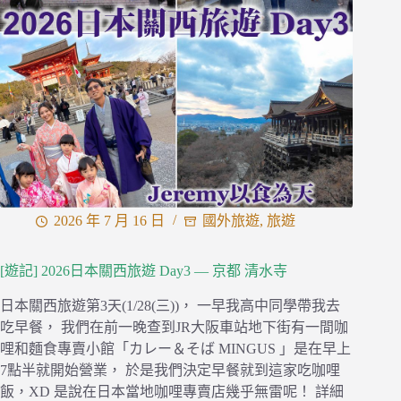
巷
弄
內
的
餐
酒
館，
選
用
在
地
2026 年 7 月 16 日
國外旅遊
,
旅遊
食
材
創
[遊記] 2026日本關西旅遊 Day3 — 京都 清水寺
作
出
日本關西旅遊第3天(1/28(三))， 一早我高中同學帶我去
融
吃早餐， 我們在前一晚查到JR大阪車站地下街有一間咖
入
哩和麵食專賣小館「カレー＆そば MINGUS 」是在早上
台
7點半就開始營業， 於是我們決定早餐就到這家吃咖哩
式
飯，XD 是說在日本當地咖哩專賣店幾乎無雷呢！ 詳細
元