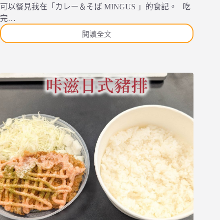
素
可以餐見我在「カレー＆そば MINGUS 」的食記。 吃
的
完…
歐
閱讀全文
風
[遊
料
記]
理。
2026
日
本
關
西
旅
遊
Day3
—
京
都
清
水
寺