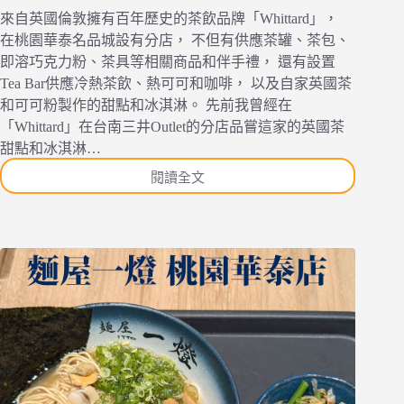
來自英國倫敦擁有百年歷史的茶飲品牌「Whittard」，
在桃園華泰名品城設有分店， 不但有供應茶罐、茶包、
即溶巧克力粉、茶具等相關商品和伴手禮， 還有設置
Tea Bar供應冷熱茶飲、熱可可和咖啡， 以及自家英國茶
和可可粉製作的甜點和冰淇淋。 先前我曾經在
「Whittard」在台南三井Outlet的分店品嘗這家的英國茶
甜點和冰淇淋…
閱讀全文
[食
記]
[桃
園
市]
[中
壢
區]
Whittard
桃
園
華