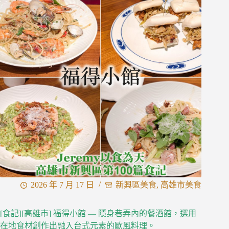
粵
—
漢
來
新
品
牌
粵
菜
餐
廳
2026 年 7 月 17 日
新興區美食
,
高雄市美食
[食記][高雄市] 福得小館 — 隱身巷弄內的餐酒館，選用
在地食材創作出融入台式元素的歐風料理。