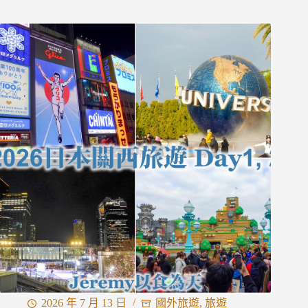
[台
北
市]
咔
滋
日
式
豬
排
—
師
大
路
上
高
CP
值
日
式
炸
豬
2026 年 7 月 13 日
國外旅遊
,
旅遊
排