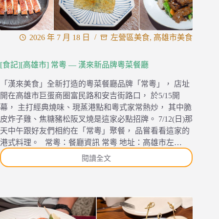
2026 年 7 月 18 日
左營區美食
,
高雄市美食
[食記][高雄市] 常粵 — 漢來新品牌粵菜餐廳
「漢來美食」全新打造的粵菜餐廳品牌「常粵」， 店址
開在高雄市巨蛋商圈富民路和安吉街路口， 於5/15開
幕， 主打經典燒味、現蒸港點和粵式家常熱炒， 其中脆
皮炸子雞、焦糖豬松阪叉燒是這家必點招牌。 7/12(日)那
天中午跟好友們相約在「常粵」聚餐， 品嘗看看這家的
港式料理。 常粵：餐廳資訊 常粵 地址：高雄市左…
閱讀全文
[食
記]
[高
雄
市]
常