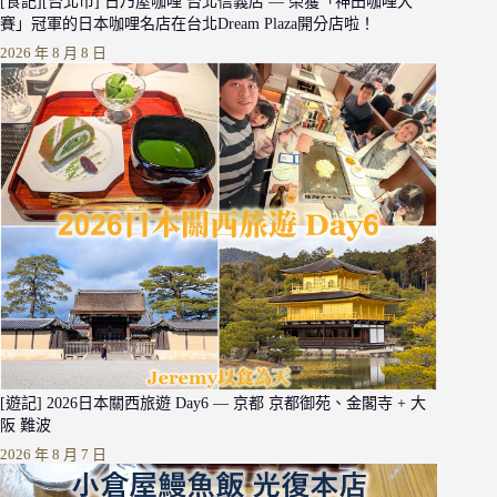
[食記][台北市] 日乃屋咖哩 台北信義店 — 榮獲「神田咖哩大
賽」冠軍的日本咖哩名店在台北Dream Plaza開分店啦！
2026 年 8 月 8 日
[遊記] 2026日本關西旅遊 Day6 — 京都 京都御苑、金閣寺 + 大
阪 難波
2026 年 8 月 7 日