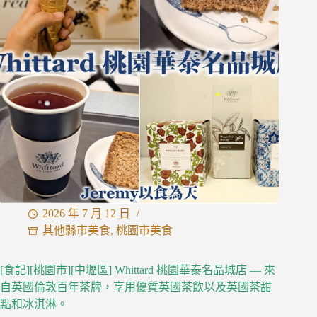
Day1,2
—
大
阪
梅
田、
環
球
影
城、
道
頓
堀
2026 年 7 月 12 日
其他縣市美食
,
桃園市美食
[食記][桃園市][中壢區] Whittard 桃園華泰名品城店 — 來
自英國倫敦百年茶牌，享用優質英國茶飲以及英國茶甜
點和冰淇淋。