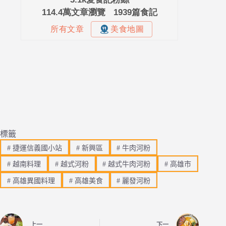
標籤
#
捷運信義國小站
#
新興區
#
牛肉河粉
#
越南料理
#
越式河粉
#
越式牛肉河粉
#
高雄市
#
高雄異國料理
#
高雄美食
#
麗發河粉
上一
下一