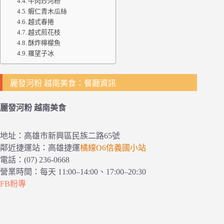
牛肉炒河粉
蝦仁青木瓜絲
越式春捲
越式煎花枝
酥炸檸檬魚
羅望子冰
麗發河粉 越南美食：餐廳資訊
麗發河粉 越南美食
地址：高雄市新興區民族二路65號
鄰近捷運站：高雄捷運
橘線O6信義國小站
電話：(07) 236-0668
營業時間：每天 11:00–14:00、17:00–20:30
FB粉專