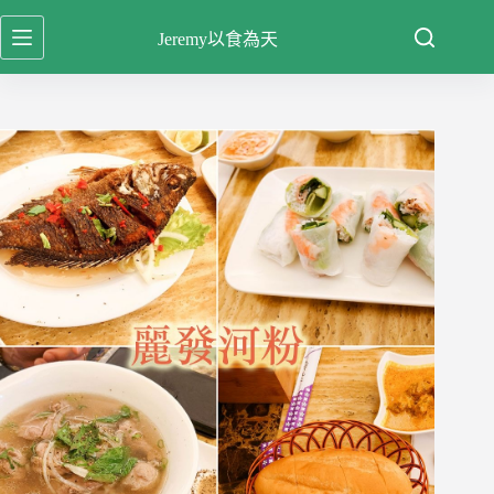
跳
Jeremy以食為天
至
主
要
內
容