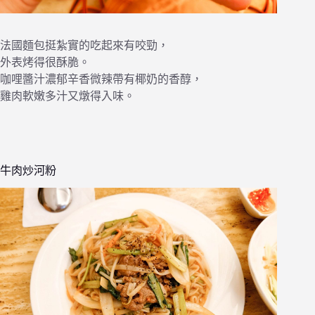
法國麵包挺紮實的吃起來有咬勁，
外表烤得很酥脆。
咖哩醬汁濃郁辛香微辣帶有椰奶的香醇，
雞肉軟嫩多汁又燉得入味。
牛肉炒河粉