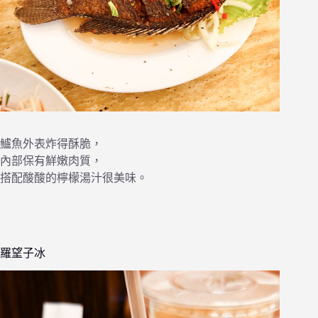
鱸魚外表炸得酥脆，
內部保有鮮嫩肉質，
搭配酸酸的檸檬湯汁很美味。
羅望子冰