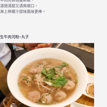
牛肉肉質相當鮮嫩，
湯頭清甜又清爽順口，
淋上檸檬汁提味風味更棒。
生牛肉河粉+丸子