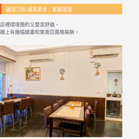
麗發河粉 越南美食：餐廳環境
店裡環境簡約又整潔舒適，
牆上有幾幅繪畫和東南亞風格裝飾。