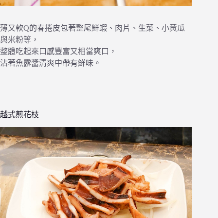
薄又軟Q的春捲皮包著整尾鮮蝦、肉片、生菜、小黃瓜
與米粉等，
整體吃起來口感豐富又相當爽口，
沾著魚露醬清爽中帶有鮮味。
越式煎花枝