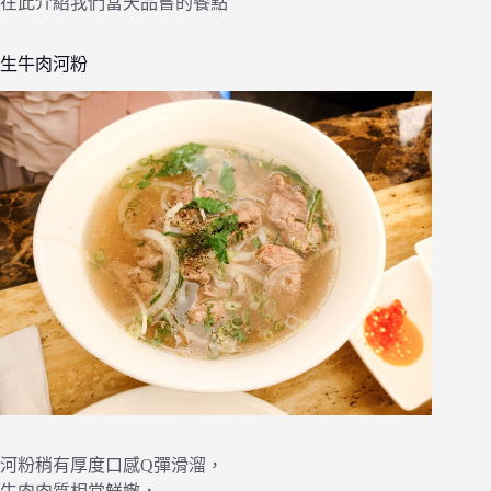
在此介紹我們當天品嘗的餐點
生牛肉河粉
河粉稍有厚度口感Q彈滑溜，