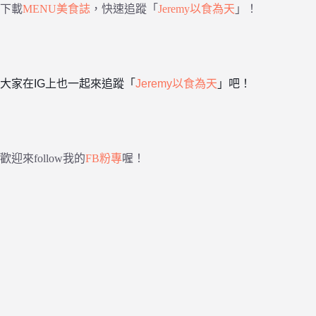
下載
MENU美食誌
，快速追蹤「
Jeremy以食為天
」！
大家在IG上也一起來追蹤「
Jeremy以食為天
」吧！
歡迎來follow我的
FB粉專
喔！