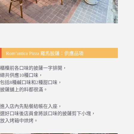
Rom’antica Pizza 羅馬披薩：供應品項
櫃檯前各口味的披薩一字排開，
總共供應10種口味，
包括8種鹹口味和2種甜口味，
披薩舖上的料都很滿。
進入店內先點餐結帳在入座，
選好口味後店員會將該口味的披薩剪下小塊，
放入烤箱中烘烤。