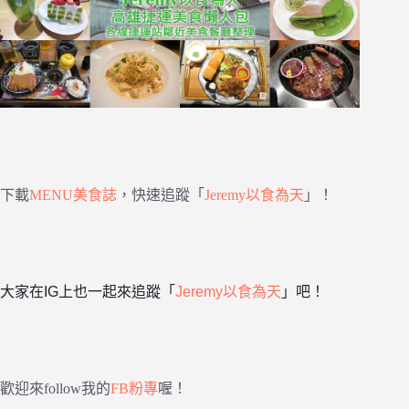
下載
MENU美食誌
，快速追蹤「
Jeremy以食為天
」！
大家在IG上也一起來追蹤「
Jeremy以食為天
」吧！
歡迎來follow我的
FB粉專
喔！