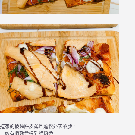
這家的披薩餅皮薄且蓬鬆外表酥脆，
口感有嚼勁嘗得到麵粉香。