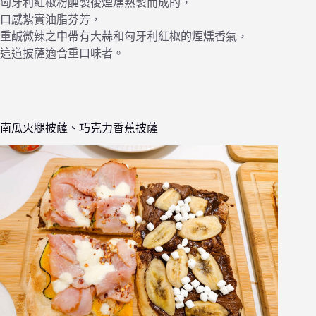
匈牙利紅椒粉醃製後煙燻熟製而成的，
口感紮實油脂芬芳，
重鹹微辣之中帶有大蒜和匈牙利紅椒的煙燻香氣，
這道披薩適合重口味者。
南瓜火腿披薩、巧克力香蕉披薩