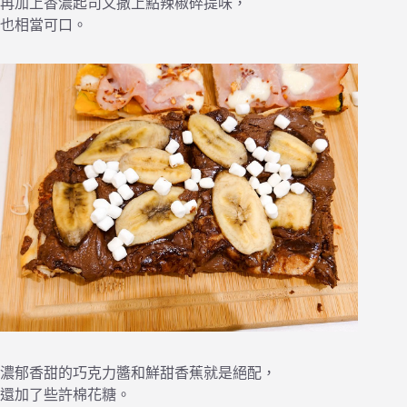
再加上香濃起司又撒上點辣椒碎提味，
也相當可口。
濃郁香甜的巧克力醬和鮮甜香蕉就是絕配，
還加了些許棉花糖。