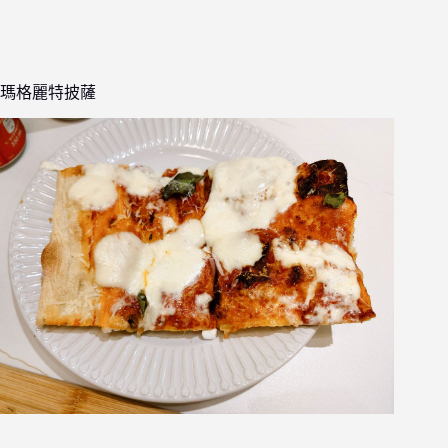
瑪格麗特披薩