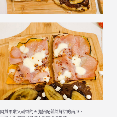
肉質柔嫩又鹹香的火腿搭配鬆綿鮮甜的南瓜，