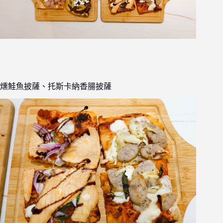
燻鮭魚披薩、托斯卡納香腸披薩