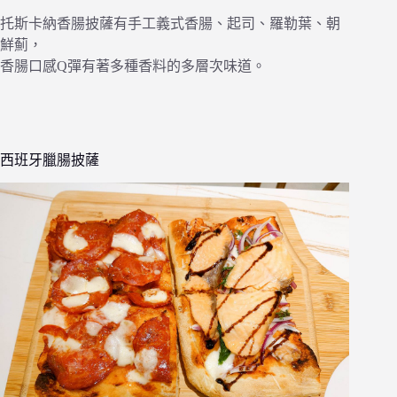
托斯卡納香腸披薩有手工義式香腸、起司、羅勒葉、朝
鮮薊，
香腸口感Q彈有著多種香料的多層次味道。
西班牙臘腸披薩