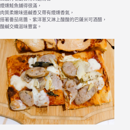
煙燻鮭魚鋪得很滿，
肉質柔嫩味道鹹香又帶有煙燻香氣，
搭著番茄底醬、紫洋蔥又淋上酸酸的巴薩米可酒醋，
酸鹹交織滋味豐富。