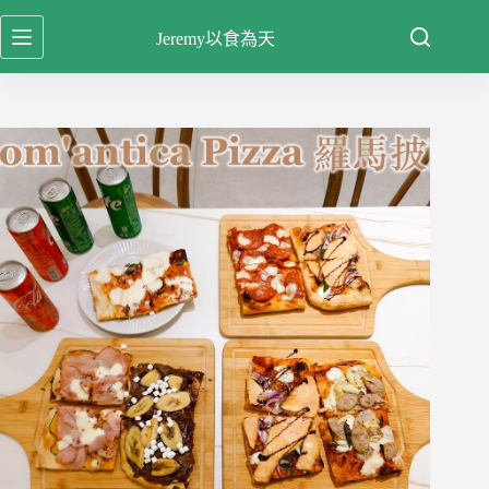
跳
Jeremy以食為天
至
主
要
內
容